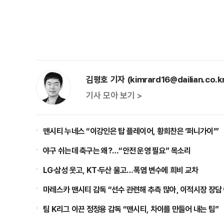
김평호 기자 (kimrard16@dailian.co.k
기사 모아 보기 >
맨시티 누네스 “이강인은 탑 플레이어, 황희찬은 ‘퍼니가이’”
야구 쉬는데 축구는 왜?…“안전 운영 필요” 목소리
LG·삼성 웃고, KT·두산 울고…폭염 변수에 희비 교차
마레스카 맨시티 감독 “선수 관련해 추측 많아, 이적시장 장담
팀 K리그 이끈 정정용 감독 “맨시티, 차이를 만들어 내는 팀”