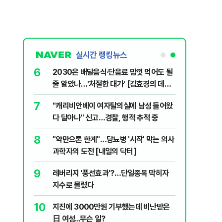
실시간 랭킹뉴스
6
플, 中창신
2030은 배달음식·단음료 맘껏 먹어도 될
줄 알았나…'처절한 대가' [김효경의 데일
리 헬스]
7
구협회 외국
"캐리비안베이 여자탈의실에 남성 들어왔
령 20대 지
다 달아나" 신고…경찰, 행적 추적 중
 올인은 금
8
 유죄에 회자
"약만으론 한계"…당뇨병 '시작' 막는 의사
가 논란 재
과학자의 도전 [내일의 닥터]
 99%" 등
9
 의식했
레버리지 '풍선효과'?…단일종목 막히자
낮춰야"
지수로 몰렸다
10
리째 흔들리는
지진에 3000만원 기부했는데 비난받은
日 여성...무슨 일?