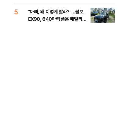
세제
5
10
"아빠, 왜 이렇게 빨라?"…볼보
병력
EX90, 640마력 품은 패밀리카
60
[시승기]
40