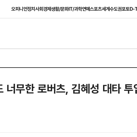
오피니언
정치
사회
경제
생활/문화
IT/과학
연예
스포츠
세계
수도권
포토
D-
도 너무한 로버츠, 김혜성 대타 투