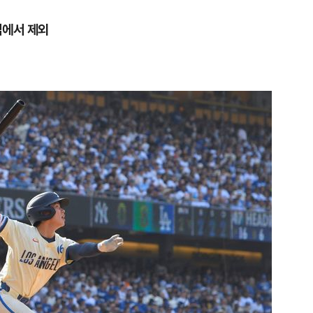
업에서 제외
1
"삼성·SK보다 싸게 달라"…애
에 '더 비싸다' 퇴짜
2
[데일리안 오늘뉴스 종합] 축
인 심판에 성접대 의혹, 李대통
지율 하락 의식했나, 삼전닉스
3
오세훈 '여론조사비 대납' 1심
물, SK하이닉스 프리마켓 시초
된 '민주당 돈봉투 의혹'…왜?
점화, 김민석 "과반 승리 가능성
4
李대통령, 20대 지지율 하락
나…"청년 보편적 지원 문턱 
5
'압수수색·성접대 의혹' 송두
대한민국 축구판