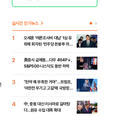
실시간 인기뉴스
1
6
오세훈 '여론조사비 대납' 1심 유
형소
죄에 회자된 '민주당 돈봉투 의
다…
혹'…왜?
2
7
美증시 급제동…다우 464P↓,
[단
S&P500·나스닥도 동반 하락
희룡
증거
3
8
"탄약 왜 부족한 거야"…트럼프,
美 
선
'이란전 무기고 고갈'에 국방장관
'출
질책
4
9
中, 중동 대신 러시아로 갈아탔
"오
다…원유 수입 대폭 확대
과정