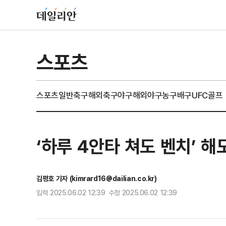
스포츠
스포츠일반
축구
해외축구
야구
해외야구
농구
배구
UFC
골프
‘하루 4안타 쳐도 벤치’ 해
김평호 기자 (kimrard16@dailian.co.kr)
입력 2025.06.02 12:39 수정 2025.06.02 12:39