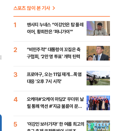
스포츠 많이 본 기사
1
맨시티 누네스 “이강인은 탑 플레
이어, 황희찬은 ‘퍼니가이’”
2
“비민주적” 대통령이 꼬집은 축
구협회, ‘2만 명 투표’ 개혁 탄력
지
3
프로야구, 오는 11일 재개…폭염
대응 '오후 7시 시작'
4
오케이#'오케이 마담2' 무더위 날
릴 통쾌 액션 #'지금 불륜이 문제
가 아닙니다' 코미디+미스터리 장
르 #대한축구협회 청문회 [주간
5
'이강인 보러가자!' 한 여름 최고의
사진관]