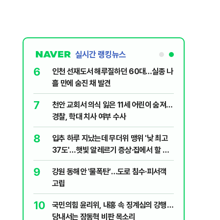
실시간 랭킹뉴스
6
대학로에 대한
인천 선재도서 해루질하던 60대…실종 나
흘 만에 숨진 채 발견
7
살인사건, 미
천안 교회서 의식 잃은 11세 어린이 숨져…
실체는?
경찰, 학대 치사 여부 수사
8
"금도 넘지
입추 하루 지났는데 무더위 맹위 '낮 최고
보, 제주서
37도'…햇빛 알레르기 증상·집에서 할 수
있는 치료법 [오늘 날씨]
9
' 질타?…국
강원 동해안 '물폭탄'…도로 침수·피서객
고립
10
럼프 “유출자
국민의힘 윤리위, 내홍 속 징계심의 강행…
당내서는 장동혁 비판 목소리