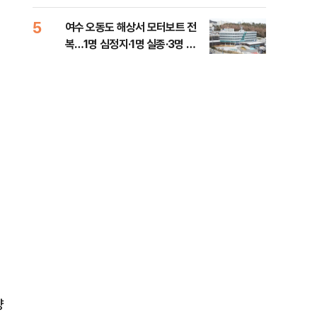
5
10
여수 오동도 해상서 모터보트 전
인천
복…1명 심정지·1명 실종·3명 경
대…
상
양