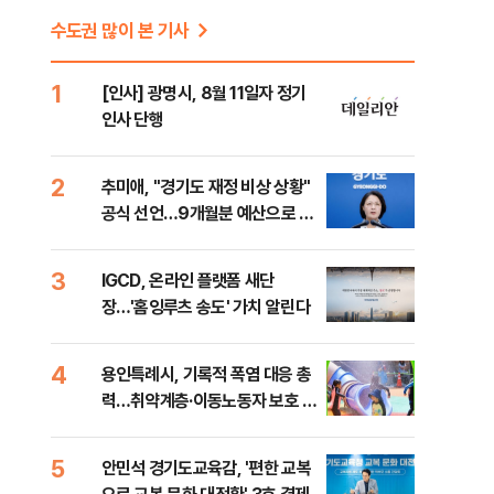
수도권 많이 본 기사
1
[인사] 광명시, 8월 11일자 정기
인사 단행
2
추미애, "경기도 재정 비상 상황"
공식 선언…9개월분 예산으로 민
생사업 중단
3
IGCD, 온라인 플랫폼 새단
장…'홈잉루츠 송도' 가치 알린다
4
용인특례시, 기록적 폭염 대응 총
력…취약계층·이동노동자 보호 강
화
5
안민석 경기도교육감, '편한 교복