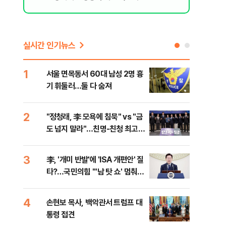
실시간 인기뉴스
1
6
서울 면목동서 60대 남성 2명 흉
"결
기 휘둘러…둘 다 숨져
·청
2
7
"정청래, 李 모욕에 침묵" vs "금
평택
도 넘지 말라"…친명-친청 최고위
레일
원 후보, 제주서 격돌
3
8
李, '개미 반발'에 'ISA 개편안' 질
송영
타?…국민의힘 "'남 탓 쇼' 멈춰
'통
라"
격해
4
9
손현보 목사, 백악관서 트럼프 대
강원
통령 접견
피서