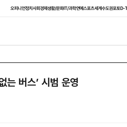
오피니언
정치
사회
경제
생활/문화
IT/과학
연예
스포츠
세계
수도권
포토
D-
없는 버스’ 시범 운영