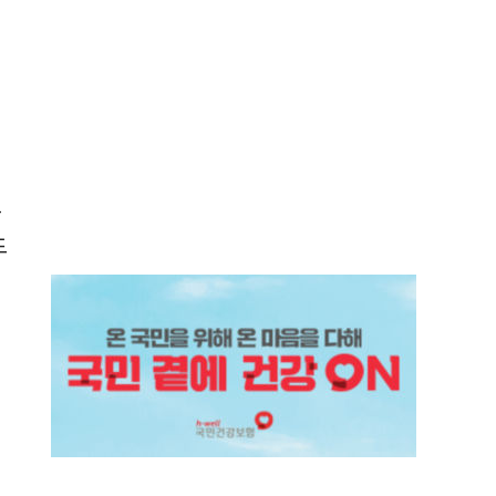
경
울
드