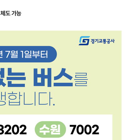
이체도 가능
1
신동엽의 ‘농담’으로 드러난 
‘대중적 편견’ [이슈]
2
"숙련된 모습" 통영 60대女 
제로 갈 가능성 있나…범인의 
3
"정청래, 李 모욕에 침묵" vs 
말라"…친명-친청 최고위원 후
격돌
4
李, '개미 반발'에 'ISA 개편안
민의힘 "'남 탓 쇼' 멈춰라"
5
‘탄약 고갈 보도’에 격노한 트
색출하라”