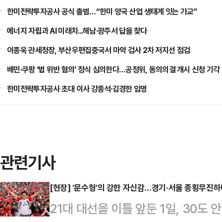
한미전략투자공사 공식 출범…“한미 양국 산업 생태계 잇는 가교”
에너지 자립과 AI 미래차...해남·광주서 답을 찾다
이종욱 관세청장, 부산우편집중국서 마약 검사 2차 저지선 점검
배민·쿠팡 ‘법 위반 혐의’ 정식 심의한다…공정위, 동의의결 개시 신청 기각
한미전략투자공사 초대 이사 강종석·김경한 임명
관련기사
[현장] '문수형'의 강한 자신감…경기·서울 종횡무진하
21대 대선을 이틀 앞둔 1일, 30도