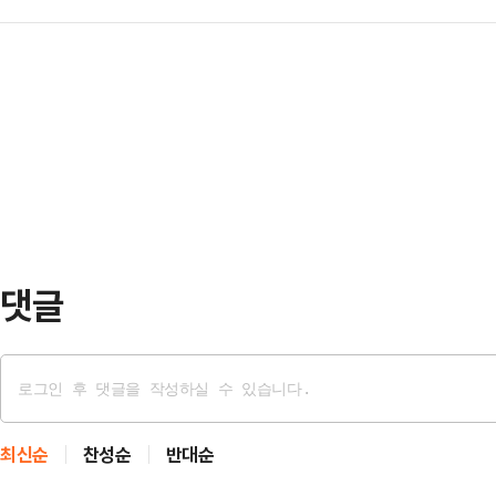
께 한국토지주택공사(LH)에 피해주
저분한 블라우스와 반바지 차림의 이
온 김에 찾…
고 있다. 최근 A씨는 해당 빌라 등
놀라서 쳐다보자 어디론가 달려가더
작했다. 선순위 근저당권자인 은행
셜미디어(SNS)에 해당 장면이 담긴 
때문이다. 대부업체는 이 채권을 담
요'를 받았다.누리꾼…
다. 채권자가 여럿 이름을 올렸다.
LH 입찰 기준선보다 높은 금액으로 
거란 흉흉한 괴담까지 돈다.…
댓글
최신순
찬성순
반대순