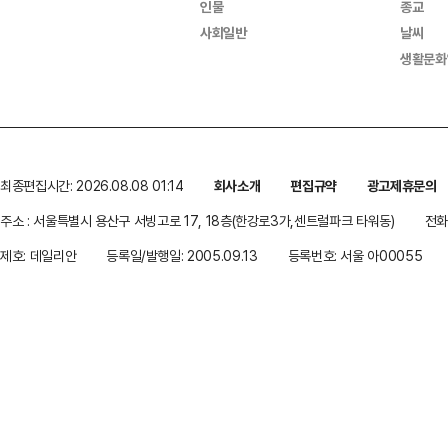
인물
종교
사회일반
날씨
생활문화
최종편집시간: 2026.08.08 01:14
회사소개
편집규약
광고제휴문의
주소 : 서울특별시 용산구 서빙고로 17, 18층(한강로3가,센트럴파크 타워동)
전화 
제호: 데일리안
등록일/발행일: 2005.09.13
등록번호: 서울 아00055