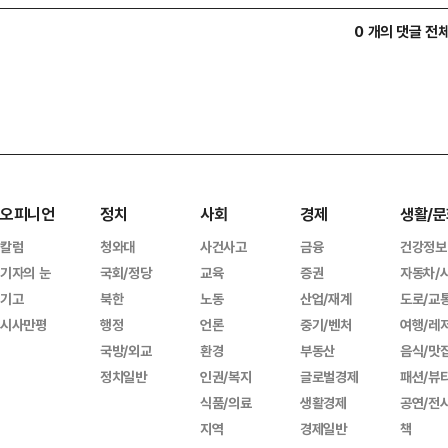
0 개의 댓글 전
오피니언
정치
사회
경제
생활/문
칼럼
청와대
사건사고
금융
건강정보
기자의 눈
국회/정당
교육
증권
자동차/
기고
북한
노동
산업/재계
도로/교
시사만평
행정
언론
중기/벤처
여행/레
국방/외교
환경
부동산
음식/맛
정치일반
인권/복지
글로벌경제
패션/뷰
식품/의료
생활경제
공연/전
지역
경제일반
책