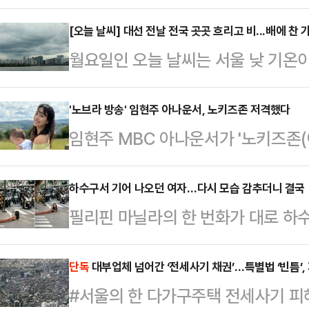
선 후보의 열정을 누그러뜨리지 못했
한 일정을 수행하고, 더 강한 어투로
[오늘 날씨] 대선 전날 전국 곳곳 흐리고 비...배에 찬
월요일인 오늘 날씨는 서울 낮 기온
제까지는 가짜라고 하고 이제부터는 
운데 남부 지방과 제주도부터 비가 
판이 뒤집어지고 있다"고 이재명 더
서 동쪽으로 이동하는 고기압의 영향
'노브라 방송' 임현주 아나운서, 노키즈존 저격했다
보는 1일 오전부터 경기 수원·성남·
임현주 MBC 아나운서가 '노키즈존(
충청권과 남부지방, 제주도는 중국 
울 은평구·서대문구·마포구·강서구 
다.1일 임현주는 자신의 소셜미디어(
을 받아 흐리고 비가 내릴 전망이다
무진했다. 이중…
카페에서 '노키즈존'이란 안내를 받
하수구서 기어 나오던 여자…다시 모습 감추더니 결국
10~60mm, 전남 남해안과 경남 해
필리핀 마닐라의 한 번화가 대로 하
딸을 태우고 들어가려 했는데 주차 
청권, 강원 남부 지역은 5~20mm 
긴 노숙자가 정부의 지원을 받게 됐다
존이라며 다른 카페를 알려줬다"면서
도, 낮 최고기온…
이츠타임스 등에 따르면 지난 26일
단독
대부업체 넘어간 ‘전세사기 채권’…특별법 ‘빈틈’,
반가워하는 시선도 많은데, 왜 아이는
#서울의 한 다가구주택 전세사기 피
길가의 하수구에서 한 여성이 기어 
했다.임현주는 한 공원에서 유모차를