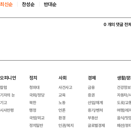
최신순
찬성순
반대순
0 개의 댓글 전
오피니언
정치
사회
경제
생활/문
칼럼
청와대
사건사고
금융
건강정보
기자의 눈
국회/정당
교육
증권
자동차/
기고
북한
노동
산업/재계
도로/교
시사만평
행정
언론
중기/벤처
여행/레
국방/외교
환경
부동산
음식/맛
정치일반
인권/복지
글로벌경제
패션/뷰