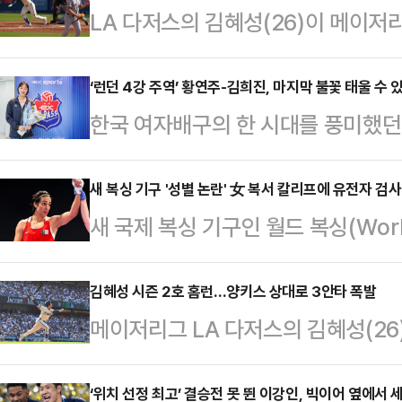
LA 다저스의 김혜성(26)이 메이저
성은 1일(한국시간) 다저 스타디움에
와의 홈경기에 9번 유격수로 선발 출전
‘런던 4강 주역’ 황연주-김희진, 마지막 불꽃 태울 수 
한국 여자배구의 한 시대를 풍미했던 
2타점 2득점을 기록했다.커리어 최고
10년 넘게 정들었던 소속팀을 떠나 
서 볼넷으로 출루한 김혜성은 2회 두
연주는 새 시즌 한국도로공사, 김희
새 복싱 기구 '성별 논란' 女 복서 칼리프에 유전자 검사
8-0으로 앞선 2사 2루에서 타석에
새 국제 복싱 기구인 월드 복싱(Worl
두 선수 모두 쉽지 않은 선택을 했고
렌트 헤드릭을 상대로 8구째까지 가
복싱 66㎏급 금메달리스트 이마네 
있다.한국도로공사의 유니폼을 입게 
트…
요구했다.1일 AP통신에 따르면 국
김혜성 시즌 2호 홈런…양키스 상대로 3안타 폭발
년 신인드래프트 1라운드 2순위로 흥
메이저리그 LA 다저스의 김혜성(26
종목 관장 자격을 잠정적으로 얻은 
대건설에서 활약했다. 지난 시즌까지
을 기록했다.김혜성은 1일(한국시간)
수에게 성별 검사를 의무화하면서 칼
다.2010년 IBK…
리그’ 뉴욕 양키스와의 홈경기에 9번
‘위치 선정 최고’ 결승전 못 뛴 이강인, 빅이어 옆에서
수 있게 됐다.월드 복싱은 "칼리프