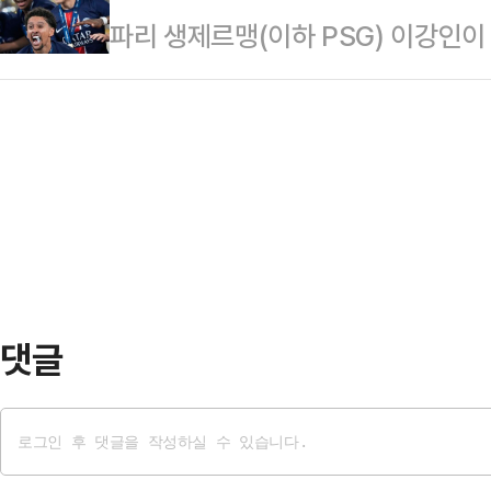
파리 생제르맹(이하 PSG) 이강인이
서 볼넷으로 출루한 김혜성은 2회 두
열릴 복싱 컵을 포함한 향후 대회에 
치 선정으로 우승 세리머니를 함께 했
8-0으로 앞선 2사 2루에서 타석에
할 것…
위치한 풋볼 아레나 뮌헨(알리안츠 아레
렌트 헤드릭을 상대로 8구째까지 가
챔피언스리그’ 인터 밀란(이탈리아)과
트볼을 받아쳐 오른쪽 담장을 넘기는
전반 12분 아슈라프 하키미의 선제골
지난 달 …
추가골을 터뜨리며 전반을 마쳤다.후
반 18분 두에가 다시 포문을 연 P
…
댓글