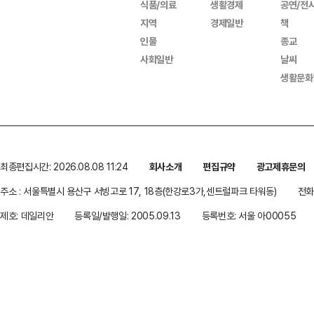
식품/의료
생활경제
공연/전
지역
경제일반
책
인물
종교
사회일반
날씨
생활문화
최종편집시간: 2026.08.08 11:24
회사소개
편집규약
광고제휴문의
주소 : 서울특별시 용산구 서빙고로 17, 18층(한강로3가,센트럴파크 타워동)
전화 
제호: 데일리안
등록일/발행일: 2005.09.13
등록번호: 서울 아00055