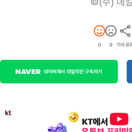
©(주) 데
기사 공
0
0
네이버에서 데일리안 구독하기