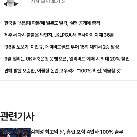
기사 모아 보기 >
한국발 ‘성접대 파문’에 일본도 발칵, 실명 공개에 충격
제주서 다시 불붙은 박민지…KLPGA 새 역사까지 이제 36홀
‘36홀 노보기’ 이민규, 데이비드골프 투어 15회 대회서 2승 달성
9월 열리는 OK저축은행 읏맨 오픈, 얼리버드 예매 시 최대 20% 할인
견해 밝힌 오승환, 이물질 논란 고우석에 “100% 확신, 억울할 것”
관련기사
김혜성 최고의 날, 홈런 포함 4안타 100% 출루