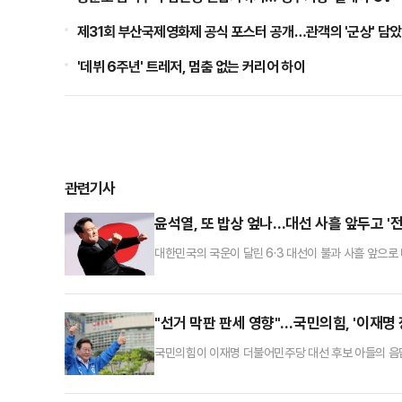
제31회 부산국제영화제 공식 포스터 공개…관객의 '군상' 담
'데뷔 6주년' 트레저, 멈춤 없는 커리어 하이
관련기사
윤석열, 또 밥상 엎나…대선 사흘 앞두고 '
대한민국의 국운이 달린 6·3 대선이 불과 사흘 앞으로
전광훈 사랑제일교회 목사가 주도하는 집회에서 대독하
개혁신당은 호기를 잡아 공세에 나섰다.윤석열 전 대
(대국본) 집회에서 이동호 전 여의도연구원 상근부원장
"선거 막판 판세 영향"…국민의힘, '이재명 
국민의힘이 이재명 더불어민주당 대선 후보 아들의 음
세를 뒤흔들 '막판 변수'로 보고 여론전에 당력을 집
사자는 물론 이 후보와 배우자 김혜경 여사를 조세포탈