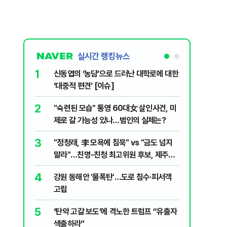
실시간 랭킹뉴스
1
6
신동엽의 ‘농담’으로 드러난 대학로에 대한
손현보 목
‘대중적 편견’ [이슈]
7
폐기물 수
2
"숙련된 모습" 통영 60대女 살인사건, 미
경미화원
제로 갈 가능성 있나…범인의 실체는?
8
지구촌 덮
3
"정청래, 李 모욕에 침묵" vs "금도 넘지
기도 끊
말라"…친명-친청 최고위원 후보, 제주서
9
국민의힘 
격돌
4
강원 동해안 '물폭탄'…도로 침수·피서객
당내서는
고립
10
[주간코인
5
‘탄약 고갈 보도’에 격노한 트럼프 “유출자
인 왜 못
색출하라”