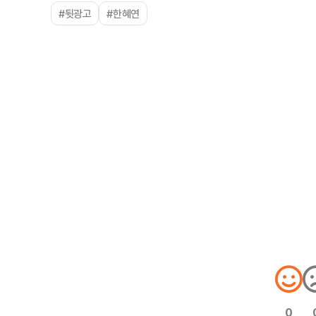
#뒷광고
#한혜연
0