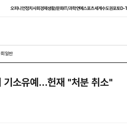
오피니언
정치
사회
경제
생활/문화
IT/과학
연예
스포츠
세계
수도권
포토
D-
사회일반
에 기소유예…헌재 "처분 취소"