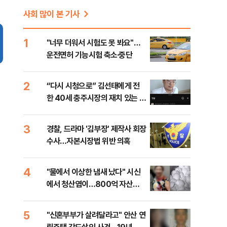
사회 많이 본 기사
1
"너무 더워서 시험도 못 봐요"…
운전면허 기능시험 축소·중단
2
“다시 시청으로” 김선태에게 전
한 40세 충주시장의 재치 있는 제
안…추천 2000개
3
경찰, 드라마 '김부장' 제작사 회장
수사…자본시장법 위반 의혹
4
"물에서 이상한 냄새 났다" 시신
에서 청산염이…800억 자산가
사망 사건의 실체는?
5
"신혼부부가 살려달라고" 안산 연