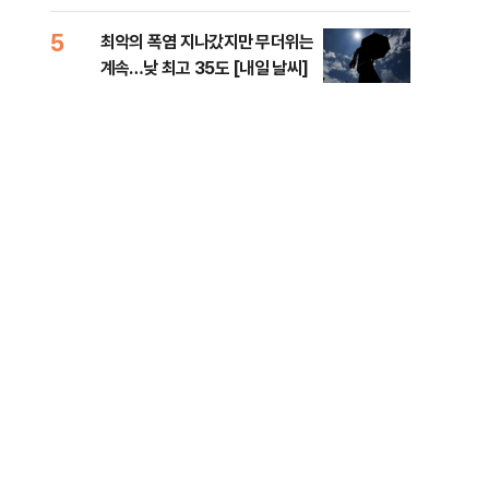
李 견제 사활
라"
5
10
최악의 폭염 지나갔지만 무더위는
폐기
계속…낮 최고 35도 [내일 날씨]
60