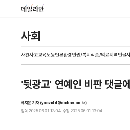
사회
사건사고
교육
노동
언론
환경
인권/복지
식품/의료
지역
인물
'뒷광고' 연예인 비판 댓글
류지윤 기자 (yoozi44@dailian.co.kr)
입력 2025.06.01 13:04 수정 2025.06.01 13:04