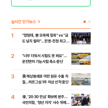
실시간 인기뉴스
1
6
"정청래, 李 모욕에 침묵" vs "금
"군
도 넘지 말라"…친명-친청 최고위
이란
원 후보, 제주서 격돌
2
7
"너무 더워서 시험도 못 봐요"…
"결
운전면허 기능시험 축소·중단
·청
3
8
美 해상봉쇄로 이란 원유 수출 차
농협
질…하르그섬 1주 이상 선적 중단
자금
4
9
李, '20·30 민심' 확보에 분주…
李, 
국민의힘, '청년 지지' 사수 위해
타?