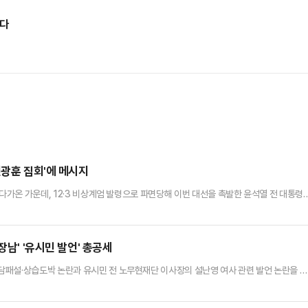
았다
전광훈 집회'에 메시지
 다가온 가운데, 12·3 비상계엄 발령으로 파면당해 이번 대선을 촉발한 윤석열 전 대통령
는 형식으로 김문수 국민의힘 대선 후보 지지 호소 메시지를 냈다. 당장 더불어민주당과
통령은 31일 서울 광화문 광장에서 전광훈 목사 주도로 열린 대한민국바로세우기운동본부
을 통해 자신의 메시지를 대독하게끔 했다.이 전 부원장이 대독한 메시…
장남' '유시민 발언' 총공세
담패설·상습도박 논란과 유시민 전 노무현재단 이사장의 설난영 여사 관련 발언 논란을 판
중하고 있다.특히 국민의힘은 이 후보 아들의 도박자금 출처를 끝까지 추적한다는 기조로 당
 혐의 등으로 검찰에 형사고발했다. 이러한 화력 극대화는 막판 지지층 결집은 물론 중도