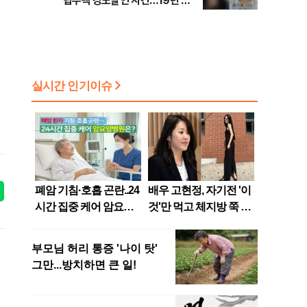
립주택 강도살인 사건…19년 만
에 잡은 범인의 실체는?