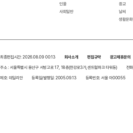
인물
종교
사회일반
날씨
생활문화
최종편집시간: 2026.08.09 00:13
회사소개
편집규약
광고제휴문의
주소 : 서울특별시 용산구 서빙고로 17, 18층(한강로3가,센트럴파크 타워동)
전화 
제호: 데일리안
등록일/발행일: 2005.09.13
등록번호: 서울 아00055