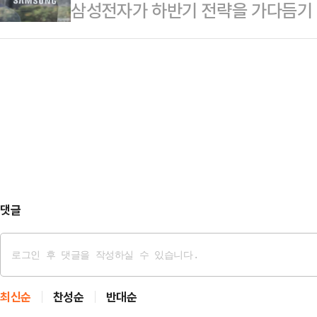
삼성전자가 하반기 전략을 가다듬기 
가맹점주들이 등장하는 영상이 업로
6453가구) 이후 11년 9개월 만에
데 삼성디스플레이, 삼성전기 등 주
역전우동, 롤링파스타, 홍콩반점, 
5.2…
국 도널드 트럼프 행정부의 관세 부
출연해 본인의 매장을 직접 소개하고
서 공급망 점검 등이 주요 안건으로 
상에 출연한 점주의 매장 주소를 기
삼성디스플레이는 이달 17일, 삼성
있음을 인증했다.아울러 "본 영…
한다. 이청 삼성디스플레이 사장과 
주재한다.삼성디스플레이는 IT(정보
이오드) 패널 경쟁력 확…
댓글
최신순
찬성순
반대순