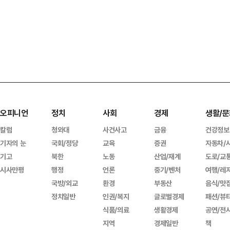
오피니언
정치
사회
경제
생활/문
칼럼
청와대
사건사고
금융
건강정보
기자의 눈
국회/정당
교육
증권
자동차/
기고
북한
노동
산업/재계
도로/교
시사만평
행정
언론
중기/벤처
여행/레
국방/외교
환경
부동산
음식/맛
정치일반
인권/복지
글로벌경제
패션/뷰
식품/의료
생활경제
공연/전
지역
경제일반
책