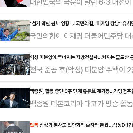
대한민국의 국운이 달린 6·3 대선이 
비상계엄 발령으로 파면당해 이번 대
사랑제일교회 목사가 주도하는 집회
"선거 막판 판세 영향"…국민의힘, '이재명 장남' '유시
국민의힘이 이재명 더불어민주당 대
힘 대선 후보 지지 호소 메시지를 
과 유시민 전 노무현재단 이사장의 설
기를 잡아 공세에 나섰다.윤석열 전 
흔들 '막판 변수'로 보고 여론전에 
악성 미분양에 무너지는 지방건설사...커지는 줄도산 
광훈 목사 주도로 열린 대한민국바
전국 준공 후(악성) 미분양 주택이 2
후보 아들의 도박자금 출처를 끝까지
호 전 여의도연구원 상근부원장을 통
최대치를 찍었다. 정부의 미분양 대
보와 배우자 김혜경 여사를 조세포탈
전 부원장이 대독한 메시…
는 미분양 물량이 한계를 넘어섰다는
백종원, 활동 중단 3주 만에 유튜브 재가동...가맹점주
한 화력 극대화는 막판 지지층 결집
백종원 더본코리아 대표가 방송 활동 
선 정국까지 겹쳐 부동산 시장이 관
로 풀이된다.국민의힘은 대선을 사흘
튜브 채널에 새 영상을 공개했다.1
도산 공포가 커지고 있다.1일 국토교
호 씨를 둘러싼 음담패설 …
백종원의 유튜브 채널에는 연속으로
단독
삼성 계열사도 전략회의 순차적 돌입…삼성D 17
지난 4월말 전국 악성 미분양 주택은 