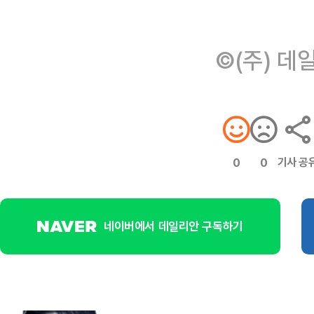
©(주) 데
기사 공
0
0
네이버에서 데일리안 구독하기