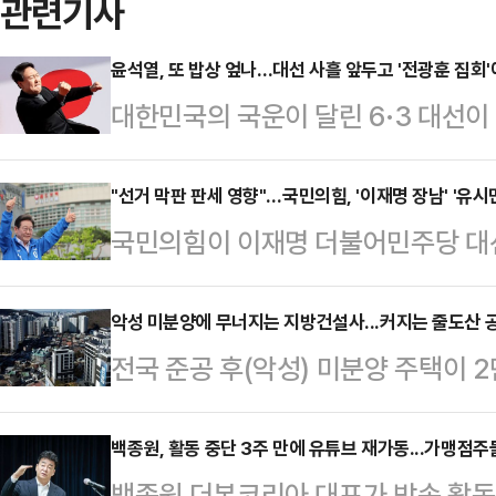
관련기사
윤석열, 또 밥상 엎나…대선 사흘 앞두고 '전광훈 집회
대한민국의 국운이 달린 6·3 대선이 
비상계엄 발령으로 파면당해 이번 대
사랑제일교회 목사가 주도하는 집회
"선거 막판 판세 영향"…국민의힘, '이재명 장남' '유시
국민의힘이 이재명 더불어민주당 대
힘 대선 후보 지지 호소 메시지를 
과 유시민 전 노무현재단 이사장의 설
기를 잡아 공세에 나섰다.윤석열 전 
흔들 '막판 변수'로 보고 여론전에 
악성 미분양에 무너지는 지방건설사...커지는 줄도산 
광훈 목사 주도로 열린 대한민국바
전국 준공 후(악성) 미분양 주택이 2
후보 아들의 도박자금 출처를 끝까지
호 전 여의도연구원 상근부원장을 통
최대치를 찍었다. 정부의 미분양 대
보와 배우자 김혜경 여사를 조세포탈
전 부원장이 대독한 메시…
는 미분양 물량이 한계를 넘어섰다는
백종원, 활동 중단 3주 만에 유튜브 재가동...가맹점주
한 화력 극대화는 막판 지지층 결집
백종원 더본코리아 대표가 방송 활동 