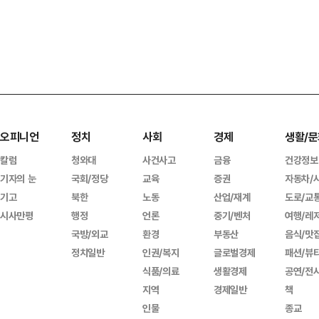
오피니언
정치
사회
경제
생활/문
칼럼
청와대
사건사고
금융
건강정보
기자의 눈
국회/정당
교육
증권
자동차/
기고
북한
노동
산업/재계
도로/교
시사만평
행정
언론
중기/벤처
여행/레
국방/외교
환경
부동산
음식/맛
정치일반
인권/복지
글로벌경제
패션/뷰
식품/의료
생활경제
공연/전
지역
경제일반
책
인물
종교