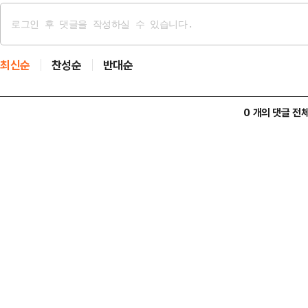
최신순
찬성순
반대순
0 개의 댓글 전