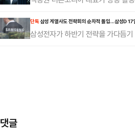
선 정국까지 겹쳐 부동산 시장이 관
로 풀이된다.국민의힘은 대선을 사흘
튜브 채널에 새 영상을 공개했다.1
도산 공포가 커지고 있다.1일 국토교
호 씨를 둘러싼 음담패설 …
백종원의 유튜브 채널에는 연속으로
단독
삼성 계열사도 전략회의 순차적 돌입…삼성D 17
지난 4월말 전국 악성 미분양 주택은 
삼성전자가 하반기 전략을 가다듬기 
가맹점주들이 등장하는 영상이 업로
6453가구) 이후 11년 9개월 만에
데 삼성디스플레이, 삼성전기 등 주
역전우동, 롤링파스타, 홍콩반점, 
5.2…
국 도널드 트럼프 행정부의 관세 부
출연해 본인의 매장을 직접 소개하고
서 공급망 점검 등이 주요 안건으로 
상에 출연한 점주의 매장 주소를 기
삼성디스플레이는 이달 17일, 삼성
있음을 인증했다.아울러 "본 영…
한다. 이청 삼성디스플레이 사장과 
주재한다.삼성디스플레이는 IT(정보
이오드) 패널 경쟁력 확…
댓글