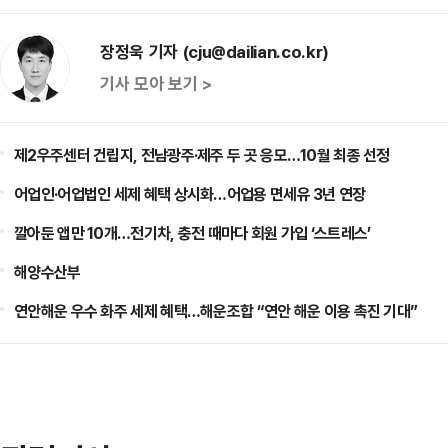
장정욱 기자 (cju@dailian.co.kr)
기사 모아 보기 >
제2우주센터 건립지, 전남광주·제주 두 곳 응모…10월 최종 선정
어업인·어업법인 세제 혜택 상시화…어업용 면세유 3년 연장
깔아둔 앱만 10개…전기차, 충전 때마다 회원 가입 ‘스트레스’
해양수산부
연안해운 우수 화주 세제 혜택…해운조합 “연안 해운 이용 촉진 기대”