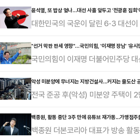
윤석열, 또 밥상 엎나…대선 사흘 앞두고 '전광훈 집회
대한민국의 국운이 달린 6·3 대선이 
비상계엄 발령으로 파면당해 이번 대
사랑제일교회 목사가 주도하는 집회
"선거 막판 판세 영향"…국민의힘, '이재명 장남' '유시
국민의힘이 이재명 더불어민주당 대
힘 대선 후보 지지 호소 메시지를 
과 유시민 전 노무현재단 이사장의 설
기를 잡아 공세에 나섰다.윤석열 전 
흔들 '막판 변수'로 보고 여론전에 
악성 미분양에 무너지는 지방건설사...커지는 줄도산 
광훈 목사 주도로 열린 대한민국바
전국 준공 후(악성) 미분양 주택이 2
후보 아들의 도박자금 출처를 끝까지
호 전 여의도연구원 상근부원장을 통
최대치를 찍었다. 정부의 미분양 대
보와 배우자 김혜경 여사를 조세포탈
전 부원장이 대독한 메시…
는 미분양 물량이 한계를 넘어섰다는
백종원, 활동 중단 3주 만에 유튜브 재가동...가맹점주
한 화력 극대화는 막판 지지층 결집
백종원 더본코리아 대표가 방송 활동 
선 정국까지 겹쳐 부동산 시장이 관
로 풀이된다.국민의힘은 대선을 사흘