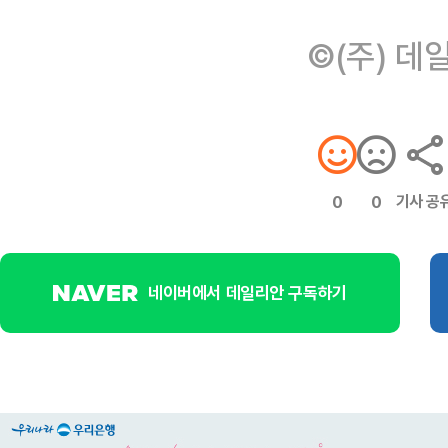
©(주) 데
기사 공
0
0
네이버에서 데일리안 구독하기