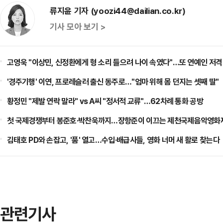
류지윤 기자 (yoozi44@dailian.co.kr)
기사 모아 보기 >
고영욱 "이상민, 신정환에게 형 소리 들으려 나이 속였다"…또 연예인 저격
'경주기행' 이연, 프로레슬러 출신 동주로…"엄마 위해 몸 던지는 셋째 딸"
황정민 "제발 연락 말라" vs A씨 "정서적 교류"…62차례 통화 공방
첫 국제경쟁부터 봉준호·박찬욱까지…장항준이 이끄는 제천국제음악영화제
김태호 PD와 손잡고, '품' 열고…수입·배급사들, 영화 너머 새 활로 찾는다
관련기사