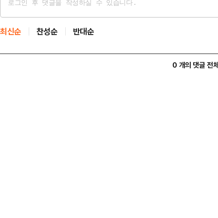
최신순
찬성순
반대순
0 개의 댓글 전