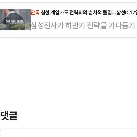
튜브 채널에 새 영상을 공개했다.1
도산 공포가 커지고 있다.1일 국토교
호 씨를 둘러싼 음담패설 …
백종원의 유튜브 채널에는 연속으로
단독
삼성 계열사도 전략회의 순차적 돌입…삼성D 17
지난 4월말 전국 악성 미분양 주택은 
삼성전자가 하반기 전략을 가다듬기 
가맹점주들이 등장하는 영상이 업로
6453가구) 이후 11년 9개월 만에
데 삼성디스플레이, 삼성전기 등 주
역전우동, 롤링파스타, 홍콩반점, 
5.2…
국 도널드 트럼프 행정부의 관세 부
출연해 본인의 매장을 직접 소개하고
서 공급망 점검 등이 주요 안건으로 
상에 출연한 점주의 매장 주소를 기
삼성디스플레이는 이달 17일, 삼성
있음을 인증했다.아울러 "본 영…
한다. 이청 삼성디스플레이 사장과 
주재한다.삼성디스플레이는 IT(정보
이오드) 패널 경쟁력 확…
댓글