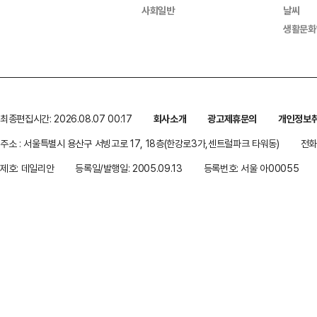
사회일반
날씨
생활문화
최종편집시간: 2026.08.07 00:17
회사소개
광고제휴문의
개인정보
주소 : 서울특별시 용산구 서빙고로 17, 18층(한강로3가,센트럴파크 타워동)
전화 
제호: 데일리안
등록일/발행일: 2005.09.13
등록번호: 서울 아00055