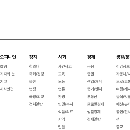
오피니언
정치
사회
경제
생활/문
칼럼
청와대
사건사고
금융
건강정보
기자의 눈
국회/정당
교육
증권
자동차/
기고
북한
노동
산업/재계
도로/교
시사만평
행정
언론
중기/벤처
여행/레
국방/외교
환경
부동산
음식/맛
정치일반
인권/복지
글로벌경제
패션/뷰
식품/의료
생활경제
공연/전
지역
경제일반
책
인물
종교