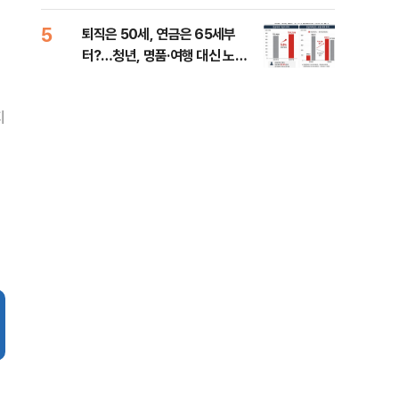
낮춰야"
계 
5
10
퇴직은 50세, 연금은 65세부
SK
터?…청년, 명품·여행 대신 노후
마켓
준비 [Now 2.30]
지