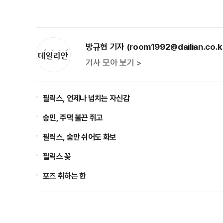
방규현 기자 (room1992@dailian.co.k
기사 모아 보기 >
필릭스, 언제나 넘치는 자신감
승민, 주먹 불끈 쥐고
필릭스, 숨만 쉬어도 화보
필릭스 꽃
포즈 취하는 한