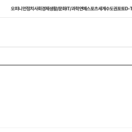
오피니언
정치
사회
경제
생활/문화
IT/과학
연예
스포츠
세계
수도권
포토
D-