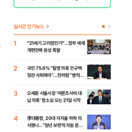
리 헬스]
실시간 인기뉴스
1
6
“21세기 고려장인가”…정부 세제
업비
분
개편안에 원성 폭발
썸·
2
7
국민 75.6% "탈영 의혹 안규백
'달
장관 사퇴해야"…천하람 "병적기
버리
록 즉각 공개하라"
3
8
오세훈 서울시장 '여론조사비 대
[단
납 의혹' 항소심 오는 21일 시작
허,
4
9
李대통령, 20대 지지율 하락 의
李 
식했나…"청년 보편적 지원 문턱
만파