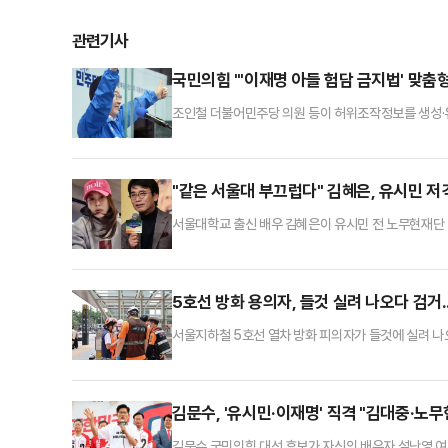
관련기사
국민의힘 "'이재명 아들 험담 금지법' 맞
조인철 더불어민주당 의원 등이 허위조작정보를 생성·유
대해, 국민의힘은 '이재명 아들 험담 금지법'으로 
를 내서 "이 법안이 통과된다면, 이제는 국민 누구라도 
조장'이라는 이름 아래 낙인찍히고 형사처벌 대상이 될
"같은 서울대 부끄럽다" 김혜은, 유시민 
서울대학교 출신 배우 김혜은이 유시민 전 노무현재단
"어제오늘처럼 서울대 나온 학력이 부끄러운 적이 없었던
성은 고단한 인생의 성실함으로 삶의 증거로 말하는 분
함부로 판단하고 비하하는 혀를 가진 자라면 그는 가장
5호선 방화 용의자, 들것 실려 나오다 검거.
서울지하철 5호선 열차 방화 피의자가 들것에 실려 나
하철 선로를 통해 들것에 실려서 여의나루 플랫폼으로
을 경찰이 발견, 혐의를 추궁했다"며 "해당 피의자가 
기, 유리통 등 범행 도구로 추정되는 물품을 발견해 
김문수, '유시민·이재명' 직격 "김대중·노
김문수 국민의힘 대선 후보가 자신의 배우자 설난영 여