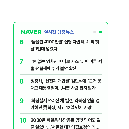
실시간 랭킹뉴스
6
 꼴 만들었
‘풀옵션 4100만원’ 신형 아반떼, 계약 첫
날 1만대 넘겼다
7
 떠오른
“돈 없는 임차인 어디로 가죠”…씨 마른 서
울 전월세에 주거 불안 확산
8
 세제개편안
정청래, '신천지 개입설' 김민석에 "근거 못
대고 대통령팔이…나쁜 사람 뽑지 말자"
9
백 장관 사퇴
'화장실서 쓰러진 채 발견' 킥복싱 연습 경
 공개하라"
기하던 男학생, 사고 12일 만에 사망
10
?"…국민의힘
2030은 배달음식·단음료 맘껏 먹어도 될
줄 알았나…'처절한 대가' [김효경의 데일