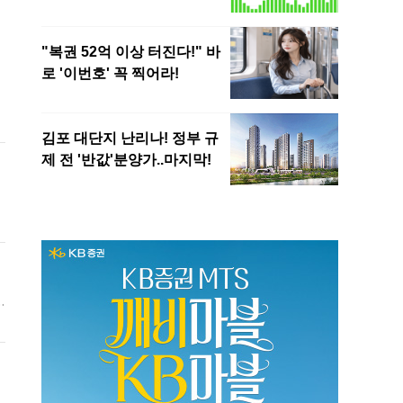
죄
에
지
것