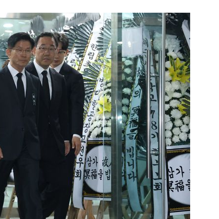
1
"우리가 지지했던 인간들이 이
다" 허지웅 일침
2
기껏 생수 보냈더니 "화장실 물
다"...日 누리꾼 발언 ‘역풍’
3
“21세기 고려장인가”…정부
에 원성 폭발
4
국민 75.6% "탈영 의혹 안규
해야"…천하람 "병적기록 즉각
5
​"정청래 당선이 차라리 낫다
내부서 나오는 이색 셈법