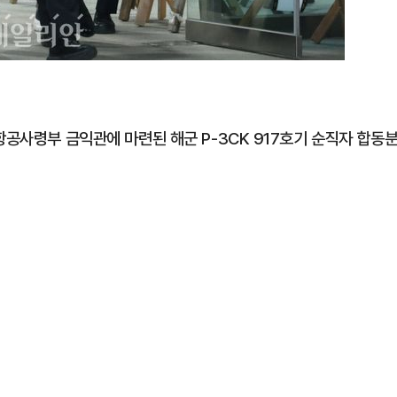
항공사령부 금익관에 마련된 해군 P-3CK 917호기 순직자 합동