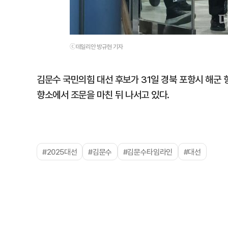
ⓒ데일리안 방규현 기자
김문수 국민의힘 대선 후보가 31일 경북 포항시 해군 
향소에서 조문을 마친 뒤 나서고 있다.
#2025대선
#김문수
#김문수타임라인
#대선