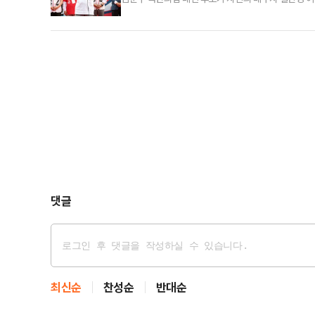
대통령을 할 수 있다고 보지 않는다. 김대중(전 대통령
는 31일 오전 강원 홍천 꽃뫼광장에서 열린 '홍천·횡성
본다"며 "학벌을 갖고 사람의 지혜와 능력과 재산과 같
댓글
최신순
찬성순
반대순