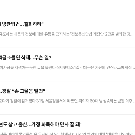
춤형 방탄입법…철회하라"
포하는 내용의 정보에 대한 유통을 금지하는 '정보통신망법 개정안' 2건을 발의한 것에
규정하고 철회를 촉구했다.국민의힘 중앙선거대책위원회 입법농단저지위원회는 31일 성명서
온라인상에서 이재명 민주당 대선 후보나 그 가족의 일탈을 언급할 경우 '허위' '선동' '범
 수 있다"면서 이같이 밝혔다.입법농단저지위원회는 "겉으로는 '…
저격글→돌연 삭제…무슨 일?
 이사장을 저격하는 듯한 글을 올렸다 삭제했다.31일 김혜은은 자신의 인스타그램 계정
 것 같다. 제가 대신 죄송하단 말씀 전하고 싶다"며 글을 올렸다.이어 "인간의 학력과 지
들 앞에서 한 장의 습자지와도 같은 아무것도 아닌 가치 없는 자랑"이라며 "누구의 인생을
 부끄러운 혀를 가진 자"라고 말했다.그는 "여자로서 한 남자의…
..경찰 “손 그을음 발견”
오다가 경찰에 검거됐다.31일 서울경찰서에 따르면 피의자 60대 남성 A씨는 범행 이후 
 나오는 과정에서 현행범으로 체포됐다.서울경찰서 측은 “피의자의 손에 그을음이 많은 
혐의를 시인해 오전 9시 45분께 현행범 체포했다"고 설명했다.경찰은 범행 현장에서 점화
감식을 진행 중이다. 피의자 조사는 영등포경찰서에서 진행하고 있다.…
무현도 상고 출신…가정 화목해야 만사 잘 돼"
사를 비하해 물의를 빚은 유시민 전 노무현재단 이사장의 발언에 대해 "대학을 나와야만