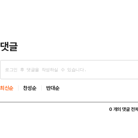
들의 특혜와 지위가 위협받는 상황을 
원주·춘천 집중유세에…
으로 포장한다는 게 이재명 후보 주장
충북 일대 집중유세에 나섰다. 이 
강조하고 자신을 …
댓글
최신순
찬성순
반대순
0 개의 댓글 전