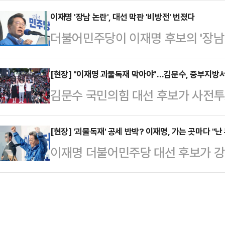
의힘 대선 후보의 유세에서 빠지지 않는
리적 보수'의 시각과 행보로 국민의 
뒤 선거운동복의 단추를 풀어 재낀다
이재명 '장남 논란', 대선 막판 '비방전' 번졌다
용태 비대위원장은 22대 총선에서 처
더불어민주당이 이재명 후보의 '장남 
민들에게 선보인다. 이 티셔츠엔 어느
소 국회의원이다. 김 비대위원장의 정
를 공론장에 올린 이준석 개혁신당 
글씨가 적혀있는데 그 내용도 그때그때
리…
이재명 후보를 향한 정치권의 대국민
[현장] "이재명 괴물독재 막아야"…김문수, 중부지방서
른바 '찢 퍼포먼스'다.김문수 후보는 
김문수 국민의힘 대선 후보가 사전투표
끝난 일"이라며 선을 그었다. 지지율
리에서 진행한 유세에서 어김없이 '찢 
며 본격 역전승을 위한 움직임에 나
막판 진흙탕 싸움으로 번진 형국이다
세…
세를 펼쳤다.국민의힘과 공동정부를
[현장] '괴물독재' 공세 반박? 이재명, 가는 곳마다 "난
일 서울 여의도 중앙당사에서 열린 
이재명 더불어민주당 대선 후보가 강
날 김 후보의 가평 유세에 따라나서
장남의 과거 '도박 및 음란문언 전시
'무서운 사람'이란 인식에 대해 "공
했다며 사과했다. 그리고 김 후보에
에 "윤석열 정부의…
라고 주장했다. 민주당이 집권해 
다고 호소했다. 현장에 있던 시민들
이익을 보던 이들이 손해를 보게 되니
을 대신했다.김문수 후보는 30일 경기