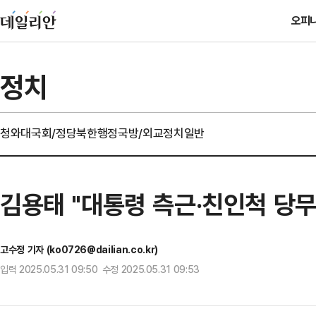
오피
정치
청와대
국회/정당
북한
행정
국방/외교
정치일반
김용태 "대통령 측근·친인척 당
고수정 기자 (ko0726@dailian.co.kr)
입력 2025.05.31 09:50 수정 2025.05.31 09:53