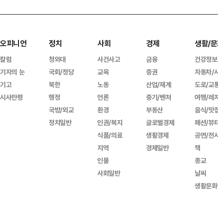
오피니언
정치
사회
경제
생활/문
칼럼
청와대
사건사고
금융
건강정보
기자의 눈
국회/정당
교육
증권
자동차/
기고
북한
노동
산업/재계
도로/교
시사만평
행정
언론
중기/벤처
여행/레
국방/외교
환경
부동산
음식/맛
정치일반
인권/복지
글로벌경제
패션/뷰
식품/의료
생활경제
공연/전
지역
경제일반
책
인물
종교
사회일반
날씨
생활문화