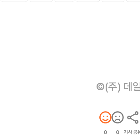
©(주) 데
기사 공
0
0