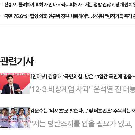
진종오, 돌려차기 피해자 만나 사과…피해자 "저는 정말 괜찮고 징계 원치 
국민 75.6% "탈영 의혹 안규백 장관 사퇴해야"…천하람 "병적기록 즉각
관련기사
[인터뷰] 김용태 "국민의힘, 남은 11일간 국민에 믿음
'12·3 비상계엄 사과' '윤석열 전 대
15일 국민의힘 '사령탑'으로 정식 
거대책위원장이 불과 일주일 만에 이
김문수는 '티셔츠'로 말한다…'찢 퍼포먼스' 주목되는 
"저는 방탄조끼를 입을 필요가 없고,
빠르게 변화하는 모습을 보이겠다"는