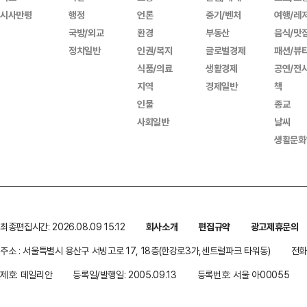
시사만평
행정
언론
중기/벤처
여행/레
국방/외교
환경
부동산
음식/맛
정치일반
인권/복지
글로벌경제
패션/뷰
식품/의료
생활경제
공연/전
지역
경제일반
책
인물
종교
사회일반
날씨
생활문화
최종편집시간: 2026.08.09 15:12
회사소개
편집규약
광고제휴문의
주소 : 서울특별시 용산구 서빙고로 17, 18층(한강로3가,센트럴파크 타워동)
전화 
제호: 데일리안
등록일/발행일: 2005.09.13
등록번호: 서울 아00055