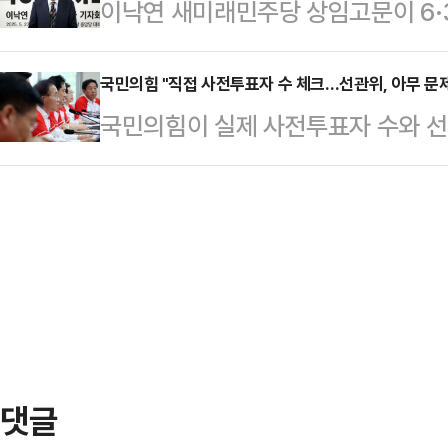
이낙연 새미래민주당 상임고문이 6·
다.'호텔경제학' '커피 원가 120원'
드러냈다고 지적하고 있다.강명구 
명 더불어민주당 후보의 '장남 논란'
논란과 김문수 후보의 뒷심이 맞물려
29일 페이스북에 …
혜경 여사의 사법 리스크에 이어 장남
국민의힘 "직접 사전투표자 수 체크…선관위, 아무 문
다만 이번 설문에서는 국민의힘을 지
국민의힘이 실제 사전투표자 수와 
처벌 논란이 대선 막바지 변수가 될 
보수 과표집 현상이 발생했을 가능성
는 일각의 의혹에 직접 사전투표자 
면, 이준석 개혁신당 후보가 3차 T
이…
은 30일 오전 국회에서 열린 선대
호 씨의 '젓가락 논란'의 여파가 21
사건을 가리켜 "(투표용지를 들고) 
민주당은 "과거의 일"이라며 "202
서 신분 확인을 제대로 하지 않은 것
(이…
수 없는 사건"이라고 비판했다.전날
한 주민센터 사전 투표소에서는 투표
루고 기다리고 있던 …
댓글