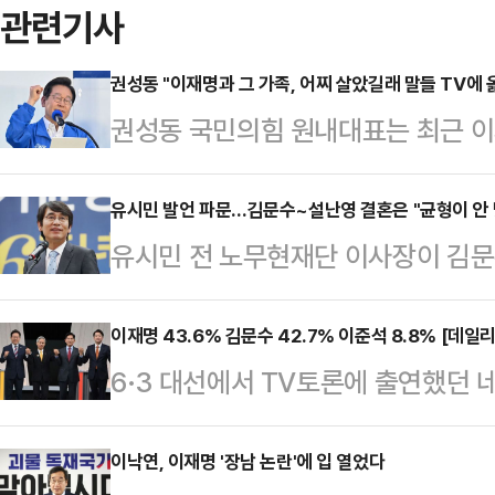
관련기사
권성동 "이재명과 그 가족, 어찌 살았길래 말들 TV에 옮
권성동 국민의힘 원내대표는 최근 이
언이 논란으로 떠오른 것을 꼬집으며
대체 어떻게 살아왔길래, 그들이 했
유시민 발언 파문…김문수~설난영 결혼은 "균형이 안 
유시민 전 노무현재단 이사장이 김문
람불가 등급이 돼버리는 것이냐"라고
여사를 겨냥해 공격한 말이 파문을 
이스북에 "이 후보 장남이 인터넷에 
상경해 노동운동을 하다가 김문수 후
이재명 43.6% 김문수 42.7% 이준석 8.8% [데일
혁신당) 후보가 TV토론에서 약간 
6·3 대선에서 TV토론에 출연했던 
맞을 정도로 대단한 남자와의 혼인" 
이같이 적었다.이어 그는 "이 후보 
문한 결과, 이재명 더불어민주당 후보
에서는 갈 수 없는 자리" "그래서 제
인이 형수께 한 욕설을…
42.7%를 기록했다. 두 후보 간 격차
이낙연, 이재명 '장남 논란'에 입 열었다
힘에서는 유 전 이사장이 전근대적 