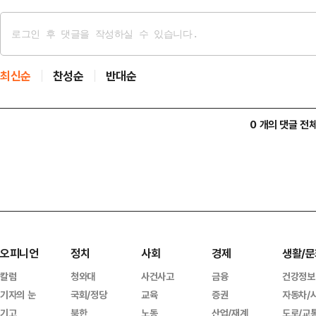
최신순
찬성순
반대순
0 개의 댓글 전
오피니언
정치
사회
경제
생활/문
칼럼
청와대
사건사고
금융
건강정보
기자의 눈
국회/정당
교육
증권
자동차/
기고
북한
노동
산업/재계
도로/교