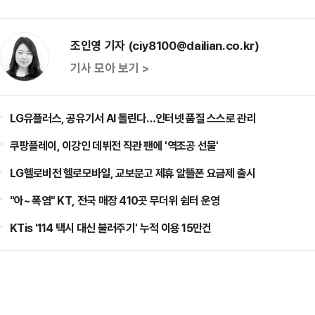
조인영 기자 (ciy8100@dailian.co.kr)
기사 모아 보기 >
LG유플러스, 공유기서 AI 돌린다…인터넷 품질 스스로 관리
쿠팡플레이, 이강인 데뷔전 직관 팬에 '역조공 선물'
LG헬로비전 헬로모바일, 교보문고 제휴 알뜰폰 요금제 출시
"아~ 폭염" KT, 전국 매장 410곳 무더위 쉼터 운영
KTis '114 택시 대신 불러주기' 누적 이용 15만건