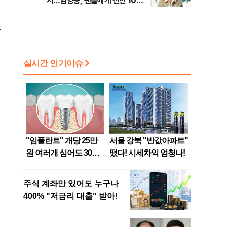
지…임영웅, 팬들에게 전한 10주
년 진심
올