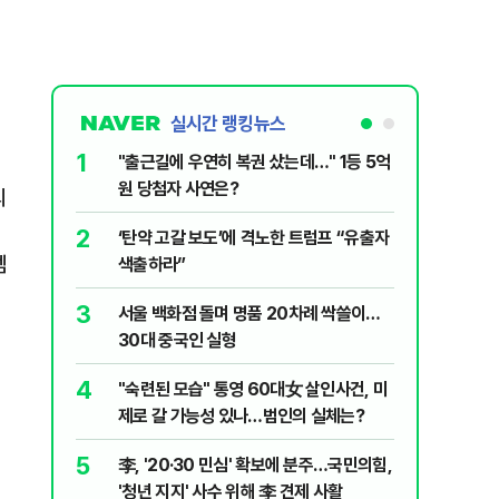
실시간 랭킹뉴스
1
6
"출근길에 우연히 복권 샀는데…" 1등 5억
"정청래,
원 당첨자 사연은?
말라"…친
의
격돌
2
7
‘탄약 고갈 보도’에 격노한 트럼프 “유출자
美 해상봉
셈
색출하라”
그섬 1주
3
8
서울 백화점 돌며 명품 20차례 싹쓸이…
[데일리안
30대 중국인 실형
산 '공급 
년 지지'
4
9
"숙련된 모습" 통영 60대女 살인사건, 미
최악의 
제로 갈 가능성 있나…범인의 실체는?
낮 최고 
5
10
李, '20·30 민심' 확보에 분주…국민의힘,
폭염 덮
'청년 지지' 사수 위해 李 견제 사활
3000명