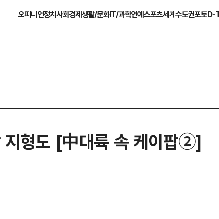
오피니언
정치
사회
경제
생활/문화
IT/과학
연예
스포츠
세계
수도권
포토
D-
팝 지형도 [中대륙 속 케이팝②]