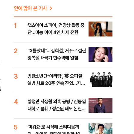
연예 많이 본 기사
1
캣츠아이 소피아, 건강상 활동 중
단…마농 이어 4인 체제 전환
2
“X돌았네”…김희철, 거꾸로 걸린
광복절 태극기 현수막에 일침
온
3
방탄소년단 ‘아리랑’, 英 오피셜
을
앨범 차트 20주 연속 진입…자체
있
최장 신기록
4
황정민 사생활 의혹 공방 / 신동엽
대학로 폄훼 / 정준원 태도 논란
등 [주간 대중문화 이슈]
이
5
‘미워요’로 시작해 스타디움까