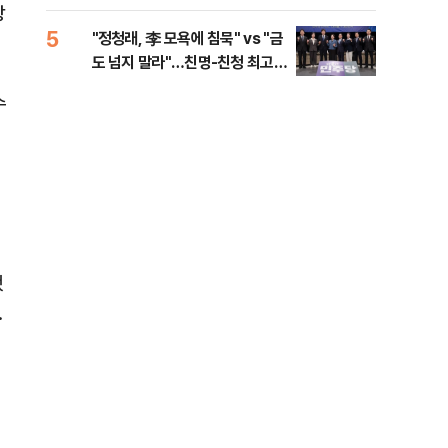
로남불' 비판
방
5
10
"정청래, 李 모욕에 침묵" vs "금
"군
도 넘지 말라"…친명-친청 최고위
이란
원 후보, 제주서 격돌
수
했
.