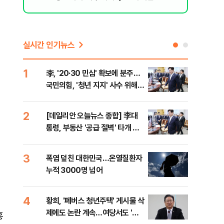
실시간 인기뉴스
1
6
李, '20·30 민심' 확보에 분주…
고수
국민의힘, '청년 지지' 사수 위해
27
李 견제 사활
2
7
[데일리안 오늘뉴스 종합] 李대
서울
통령, 부동산 '공급 절벽' 타개 총
쓸이
,
력전, 국민의힘, '청년 지지' 사수
위해 李 견제 사활 등
3
8
폭염 덮친 대한민국…온열질환자
경찰
누적 3000명 넘어
수사
4
9
황희, '폐버스 청년주택' 게시물 삭
최악
제에도 논란 계속…여당서도 '내
계속
홍