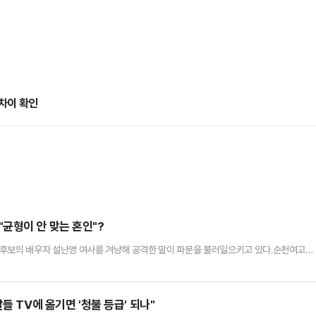
차이 확인
균형이 안 맞는 혼인"?
 후보의 배우자 설난영 여사를 겨냥해 공격한 말이 파문을 불러일으키고 있다.순천여고를
한 설 여사를 향해 "균형이 안 맞을 정도로 대단한 남자와의 혼인" "대선 후보 배우자란
제정신이 아닌 것" 등으로 표현했다. 국민의힘에서는 유 전 이사장이 전근대적 신분제·혼인
다.강명구 국민의힘 중앙선거대책위원회 일정단장은 29일 페이스북에 …
들 TV에 옮기면 '청불 등급' 되나"