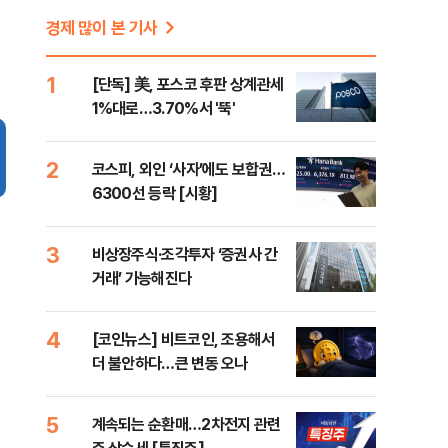
경제 많이 본 기사
1
[단독] 美, 포스코 후판 상계관세
1%대로…3.70%서 '뚝'
2
코스피, 외인 ‘사자’에도 보합권…
6300선 등락 [시황]
3
비상장주식·조각투자 ‘증권사 간
거래’ 가능해진다
4
[코인뉴스] 비트코인, 조용해서
더 불안하다…큰 변동 오나
5
계속되는 순환매…2차전지 관련