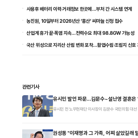
사용후 배터리 이력·거래정보 한곳에…부처 간 시스템 연계
농진원, 10일부터 2026년산 ‘홍산’ 씨마늘 신청 접수
산업계 휴가 끝·폭염 지속…전력수요 최대 98.8GW 가능성
국산 위성으로 지리산 산림 변화 포착…활엽수림·조림지 신호 
관련기사
유시민 발언 파문…김문수~설난영 결혼은 "
유시민 전 노무현재단 이사장이 김문수 국민의힘 대선
졸업한 뒤 상경해 노동운동을 하다가 김문수 후보와 결혼
자리가 설난영 인생에서는 갈 수 없는 자리" "그래서 
관념과 저열한 엘리트 의식을 드러냈다고 지적하고 있
권성동 "이재명과 그 가족, 어찌 살았길래 말