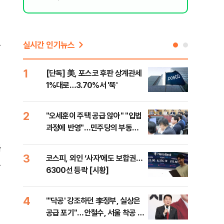
교
실시간 인기뉴스
1
6
[단독] 美, 포스코 후판 상계관세
[르
1%대로…3.70%서 '뚝'
비…
2
7
"오세훈이 주택 공급 않아" "입법
네이
과정에 반영"…민주당의 부동산
외연
세제개편 해법은
출(
목
3
8
코스피, 외인 ‘사자’에도 보합권…
[속
고
6300선 등락 [시황]
감사
4
9
"'닥공' 강조하던 李정부, 실상은
민주
공급 포기"…안철수, 서울 착공 실
공…