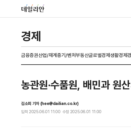
경제
금융
증권
산업/재계
중기/벤처
부동산
글로벌경제
생활경제
농관원·수품원, 배민과 원산
김소희 기자 (hee@dailian.co.kr)
입력 2025.06.01 11:00 수정 2025.06.01 11:00