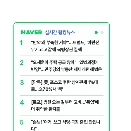
실시간 랭킹뉴스
1
6
"탄약 왜 부족한 거야"…트럼프, '이란전
민주당, 
무기고 고갈'에 국방장관 질책
안부터 
2
7
"오세훈이 주택 공급 않아" "입법과정에
집주인 
반영"…민주당의 부동산 세제개편 해법은
자 보호
3
8
[단독] 美, 포스코 후판 상계관세 1%대
"한도 줄
로…3.70%서 '뚝'
긴 '대출 
4
9
[르포] 병원 오는 길부터 고비…'폭염'에
버핏 "美 
더 취약한 환자들
신호에 
5
10
"손님! '이거' 쓰고 식당·극장 출입 안됩니
與김승원,
다"
"내용 다