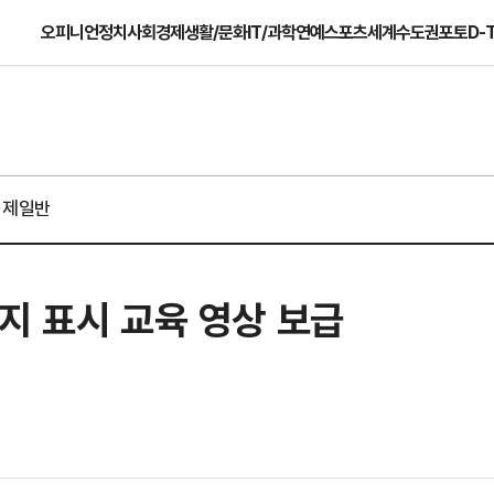
오피니언
정치
사회
경제
생활/문화
IT/과학
연예
스포츠
세계
수도권
포토
D-
경제일반
지 표시 교육 영상 보급