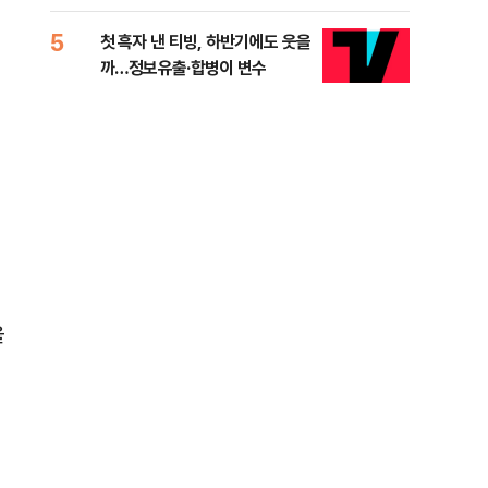
적 미달 비판
5
10
첫 흑자 낸 티빙, 하반기에도 웃을
[코
까…정보유출·합병이 변수
더 
을