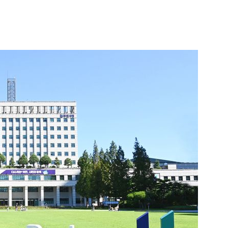
1
인천서 엄마 살해한 18세 아
지 않냐" 질문에 ‘묵묵부답’
2
"돈 되는 건 다한다" 작정한 
소탕 작전 개시
3
폭염 다소 누그러져 '낮 최고 3
이틀째 비…자고 난 뒤 갑작스
원인은 [오늘 날씨]
4
[데일리안 오늘뉴스 종합] 주진
위, 대선도 수사", SK하이닉스
추미애 "지방재정 바꿔야", 세
5
소주 2~3잔 마시고 운전한 택
정리 등
죄…혈중알코올농도 0.03%