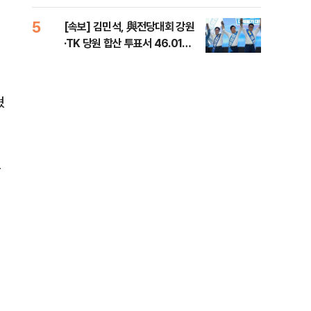
틀 
5
10
[속보] 김민석, 與전당대회 강원
나경
·TK 당원 합산 투표서 46.01%
장"
로 1위
혼 
혔
요