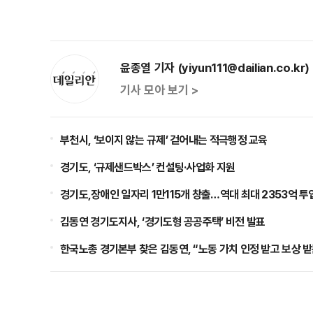
윤종열 기자 (yiyun111@dailian.co.kr)
기사 모아 보기 >
부천시, ‘보이지 않는 규제’ 걷어내는 적극행정 교육
경기도, ‘규제샌드박스’ 컨설팅·사업화 지원
경기도,장애인 일자리 1만115개 창출…역대 최대 2353억 투
김동연 경기도지사, ‘경기도형 공공주택’ 비전 발표
한국노총 경기본부 찾은 김동연, “노동 가치 인정 받고 보상 받