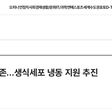
오피니언
정치
사회
경제
생활/문화
IT/과학
연예
스포츠
세계
수도권
포토
D-
보존…생식세포 냉동 지원 추진