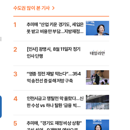
수도권 많이 본 기사
1
추미애 "산업 키운 경기도, 세입은
못 받고 비용만 부담…지방재정
틀 바꿔야"
지
2
[인사] 광명시, 8월 11일자 정기
인사 단행
3
“영종 정전 재발 막는다”…354
억 송전선 증설·해저망 구축
4
인천시금고 쟁탈전 막 올랐다…신
한 수성 vs 하나 탈환 ‘금융 빅매
치’
5
추미애, "경기도 재정 비상 상황"