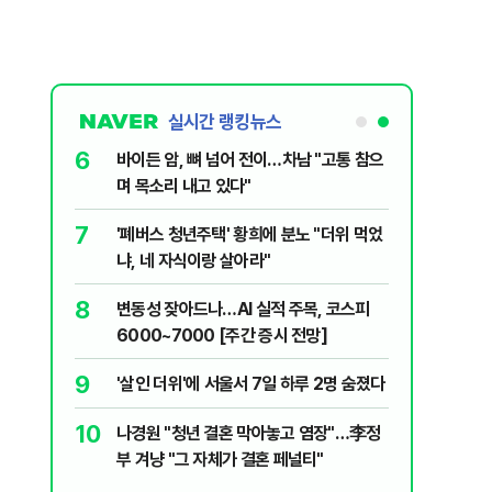
실시간 랭킹뉴스
6
들…"죄송하
바이든 암, 뼈 넘어 전이…차남 "고통 참으
며 목소리 내고 있다"
7
MZ조폭들…
'폐버스 청년주택' 황희에 분노 "더위 먹었
냐, 네 자식이랑 살아라"
8
5도'·동해안
변동성 잦아드나…AI 실적 주목, 코스피
러운 두통,
6000~7000 [주간 증시 전망]
9
우 "선관
'살인 더위'에 서울서 7일 하루 2명 숨졌다
 통합노조,
10
나경원 "청년 결혼 막아놓고 염장"…李정
제개편 이달
시기사 무
부 겨냥 "그 자체가 결혼 페널티"