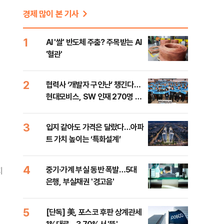
경제 많이 본 기사
1
AI '쌀' 반도체 주춤? 주목받는 AI
'혈관'
2
협력사 ‘개발자 구인난’ 챙긴다…
현대모비스, SW 인재 270명 육
성
3
입지 같아도 가격은 달랐다…아파
트 가치 높이는 ‘특화설계’
4
중기·가계 부실 동반 폭발…5대
지
은행, 부실채권 '경고음'
5
[단독] 美, 포스코 후판 상계관세