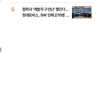
5
10
협력사 ‘개발자 구인난’ 챙긴다…
이란
현대모비스, SW 인재 270명 육
호르
십
성
시