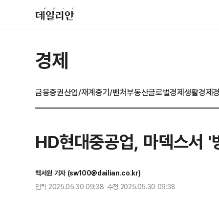
경제
금융
증권
산업/재계
중기/벤처
부동산
글로벌경제
생활경제
HD현대중공업, 마덱스서 '
백서원 기자 (sw100@dailian.co.kr)
입력 2025.05.30 09:38 수정 2025.05.30 09:38