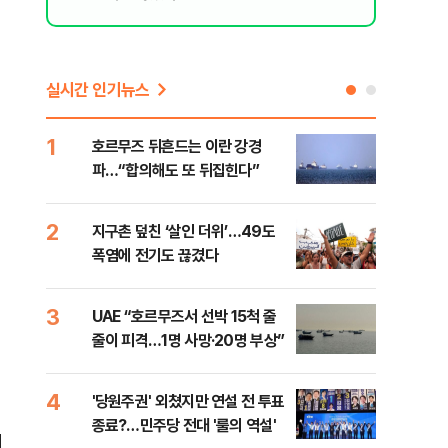
실시간 인기뉴스
1
6
호르무즈 뒤흔드는 이란 강경
AI 
파…“합의해도 또 뒤집힌다”
'혈관
2
7
지구촌 덮친 ‘살인 더위’…49도
[검
폭염에 전기도 끊겼다
터 
소법
3
8
UAE “호르무즈서 선박 15척 줄
'9
줄이 피격…1명 사망·20명 부상”
배력
4
9
'당원주권' 외쳤지만 연설 전 투표
스코
종료?…민주당 전대 '룰의 역설'
업 
비