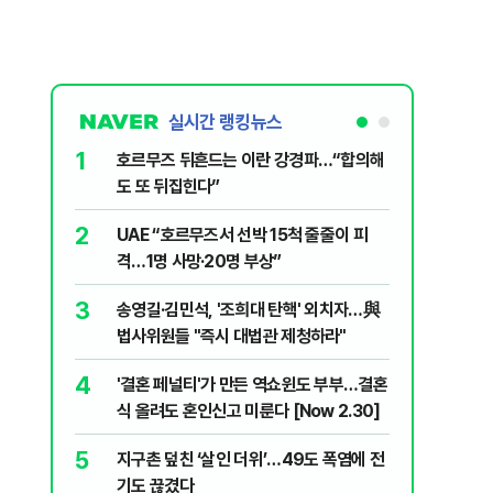
실시간 랭킹뉴스
1
6
호르무즈 뒤흔드는 이란 강경파…“합의해
AI '쌀'
도 또 뒤집힌다”
7
국민의힘 
2
UAE “호르무즈서 선박 15척 줄줄이 피
당내서는
격…1명 사망·20명 부상”
8
'9년 연속
3
송영길·김민석, '조희대 탄핵' 외치자…與
정기선 [재
법사위원들 "즉시 대법관 제청하라"
9
이란 최고
4
'결혼 페널티'가 만든 역쇼윈도 부부…결혼
도 이상하
식 올려도 혼인신고 미룬다 [Now 2.30]
10
'당원주권
5
지구촌 덮친 ‘살인 더위’…49도 폭염에 전
민주당 전
기도 끊겼다