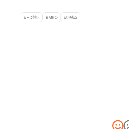
#HD현대
#MRO
#마덱스