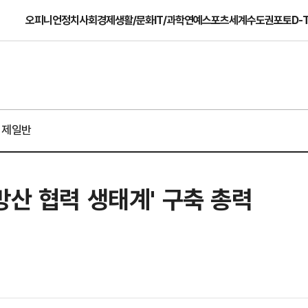
오피니언
정치
사회
경제
생활/문화
IT/과학
연예
스포츠
세계
수도권
포토
D-
경제일반
방산 협력 생태계' 구축 총력