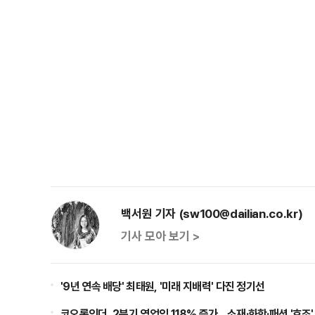
백서원 기자 (sw100@dailian.co.kr)
기사 모아 보기 >
'9년 연속 배당' 최태원, '미래 지배력' 다진 정기선
코오롱인더, 2분기 영업익 118% 증가…소재·화학·패션 '호조'