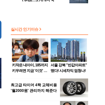
1%대로…3.70%서 '뚝'