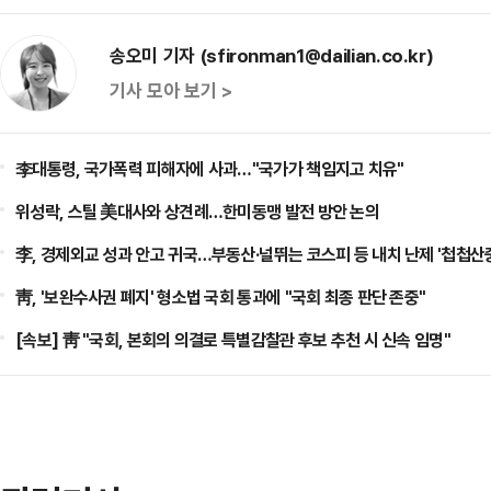
송오미 기자 (sfironman1@dailian.co.kr)
기사 모아 보기 >
李대통령, 국가폭력 피해자에 사과…"국가가 책임지고 치유"
위성락, 스틸 美대사와 상견례…한미동맹 발전 방안 논의
李, 경제외교 성과 안고 귀국…부동산·널뛰는 코스피 등 내치 난제 '첩첩산
靑, '보완수사권 폐지' 형소법 국회 통과에 "국회 최종 판단 존중"
[속보] 靑 "국회, 본회의 의결로 특별감찰관 후보 추천 시 신속 임명"