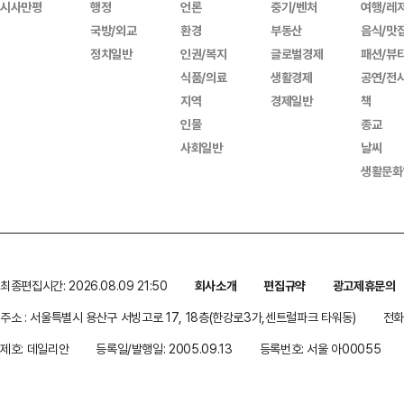
시사만평
행정
언론
중기/벤처
여행/레
국방/외교
환경
부동산
음식/맛
정치일반
인권/복지
글로벌경제
패션/뷰
식품/의료
생활경제
공연/전
지역
경제일반
책
인물
종교
사회일반
날씨
생활문화
최종편집시간: 2026.08.09 21:50
회사소개
편집규약
광고제휴문의
주소 : 서울특별시 용산구 서빙고로 17, 18층(한강로3가,센트럴파크 타워동)
전화 
제호: 데일리안
등록일/발행일: 2005.09.13
등록번호: 서울 아00055