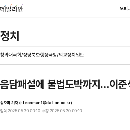
오피
정치
청와대
국회/정당
북한
행정
국방/외교
정치일반
음담패설에 불법도박까지…이준석,
송오미 기자 (sfironman1@dailian.co.kr)
입력 2025.05.30 00:10 수정 2025.05.30 00:10