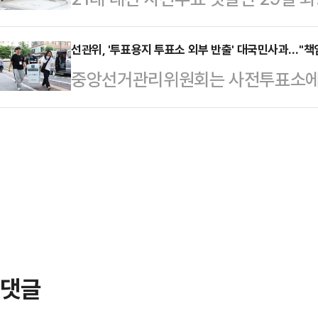
불린다.김종인 전 위원장은 사전투표 
해서 사과했다.이 후보는 여의도공원
기록했다.사전투표가 전국단위 선거에
코엑스 앞에서 열린 이 후보의 유세
이면 학창 시절에 열…
사전투표율 기준으로는 최고치다.중
선관위, '투표용지 투표소 외부 반출' 대국민사과…"책
만나 이 같이 말했다.김 전 위원장은 
중앙선거관리위원회는 사전투표소에서
6시부터 오후 6시까지 진행된 사전투
이) 꽤 많이 나올 것"이라며 "지금 
"투표소 현장 사무 인력의 잘못도 
운데 869만1711명이 투표를 마쳤다
러분께 깊이 사과드린다"고 밝혔다.
20대 대선의 첫날 사전투표율(17.5
빈 사무총장 명의의 언론 공지를 통
이 가장 높은 지역은 전남(34.96%)
수 없는 일"이라며 이 같이 말했다.
서 투표용지 발급 속도를 조절하지 못
인이 대기 줄에서 이탈하는 등 대기 
했다"고 했다.앞서 이…
댓글