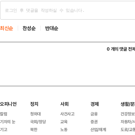
최신순
찬성순
반대순
0 개의 댓글 전
오피니언
정치
사회
경제
생활/문
칼럼
청와대
사건사고
금융
건강정보
기자의 눈
국회/정당
교육
증권
자동차/
기고
북한
노동
산업/재계
도로/교