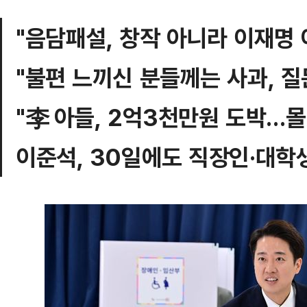
"음담패설, 창작 아니라 이재명 
"불편 느끼신 분들께는 사과, 질
"李 아들, 2억3천만원 도박…
이준석, 30일에도 직장인·대학