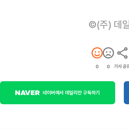
©(주) 데
기사 공
0
0
네이버에서 데일리안 구독하기