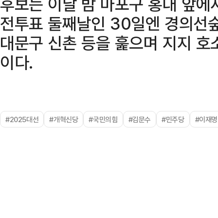
후보는 이날 밤 마포구 홍대 앞에서
전투표 둘째날인 30일엔 경의선숲
대문구 신촌 등을 훑으며 지지 호
이다.
#2025대선
#개혁신당
#국민의힘
#김문수
#민주당
#이재명