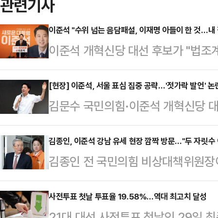
관련기사
이준석 "수위 넘는 음담패설, 이재명 아들이 한 것…내
이준석 개혁신당 대선 후보가 "법조
음담패설을 (이재명 더불어민주당 대
로 확인이 됐다"고 했다.이준석 후보
[현장] 이준석, 서울 표심 집중 공략…'젓가락 발언' 
김문수 국민의힘·이준석 개혁신당 대
열어 "이동호 씨는 지난해 정보통신망
관측이 나오는 가운데 이 후보는 사전
받았다"며 이같이 밝혔다.앞서 이 후
울 표심을 집중 공략했다.이준석 후
김종인, 이준석 강남 유세 현장 깜짝 방문…"두 자릿수
론 도중 권영국 민주노동당 대선 후
김종인 전 국민의힘 비상대책위원장이
이재명 더불어민주당·김문수 국민의힘
성에 대해 얘기할 때 '여성의 성기나
선 후보는 두 자릿수 이상만 얻으면 
장인들에게 지지를 호소했다. 또 전날
이건 여…
개혁신당 공천관리위원장을 지낸 김 전
사전투표 첫날 투표율 19.58%…역대 최고치 달성
토론에서 여성 신체 부위 관련 표현을
21대 대선 사전투표 첫날인 29일 