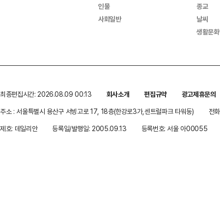
인물
종교
사회일반
날씨
생활문화
최종편집시간: 2026.08.09 00:13
회사소개
편집규약
광고제휴문의
주소 : 서울특별시 용산구 서빙고로 17, 18층(한강로3가,센트럴파크 타워동)
전화 
제호: 데일리안
등록일/발행일: 2005.09.13
등록번호: 서울 아00055