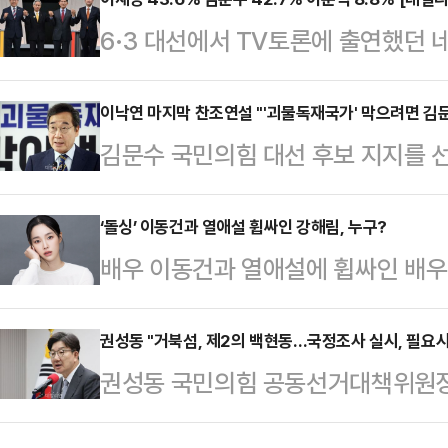
사법·행정 모든 권력을 한 손에 쥔
6·3 대선에서 TV토론에 출연했던 
더불어민주당 대선 후보 본인과 그 
문한 결과, 이재명 더불어민주당 후보
재앙"이라며 이같이 말했다.안 공동
42.7%를 기록했다. 두 후보 간 격차
이낙연 마지막 찬조연설 "'괴물독재국가' 막으려면 김
의자인 대통령 가족이 탄생한다? 국
김문수 국민의힘 대선 후보 지지를
다.'호텔경제학' '커피 원가 120원'
호와 예우를 누리며 대한민국을 대표
"괴물독재국가를 막으려면 부득이 김
논란과 김문수 후보의 뒷심이 맞물려
겠나"라고 한탄했다.이어…
지었다"고 밝혔다.이낙연 고문은 29일
‘돌싱’ 이동건과 열애설 휩싸인 강해림, 누구?
다만 이번 설문에서는 국민의힘을 지
배우 이동건과 열애설에 휩싸인 배우
된 김문수 후보 마지막 방송 찬조연
보수 과표집 현상이 발생했을 가능성
다.1996년생 강해림은 미스코리아 부
지를 상상하지도 않았다"고 운을 뗐다
이…
드라마 ‘아이돌 권한대행’을 통해 배우
권성동 "거북섬, 제2의 백현동…국정조사 실시, 필요시
못한 경험을 했다. 조용히 생각을 
권성동 국민의힘 공동선거대책위원장이
‘연애의 참견’ 시즌2와 시즌3에 재
길을 걷다가 모르는 사람들과 마주치
건"이라며 "국정조사를 실시하고 필
JTBC ‘라이브온’에서 박해림 역을
나를 붙잡고 하소…