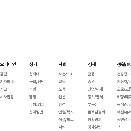
오피니언
정치
사회
경제
생활/문
칼럼
청와대
사건사고
금융
건강정보
기자의 눈
국회/정당
교육
증권
자동차/
기고
북한
노동
산업/재계
도로/교
시사만평
행정
언론
중기/벤처
여행/레
국방/외교
환경
부동산
음식/맛
정치일반
인권/복지
글로벌경제
패션/뷰
식품/의료
생활경제
공연/전
지역
경제일반
책