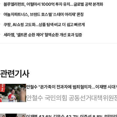
블루엘리펀트, 어펄마서 1000억 투자 유치…글로벌 공략 본격화
야놀자파트너스, 브랜드 호스텔 '스테이 아리재' 론칭
쿠팡, AI 쇼핑 고도화…상품 탐색·비교 더 쉽고 빠르게
세라젬, '셀트론 순환 체어' 혈액순환 개선 효과 입증
관련기사
안철수 "온가족이 전과자에 범죄혐의자…이재명 시대 
안철수 국민의힘 공동선거대책위원장이
투표해달라"고 호소했다.안철수 공동
이재명 43.6% 김문수 42.7% 이준석 8.8% [데일