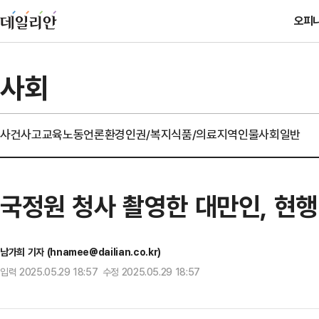
오피
사회
사건사고
교육
노동
언론
환경
인권/복지
식품/의료
지역
인물
사회일반
국정원 청사 촬영한 대만인, 현
남가희 기자 (hnamee@dailian.co.kr)
입력 2025.05.29 18:57 수정 2025.05.29 18:57