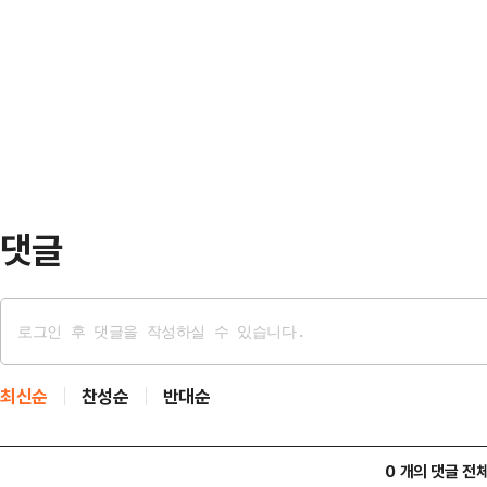
권성동 공동선대위원장은 29일 오후
지난 2022년 넷플릭스 드라마 ‘썸바
재명 경기지사 거북섬비리 진상규명 
신을 선보인 바 있다.최근 이동건이 
북섬 현장에 다녀왔다"며 "현장에서
미모의…
참했다"고 말했다.앞서 이재명 더불어
세 중 '거북섬 웨이브파크' 사업을 
나 거북섬 상가 공실률이 8…
댓글
최신순
찬성순
반대순
0 개의 댓글 전