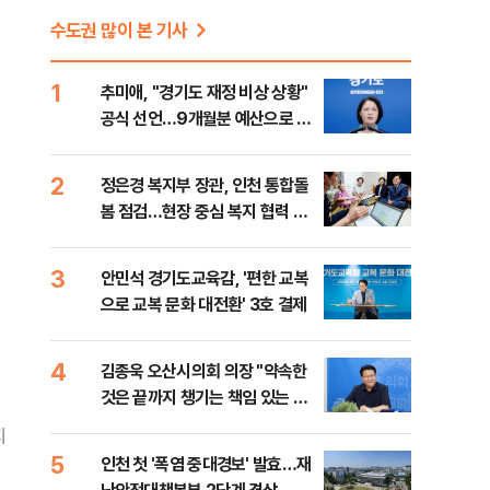
수도권 많이 본 기사
1
추미애, "경기도 재정 비상 상황"
공식 선언…9개월분 예산으로 민
생사업 중단
2
정은경 복지부 장관, 인천 통합돌
봄 점검…현장 중심 복지 협력 강
화
3
안민석 경기도교육감, '편한 교복
으로 교복 문화 대전환' 3호 결제
4
김종욱 오산시의회 의장 "약속한
것은 끝까지 챙기는 책임 있는 의
회 만들겠다"
지
5
인천 첫 '폭염 중대경보' 발효…재