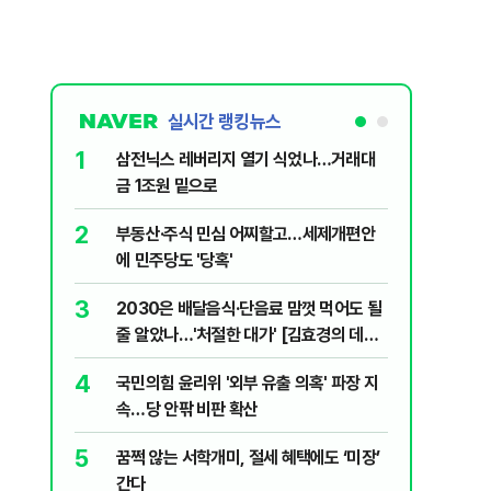
실시간 랭킹뉴스
1
6
삼전닉스 레버리지 열기 식었나…거래대
이란, 호
금 1조원 밑으로
협 유지비
2
7
부동산·주식 민심 어찌할고…세제개편안
美증시 혼
에 민주당도 '당혹'
닥 하락
3
8
2030은 배달음식·단음료 맘껏 먹어도 될
中, 드론
줄 알았나…'처절한 대가' [김효경의 데일
면 추가 
리 헬스]
4
9
국민의힘 윤리위 '외부 유출 의혹' 파장 지
李대통령 
속…당 안팎 비판 확산
음날 이어
5
10
꿈쩍 않는 서학개미, 절세 혜택에도 ‘미장’
'대체불가
간다
육성 속