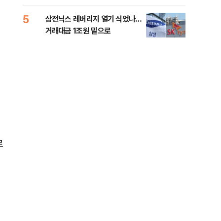
5
10
삼전닉스 레버리지 열기 식었나…
이란
거래대금 1조원 밑으로
쉽지
로