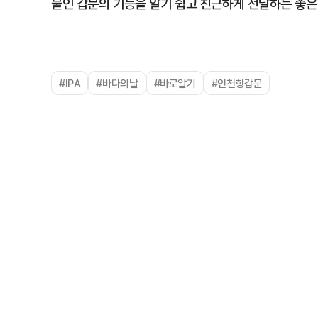
물인 갑문의 기능을 알기 쉽고 친근하게 전달하는 좋은
#IPA
#바다의날
#바로알기
#인천항갑문