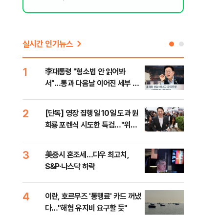
실시간 인기뉴스
1
6
李대통령 "형소법 안 읽어봐
부동
서"…통과 다음날 이어진 세부 확
개편
인 작업(종합)
2
7
[단독] 영장 집행일 10일 도과 원
폭염
희룡 포렌식 시도한 특검…"위법
난으
증거 수집" 지적
것"
3
8
美증시 혼조세…다우 최고치,
국민
S&P·나스닥 하락
파장
4
9
이란, 호르무즈 '통행료' 카드 꺼냈
[오
다…"해협 유지비 요구할 듯"
동산