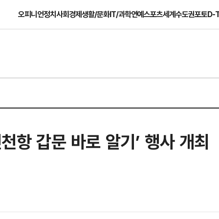
오피니언
정치
사회
경제
생활/문화
IT/과학
연예
스포츠
세계
수도권
포토
D-
인천항 갑문 바로 알기’ 행사 개최