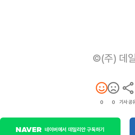
©(주) 데
기사 공
0
0
네이버에서 데일리안 구독하기