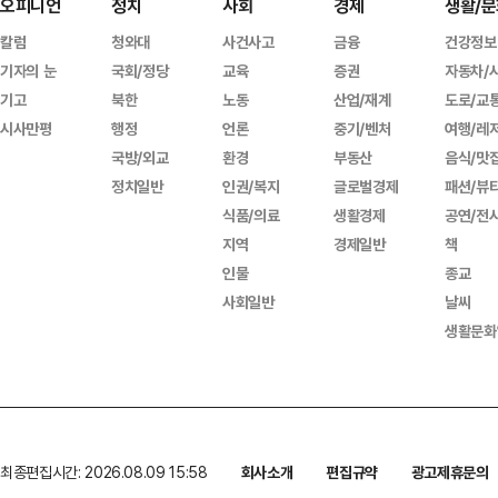
오피니언
정치
사회
경제
생활/문
칼럼
청와대
사건사고
금융
건강정보
기자의 눈
국회/정당
교육
증권
자동차/
기고
북한
노동
산업/재계
도로/교
시사만평
행정
언론
중기/벤처
여행/레
국방/외교
환경
부동산
음식/맛
정치일반
인권/복지
글로벌경제
패션/뷰
식품/의료
생활경제
공연/전
지역
경제일반
책
인물
종교
사회일반
날씨
생활문화
최종편집시간: 2026.08.09 15:58
회사소개
편집규약
광고제휴문의