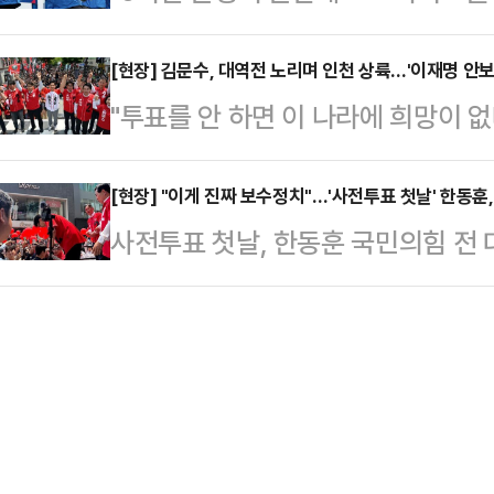
이라고 생각한다."이재명 더불어민주
논란과 김문수 후보의 뒷심이 맞물려
에 대해…
운동장 앞에서 야구 글러브를 끼고 
[현장] 김문수, 대역전 노리며 인천 상륙…'이재명 안보
다만 이번 설문에서는 국민의힘을 지
"투표를 안 하면 이 나라에 희망이 
보는 손가락 한 개를 펴고 '기호 1번
보수 과표집 현상이 발생했을 가능성
으면 자유가 없어진다."김문수 국민
야구공을 던지고 "9회말 우리 승리로
이…
한 인천에 상륙했다. 6·25 전쟁 
[현장] "이게 진짜 보수정치"…'사전투표 첫날' 한동훈,
자들을 향해 농담을 했다.이재명 후
사전투표 첫날, 한동훈 국민의힘 전
장군처럼 '적진 한가운데'에서 판세를
겸손함을 유지해 왔지만, 시구 퍼포먼
의지를 드러내며 '보수 험지'로 꼽히
지역구인 인천 계양을에서 사전투표를 
감을 드러…
는 데 그치지 않고, 윤석열 전 대통
며 이 후보의 사법리스크를 부각하고
출시키자는 메시지를 전하며 김문수 
29일 김 후보의 유세는 '인천상륙작
한동훈 전 대표는 29일 오전 광주
김 후보…
표를 마쳤다. 현장에는 김건·김소희