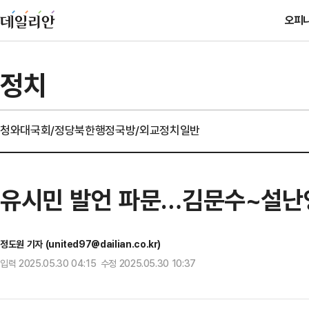
오피
정치
청와대
국회/정당
북한
행정
국방/외교
정치일반
유시민 발언 파문…김문수~설난영
정도원 기자 (united97@dailian.co.kr)
입력 2025.05.30 04:15 수정 2025.05.30 10:37