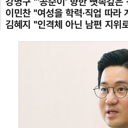
강명구 "'공순이' 향한 뼛속깊은 
이민찬 "여성을 학력·직업 따라 
김혜지 "인격체 아닌 남편 지위로