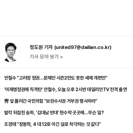
정도원 기자 (united97@dailian.co.kr)
기사 모아 보기 >
안철수 "고려장 정권…문재인 시즌2만도 못한 세제 개편안"
'이재명정권에 직격탄' 안철수, 오늘 오후 2시반 데일리안TV 전격 출연
靑 앞 몰려간 국민의힘 "보완수사권 거부권 행사하라"
발칵 뒤집힌 송파, '김대남 반대' 현수막 곳곳에…무슨 일?
조경태 "장동혁, 4 대 12로 이긴 걸로 착각하는 것 같다"