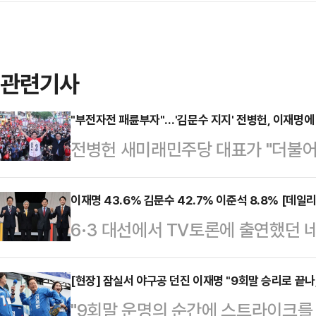
관련기사
"부전자전 패륜부자"…'김문수 지지' 전병헌, 이재명에
전병헌 새미래민주당 대표가 "더불어
나는 이 자리에 서 있지 않았을 것"
문수 국민의힘 후보에 대한 지지를 
이재명 43.6% 김문수 42.7% 이준석 8.8% [데일
6·3 대선에서 TV토론에 출연했던 
안양시에서 진행한 김문수 후보 유세
문한 결과, 이재명 더불어민주당 후보
보로 내고), 범죄 방탄, 괴물 독재를
42.7%를 기록했다. 두 후보 간 격차
[현장] 잠실서 야구공 던진 이재명 "9회말 승리로 끝나
때문에 우리 힘 만으로 제동할 수 없
"9회말 운명의 순간에 스트라이크를 시
다.'호텔경제학' '커피 원가 120원'
섰다"며 이같이 밝혔다.그는 이준석 