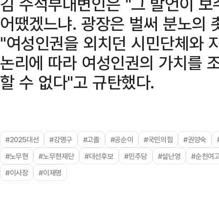
김 수석부대변인은 "그 발언이 
어땠겠느냐. 광장은 벌써 분노의 
"여성인권을 외치던 시민단체와 지
논리에 따라 여성인권의 가치를 조
할 수 없다"고 규탄했다.
#2025대선
#강명구
#고졸
#공순이
#국민의힘
#권양숙
#노무현
#노무현재단
#대선후보
#민주당
#설난영
#순천여
#이사장
#이재명