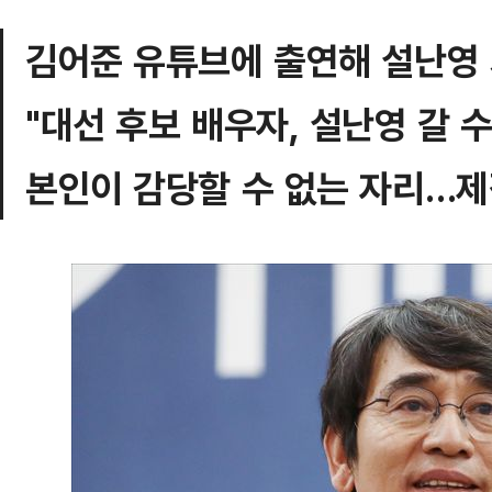
김어준 유튜브에 출연해 설난영
"대선 후보 배우자, 설난영 갈 
본인이 감당할 수 없는 자리…제