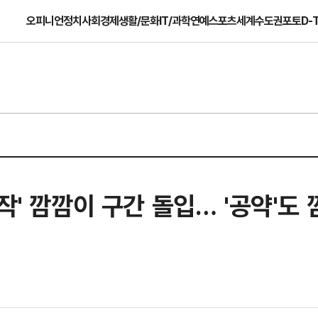
오피니언
정치
사회
경제
생활/문화
IT/과학
연예
스포츠
세계
수도권
포토
D-
작' 깜깜이 구간 돌입… '공약'도 