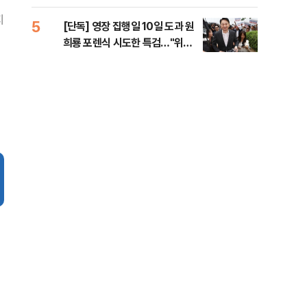
라"
지
5
10
[단독] 영장 집행일 10일 도과 원
폭염
희룡 포렌식 시도한 특검…"위법
제…
증거 수집" 지적
36