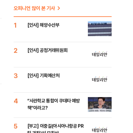
오피니언 많이 본 기사
1
[인사] 해양수산부
2
[인사] 공정거래위원회
3
[인사] 기획예산처
4
“사관학교 통합이 쿠데타 예방
책”이라고?
5
[부고] 이중길(아시아나항공 PR