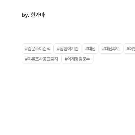
by. 한가마
#김문수이준석
#깜깜이기간
#대선
#대선후보
#데
#여론조사공표금지
#이재명김문수