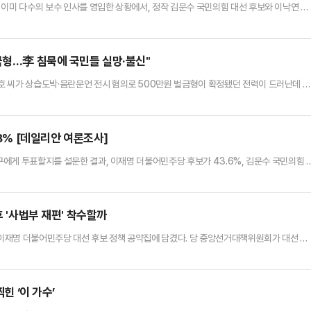
 이미 다수의 보수 인사를 영입한 상황에서, 정작 김문수 국민의힘 대선 후보와 이낙연 새
쏟아내고 있다.정치권 일각에서는 진영을 가리지 않은 연대가 민주당 측에는 관대하게 받
 평가가 이어지는 데 대해 '이중잣대'라는 지적도 나온다.이재명 민주당 대선 후보는 28
활성화 관련 유튜브 생방송을 마친 뒤 기자들을 만났다. 이 자리에서 그…
금형…李 침묵에 국민들 실망·불신"
호 씨가 상습도박·음란문언 전시 혐의로 500만원 벌금형이 확정됐던 전력이 드러난데 대
의힘 중앙선거대책위원회 수석부대변인은 28일 오후 논평에서 "언론 보도에 따르면, 이재
500만원의 벌금형을 확정받았다"며 "이 씨는 불법도박 관련 게시글을 100건 넘게 올
언을 수 차례 반복한 사실이 확인됐다"고 포문을 열었다.이어 "그…
.8% [데일리안 여론조사]
누구에게 투표할지를 설문한 결과, 이재명 더불어민주당 후보가 43.6%, 김문수 국민의힘 
, 1%p 내로 크게 좁혀졌다.'호텔경제학' '커피 원가 120원' '거북섬' 등 이재명 후보의 경
 크게 줄어든 것으로 해석된다. 다만 이번 설문에서는 국민의힘을 지지한다는 응답이
 가능성도 완전히 배제할 수는 없다.데일리안이…
후 '사법부 재편' 착수할까
이 이재명 더불어민주당 대선 후보 정책 공약집에 담겼다. 당 중앙선거대책위원회가 대선 전
 지 이틀 만이다.대법관 증원 공약의 취지는 그간 민주당이 꾸준히 강조하던 사법개혁 완수
힘은 현재진행형인 이재명 후보의 사법리스크 방탄을 위한 '사법부 겁박용' '삼권분립 파괴
 28일 이같은 내용의 사법개혁안을 담은 21대 대선 정책 공약…
힌 ‘이 가수’