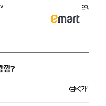
TV
깜깜?