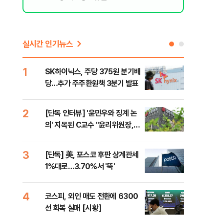
실시간 인기뉴스
1
6
SK하이닉스, 주당 375원 분기배
카카
당…추가 주주환원책 3분기 발표
결…
만
2
7
[단독 인터뷰] '윤민우와 징계 논
韓·
의' 지목된 C교수 "윤리위원장,
처음
외부와 논의 잘못된 행위"
3
8
[단독] 美, 포스코 후판 상계관세
박지
1%대로…3.70%서 '뚝'
령과
4
9
코스피, 외인 매도 전환에 6300
與,
선 회복 실패 [시황]
스?