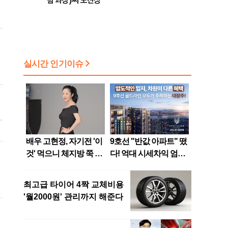
팀 과장)씨 모친상
명
렸
후
제