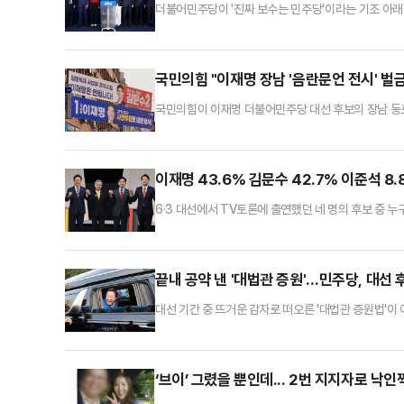
더불어민주당이 '진짜 보수는 민주당'이라는 기조 아래
미래민주당 상임고문의 연대에 대해서는 강한 비판을 
아들여지는 반면, 국민의힘과 관련된 연대에는 부정적인
일 오후 서울 강남구의 한 스튜디오에서 국내 주식시장 
국민의힘 "이재명 장남 '음란문언 전시' 벌
국민의힘이 이재명 더불어민주당 대선 후보의 장남 동
해 이 후보의 '침묵'을 문제삼고 나섰다.김혜지 국민
후보의 장남 이 씨가 상습도박과 음란문언 전시 혐의로 
을 뿐 아니라, 여성에 대해 성적 수치심을 유발하는 발
이재명 43.6% 김문수 42.7% 이준석 8
6·3 대선에서 TV토론에 출연했던 네 명의 후보 중 
보가 42.7%를 기록했다. 두 후보 간 격차는 0.9%p로
관련 발언 논란과 김문수 후보의 뒷심이 맞물려 격차가
41.3%로 나타나 일부 보수 과표집 현상이 발생했을
끝내 공약 낸 '대법관 증원'…민주당, 대선 
대선 기간 중 뜨거운 감자로 떠오른 '대법관 증원법'
'사법부 압박'으로 비춰질 것을 우려해 철회를 지시한
와 상고심에 대한 국민 신뢰도 제고다. 그러나 국민의
시도'라는 의구심을 제기하고 있다.민주당 중앙선대위는
‘브이’ 그렸을 뿐인데... 2번 지지자로 낙인찍