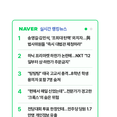
실시간 랭킹뉴스
1
6
송영길·김민석, '조희대 탄핵' 외치자…與
YG 사옥
법사위원들 "즉시 대법관 제청하라"
체포…일
2
7
하닉 프리마켓 하한가 논란에…NXT "12
[단독 인
일부터 상·하한가 주문금지"
된 C교수
된 행위"
3
8
"탕탕탕" 태국 고교서 총격...8학년 학생
폭염 중대
용의자 포함 7명 숨져
일 최저 
4
9
"편해서 매일 신었는데"...전문가가 경고한
"노원구 4
'크록스'의 숨은 위험
40도 돌
5
10
전당대회 투표 한창인데…민주당 당원 1.7
카카오 노
만명 개인정보 유출
인상·특별