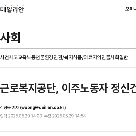
오피
사회
사건사고
교육
노동
언론
환경
인권/복지
식품/의료
지역
인물
사회일반
근로복지공단, 이주노동자 정신건
김성웅 기자 (woong@dailian.co.kr)
입력 2025.05.29 14:00 수정 2025.05.29 14:54