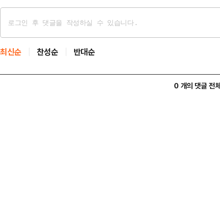
최신순
찬성순
반대순
0 개의 댓글 전