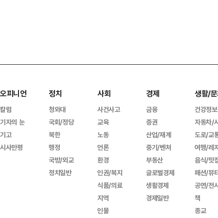
오피니언
정치
사회
경제
생활/문
칼럼
청와대
사건사고
금융
건강정보
기자의 눈
국회/정당
교육
증권
자동차/
기고
북한
노동
산업/재계
도로/교
시사만평
행정
언론
중기/벤처
여행/레
국방/외교
환경
부동산
음식/맛
정치일반
인권/복지
글로벌경제
패션/뷰
식품/의료
생활경제
공연/전
지역
경제일반
책
인물
종교