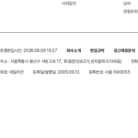
사회일반
날씨
생활문화
최종편집시간: 2026.08.09 15:27
회사소개
편집규약
광고제휴문의
주소 : 서울특별시 용산구 서빙고로 17, 18층(한강로3가,센트럴파크 타워동)
전화 
제호: 데일리안
등록일/발행일: 2005.09.13
등록번호: 서울 아00055