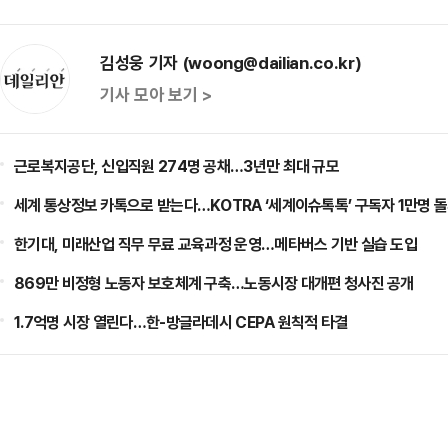
김성웅 기자 (woong@dailian.co.kr)
기사 모아 보기 >
근로복지공단, 신입직원 274명 공채…3년만 최대 규모
세계 통상정보 카톡으로 받는다…KOTRA ‘세계이슈톡톡’ 구독자 1만명 
한기대, 미래산업 직무 무료 교육과정 운영…메타버스 기반 실습 도입
869만 비정형 노동자 보호체계 구축…노동시장 대개편 청사진 공개
1.7억명 시장 열린다…한-방글라데시 CEPA 원칙적 타결