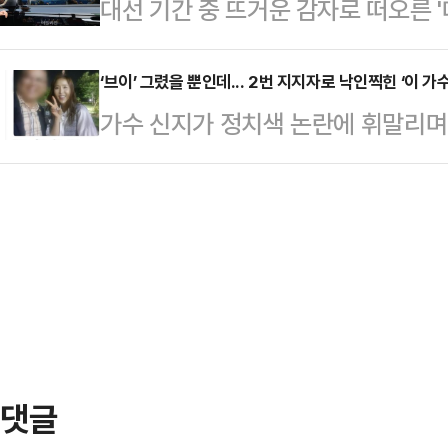
대선 기간 중 뜨거운 감자로 떠오른 
다.'호텔경제학' '커피 원가 120원'
성적 수치심을 유발하는 발언을 수 
대선 후보 정책 공약집에 담겼다. 당
논란과 김문수 후보의 뒷심이 맞물려
열었다.이어 "그…
압박'으로 비춰질 것을 우려해 철회를
‘브이’ 그렸을 뿐인데... 2번 지지자로 낙인찍힌 ‘이 가수
다만 이번 설문에서는 국민의힘을 지
가수 신지가 정치색 논란에 휘말리며
약의 취지는 그간 민주당이 꾸준히 
보수 과표집 현상이 발생했을 가능성
소셜미디어(SNS)에 “신지 기호 2번
국민 신뢰도 제고다. 그러나 국민의
이…
승. 국민 대통령 김문수 파이팅”이라
스크 방탄을 위한 '사법부 겁박용' 
신지가 한 남성 옆에서 브이자를 그리
고 있다.민주당 중앙선대위는 28일
자는 신지가 기호 2번인 국민의힘 
대선 정책 공약…
장했다.이를 두고 신지는 “이게 언제
사 끝나고 지나가는데 사진 찍어드린
달하고 법…
댓글