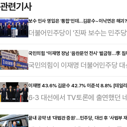
관련기사
보수 인사 영입은 '통합'인데…김문수~이낙연은 해괴?
더불어민주당이 '진짜 보수는 민주당'
사를 영입한 상황에서, 정작 김문수
당 상임고문의 연대에 대해서는 강한
국민의힘 "이재명 장남 '음란문언 전시' 벌금형…李 침
국민의힘이 이재명 더불어민주당 대선
는 진영을 가리지 않은 연대가 민주
문언 전시 혐의로 500만원 벌금형이
국민의힘과 관련된 연대에는 부정적인
의 '침묵'을 문제삼고 나섰다.김혜
이재명 43.6% 김문수 42.7% 이준석 8.8% [데일
는 지적도 나온다.이재명 민주당 대선
6·3 대선에서 TV토론에 출연했던 
변인은 28일 오후 논평에서 "언론 
튜디오에서 국내 주식시장 활성화 관
문한 결과, 이재명 더불어민주당 후보
가 상습도박과 음란문언 전시 혐의로
났다. 이 자리에서 그…
42.7%를 기록했다. 두 후보 간 격차
끝내 공약 낸 '대법관 증원'…민주당, 대선 후 '사법부 
"이 씨는 불법도박 관련 게시글을 10