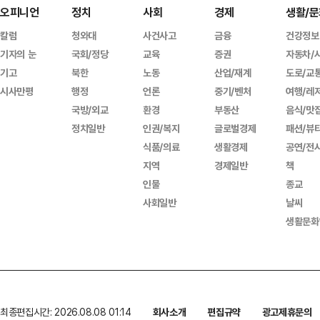
오피니언
정치
사회
경제
생활/문
칼럼
청와대
사건사고
금융
건강정보
기자의 눈
국회/정당
교육
증권
자동차/
기고
북한
노동
산업/재계
도로/교
시사만평
행정
언론
중기/벤처
여행/레
국방/외교
환경
부동산
음식/맛
정치일반
인권/복지
글로벌경제
패션/뷰
식품/의료
생활경제
공연/전
지역
경제일반
책
인물
종교
사회일반
날씨
생활문화
최종편집시간: 2026.08.08 01:14
회사소개
편집규약
광고제휴문의