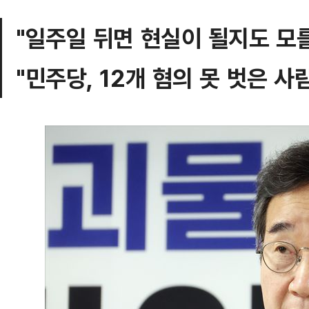
"일주일 뒤면 현실이 될지도 모를
"민주당, 12개 혐의 못 벗은 사