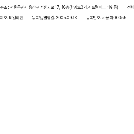
주소 : 서울특별시 용산구 서빙고로 17, 18층(한강로3가,센트럴파크 타워동)
전화 
제호: 데일리안
등록일/발행일: 2005.09.13
등록번호: 서울 아00055