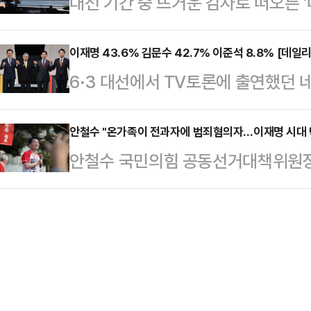
대선 기간 중 뜨거운 감자로 떠오른 
변인은 28일 오후 논평에서 "언론 
튜디오에서 국내 주식시장 활성화 관
대선 후보 정책 공약집에 담겼다. 당
가 상습도박과 음란문언 전시 혐의로
났다. 이 자리에서 그…
압박'으로 비춰질 것을 우려해 철회를
이재명 43.6% 김문수 42.7% 이준석 8.8% [데일
"이 씨는 불법도박 관련 게시글을 10
6·3 대선에서 TV토론에 출연했던 
약의 취지는 그간 민주당이 꾸준히 
성적 수치심을 유발하는 발언을 수 
문한 결과, 이재명 더불어민주당 후보
국민 신뢰도 제고다. 그러나 국민의
열었다.이어 "그…
42.7%를 기록했다. 두 후보 간 격차
안철수 "온가족이 전과자에 범죄혐의자…이재명 시대 
스크 방탄을 위한 '사법부 겁박용' 
안철수 국민의힘 공동선거대책위원장이
다.'호텔경제학' '커피 원가 120원'
고 있다.민주당 중앙선대위는 28일
투표해달라"고 호소했다.안철수 공동
논란과 김문수 후보의 뒷심이 맞물려
대선 정책 공약…
사법·행정 모든 권력을 한 손에 쥔
다만 이번 설문에서는 국민의힘을 지
더불어민주당 대선 후보 본인과 그 
보수 과표집 현상이 발생했을 가능성
재앙"이라며 이같이 말했다.안 공동
이…
의자인 대통령 가족이 탄생한다? 국