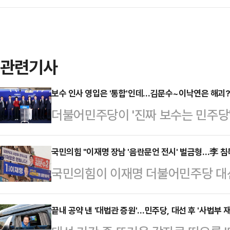
관련기사
보수 인사 영입은 '통합'인데…김문수~이낙연은 해괴?
더불어민주당이 '진짜 보수는 민주당'
사를 영입한 상황에서, 정작 김문수
당 상임고문의 연대에 대해서는 강한
국민의힘 "이재명 장남 '음란문언 전시' 벌금형…李 침
국민의힘이 이재명 더불어민주당 대선
는 진영을 가리지 않은 연대가 민주
문언 전시 혐의로 500만원 벌금형이
국민의힘과 관련된 연대에는 부정적인
의 '침묵'을 문제삼고 나섰다.김혜
끝내 공약 낸 '대법관 증원'…민주당, 대선 후 '사법부 
는 지적도 나온다.이재명 민주당 대선