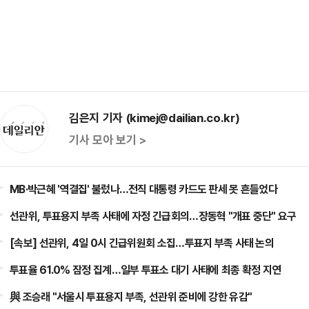
김은지 기자 (kimej@dailian.co.kr)
기사 모아 보기 >
MB·박근혜 '역결집' 불렀나…전직 대통령 카드도 판세 못 흔들었다
선관위, 투표용지 부족 사태에 자정 긴급회의…장동혁 "개표 중단" 요구
[속보] 선관위, 4일 0시 긴급위원회 소집…투표지 부족 사태 논의
투표율 61.0% 잠정 집계…일부 투표소 대기 사태에 최종 확정 지연
與 조승래 "서울시 투표용지 부족, 선관위 준비에 강한 유감"