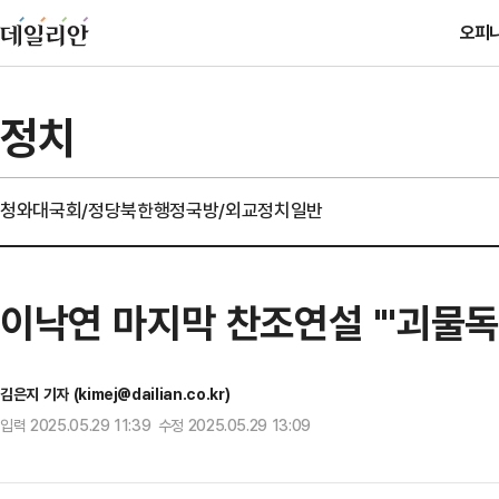
오피
정치
청와대
국회/정당
북한
행정
국방/외교
정치일반
이낙연 마지막 찬조연설 "'괴물독
김은지 기자 (kimej@dailian.co.kr)
입력 2025.05.29 11:39 수정 2025.05.29 13:09