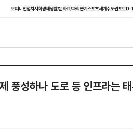
오피니언
정치
사회
경제
생활/문화
IT/과학
연예
스포츠
세계
수도권
포토
D-
축제 풍성하나 도로 등 인프라는 