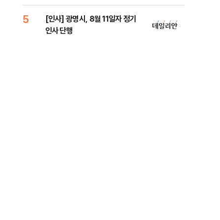
리
5
10
[인사] 광명시, 8월 11일자 정기
"정
인사 단행
도 
원 