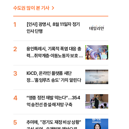
수도권 많이 본 기사
1
[인사] 광명시, 8월 11일자 정기
인사 단행
2
용인특례시, 기록적 폭염 대응 총
력…취약계층·이동노동자 보호 강
화
3
IGCD, 온라인 플랫폼 새단
장…'홈잉루츠 송도' 가치 알린다
4
“영종 정전 재발 막는다”…354
억 송전선 증설·해저망 구축
해
5
추미애, "경기도 재정 비상 상황"