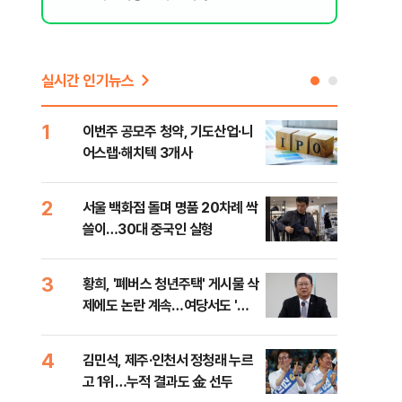
실시간 인기뉴스
1
6
이번주 공모주 청약, 기도산업·니
李,
어스랩·해치텍 3개사
국민
李 
2
7
서울 백화점 돌며 명품 20차례 싹
[단
쓸이…30대 중국인 실형
1%
3
8
황희, '폐버스 청년주택' 게시물 삭
정청
제에도 논란 계속…여당서도 '내
판"
로남불' 비판
민석
4
9
김민석, 제주·인천서 정청래 누르
[속
고 1위…누적 결과도 金 선두
선거