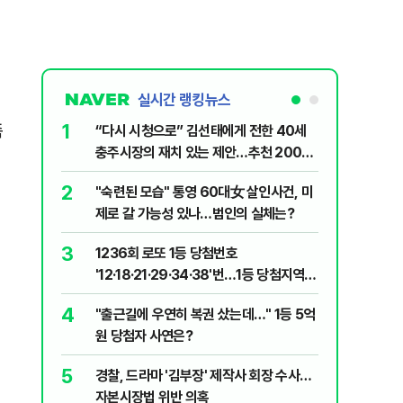
실시간 랭킹뉴스
1
6
족
“다시 시청으로” 김선태에게 전한 40세
김민석, 
충주시장의 재치 있는 제안…추천 2000
누적 결과
개
2
7
"숙련된 모습" 통영 60대女 살인사건, 미
"정청래,
제로 갈 가능성 있나…범인의 실체는?
말라"…친
격돌
3
8
1236회 로또 1등 당첨번호
최악의 
'12·18·21·29·34·38'번…1등 당첨지역
낮 최고 
어디?
4
9
"출근길에 우연히 복권 샀는데…" 1등 5억
‘탄약 고
원 당첨자 사연은?
색출하라
5
10
경찰, 드라마 '김부장' 제작사 회장 수사…
장애인 밀
자본시장법 위반 의혹
심도 실형