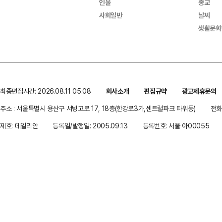
인물
종교
사회일반
날씨
생활문화
최종편집시간: 2026.08.11 05:08
회사소개
편집규약
광고제휴문의
주소 : 서울특별시 용산구 서빙고로 17, 18층(한강로3가,센트럴파크 타워동)
전화 
제호: 데일리안
등록일/발행일: 2005.09.13
등록번호: 서울 아00055