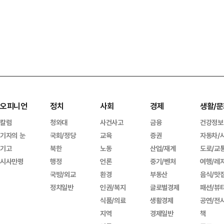
오피니언
정치
사회
경제
생활/문
칼럼
청와대
사건사고
금융
건강정보
기자의 눈
국회/정당
교육
증권
자동차/
기고
북한
노동
산업/재계
도로/교
시사만평
행정
언론
중기/벤처
여행/레
국방/외교
환경
부동산
음식/맛
정치일반
인권/복지
글로벌경제
패션/뷰
식품/의료
생활경제
공연/전
지역
경제일반
책