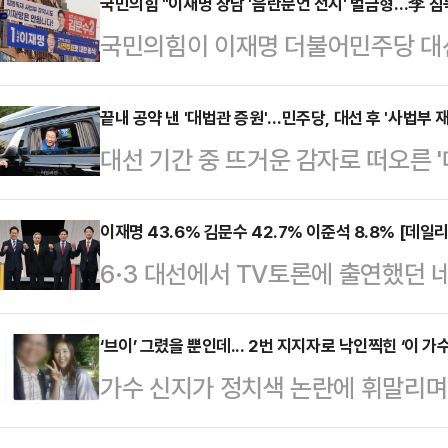
당 상임고문의 연대에 대해서는 강한
국민의힘 "이재명 장남 '음란문언 전시' 벌금형…李 침
국민의힘이 이재명 더불어민주당 대선
는 진영을 가리지 않은 연대가 민주
문언 전시 혐의로 500만원 벌금형이
국민의힘과 관련된 연대에는 부정적인
의 '침묵'을 문제삼고 나섰다.김혜
끝내 공약 낸 '대법관 증원'…민주당, 대선 후 '사법부 
는 지적도 나온다.이재명 민주당 대선
대선 기간 중 뜨거운 감자로 떠오른 
변인은 28일 오후 논평에서 "언론 
튜디오에서 국내 주식시장 활성화 관
대선 후보 정책 공약집에 담겼다. 당
가 상습도박과 음란문언 전시 혐의로
났다. 이 자리에서 그…
압박'으로 비춰질 것을 우려해 철회를
이재명 43.6% 김문수 42.7% 이준석 8.8% [데일
"이 씨는 불법도박 관련 게시글을 10
6·3 대선에서 TV토론에 출연했던 
약의 취지는 그간 민주당이 꾸준히 
성적 수치심을 유발하는 발언을 수 
문한 결과, 이재명 더불어민주당 후보
국민 신뢰도 제고다. 그러나 국민의
열었다.이어 "그…
42.7%를 기록했다. 두 후보 간 격차
‘브이’ 그렸을 뿐인데... 2번 지지자로 낙인찍힌 ‘이 가수
스크 방탄을 위한 '사법부 겁박용' 
가수 신지가 정치색 논란에 휘말리며
다.'호텔경제학' '커피 원가 120원'
고 있다.민주당 중앙선대위는 28일
소셜미디어(SNS)에 “신지 기호 2번
논란과 김문수 후보의 뒷심이 맞물려
대선 정책 공약…