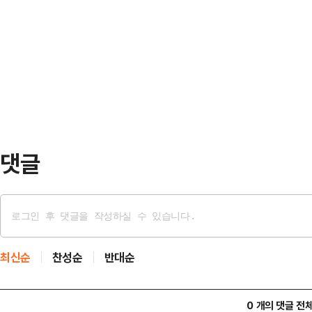
승. 국민 대통령 김문수 파이팅”이라
다만 이번 설문에서는 국민의힘을 지
신지가 한 남성 옆에서 브이자를 그리
보수 과표집 현상이 발생했을 가능성
자는 신지가 기호 2번인 국민의힘 
이…
장했다.이를 두고 신지는 “이게 언제
사 끝나고 지나가는데 사진 찍어드린
달하고 법…
댓글
최신순
찬성순
반대순
0 개의 댓글 전