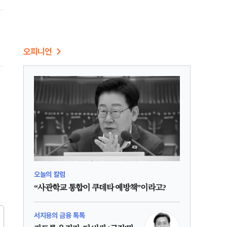
동
오피니언
오늘의 칼럼
“사관학교 통합이 쿠데타 예방책”이라고?
서지용의 금융 톡톡