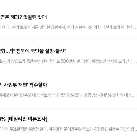
연은 해괴? 엇갈린 잣대
 이미 다수의 보수 인사를 영입한 상황에서, 정작 김문수 국민의힘 대선 후보와 이낙연 새
쏟아내고 있다.정치권 일각에서는 진영을 가리지 않은 연대가 민주당 측에는 관대하게 받
 평가가 이어지는 데 대해 '이중잣대'라는 지적도 나온다.이재명 민주당 대선 후보는 28
활성화 관련 유튜브 생방송을 마친 뒤 기자들을 만났다. 이 자리에서 그…
금형…李 침묵에 국민들 실망·불신"
호 씨가 상습도박·음란문언 전시 혐의로 500만원 벌금형이 확정됐던 전력이 드러난데 대
의힘 중앙선거대책위원회 수석부대변인은 28일 오후 논평에서 "언론 보도에 따르면, 이재
500만원의 벌금형을 확정받았다"며 "이 씨는 불법도박 관련 게시글을 100건 넘게 올
언을 수 차례 반복한 사실이 확인됐다"고 포문을 열었다.이어 "그…
후 '사법부 재편' 착수할까
이 이재명 더불어민주당 대선 후보 정책 공약집에 담겼다. 당 중앙선거대책위원회가 대선 전
 지 이틀 만이다.대법관 증원 공약의 취지는 그간 민주당이 꾸준히 강조하던 사법개혁 완수
힘은 현재진행형인 이재명 후보의 사법리스크 방탄을 위한 '사법부 겁박용' '삼권분립 파괴
 28일 이같은 내용의 사법개혁안을 담은 21대 대선 정책 공약…
.8% [데일리안 여론조사]
누구에게 투표할지를 설문한 결과, 이재명 더불어민주당 후보가 43.6%, 김문수 국민의힘 
, 1%p 내로 크게 좁혀졌다.'호텔경제학' '커피 원가 120원' '거북섬' 등 이재명 후보의 경