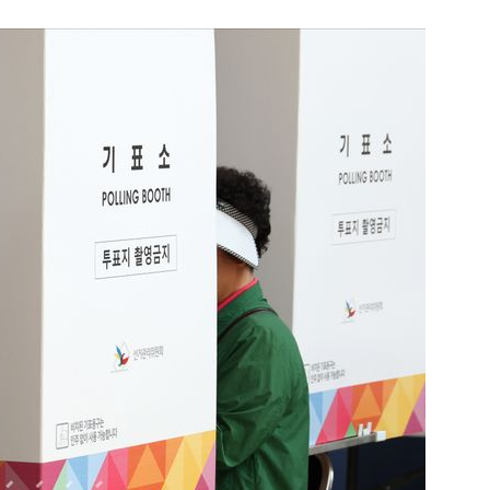
1
송영길·김민석, '조희대 탄핵'
법사위원들 "즉시 대법관 제청
2
"편해서 매일 신었는데"...전
'크록스'의 숨은 위험
3
3000원짜리 장바구니 'K굿즈' 
국인 관광객 필수템은?
4
"집값 아닌 국민 잡아" "국민
민의힘, 부동산 세제개편안 맹
5
'입추' 무색한 찜통더위...오후 
염중대경보 지역은