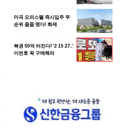
명
렸
후
제