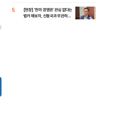
증거 수집" 지적
5
10
[현장] '한미 경영권' 관심 없다는
수술
법카 제보자, 신동국과 무관하다
국이
지만...
의 
지