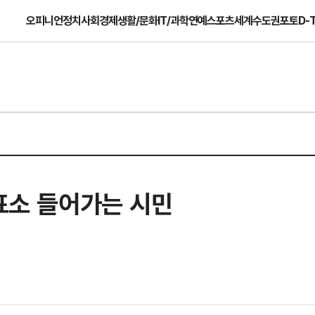
오피니언
정치
사회
경제
생활/문화
IT/과학
연예
스포츠
세계
수도권
포토
D-
기표소 들어가는 시민