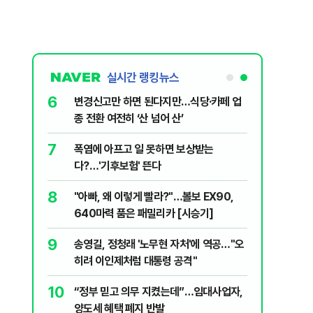
실시간 랭킹뉴스
6
 외치자…與
변경신고만 하면 된다지만…식당·카페 업
하라"
종 전환 여전히 ‘산 넘어 산’
7
문가가 경고한
폭염에 아프고 일 못하면 보상받는
다?…'기후보험' 뜬다
8
됐다...외
"아빠, 왜 이렇게 빨라?"…볼보 EX90,
640마력 품은 패밀리카 [시승기]
9
에 테러"…국
송영길, 정청래 '노무현 자처'에 역공…"오
폭
히려 이인제처럼 대통령 공격"
10
1시 기준 폭
“정부 믿고 의무 지켰는데”…임대사업자,
양도세 혜택 폐지 반발