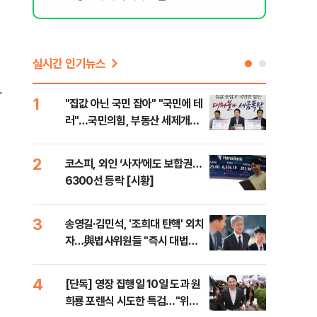
실시간 인기뉴스
사
1
6
"집값 아닌 국민 잡아" "국민에 테
유용
러"…국민의힘, 부동산 세제개편
규탄
안 맹폭
36
2
7
코스피, 외인 ‘사자’에도 보합권…
“정
6300선 등락 [시황]
대사
3
8
송영길·김민석, '조희대 탄핵' 외치
[단
자…與법사위원들 "즉시 대법관
1%
제청하라"
4
9
[단독] 영장 집행일 10일 도과 원
국힘
희룡 포렌식 시도한 특검…"위법
수·