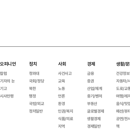
오피니언
정치
사회
경제
생활/문
칼럼
청와대
사건사고
금융
건강정보
기자의 눈
국회/정당
교육
증권
자동차/
기고
북한
노동
산업/재계
도로/교
시사만평
행정
언론
중기/벤처
여행/레
국방/외교
환경
부동산
음식/맛
정치일반
인권/복지
글로벌경제
패션/뷰
식품/의료
생활경제
공연/전
지역
경제일반
책