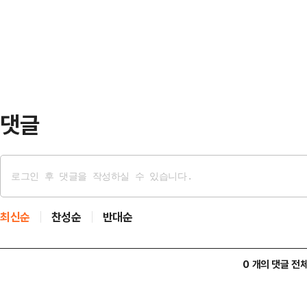
현지 74개 학교 학생 및 시민 등 약
는 인천갑룡초등학교에서 ‘환경보건 
를 심었다.‘인천 희망의 숲’ 조성사업
육은 학생들이 일상…
사 예방 희망나무 심기’ 캠페인에서 
약(UNCCD)에 따라 사막화 및 토
적·…
댓글
최신순
찬성순
반대순
0 개의 댓글 전