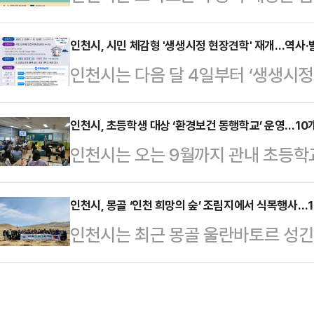
러진 힐링 강좌를 마련한다고 28일 
을 대상으로 진행됐다.유 시장은 이
달누리극장에서 ‘스마트폰과 나, 딱 
인천시, 시민 체감형 '생생시정 현장견학' 재개…역사·
계획과 시운전 현황에 대한 설명을 
인천시는 다음 달 4일부터 ‘생생시정
이 진행된다.이번 강연은 스마트폰이
시장은 우선 만수공공하수처리시설 
밝혔다.이 프로그램은 올해 3월부터 
용이 뇌 발달에 미치는 영향을 알아
과 시공 현황을 점검했다.해당 사업
제한 기간에 따라 잠시 멈췄다가 다
인천시, 초등학생 대상 ‘환경보건 동행학교’ 운영…10개
과도하게 의존하고 있는지를 자각하게
인천시는 오는 9월까지 관내 초등학
견학’은 지난 2012년 조례 제정 이
해 시민들이 스스로 ‘딱 좋은 거리’를
동행학교’를 운영한다고 27일 밝혔
온 인천시 대표 체험 프로그램이다.주
핵심 목적이다…
강화를 위한 교육 프로그램이다.시가
인천시, 몽골 ‘인천 희망의 숲’ 조림지에서 식목행사…
설 등을 방문해 시정에 대한 이해를 
인천시는 최근 몽골 울란바토르 성긴하
육센터와 협력해 환경유해인자에 대한
권역, 40개 견학대상지를 47개로 
지에서 ‘2025년 인천 희망의 숲 
예방하기 위해 추진한다.올해는 관내 초
식목행사에는 자원봉사단을 비롯해 
여 명의 3학년부터 6학년 학생들을