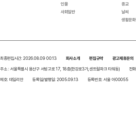
인물
종교
사회일반
날씨
생활문화
최종편집시간: 2026.08.09 00:13
회사소개
편집규약
광고제휴문의
주소 : 서울특별시 용산구 서빙고로 17, 18층(한강로3가,센트럴파크 타워동)
전화 
제호: 데일리안
등록일/발행일: 2005.09.13
등록번호: 서울 아00055