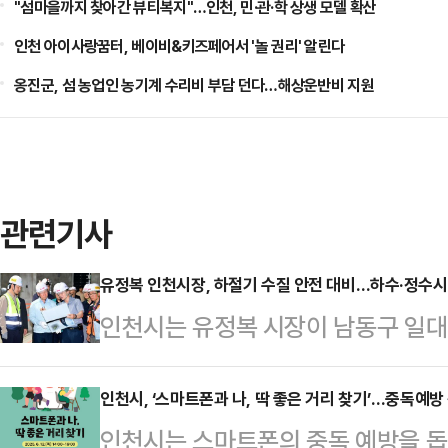
"섬마을까지 찾아간 뷰티복지"…인천, 민·관·학 상생 모델 확산
인천 아이사랑꿈터, 베이비&키즈페어서 '놀 권리' 알린다
옹진군, 섬 농업인 농기계 수리비 부담 던다…해상운반비 지원
관련기사
유정복 인천시장, 하절기 수질 안전 대비…하수·정수시
인천시는 유정복 시장이 남동구 일대
방문, 하절기 수질안전 확보와 안정
상황을 점검했다고 28일 밝혔다.이
인천시, ‘스마트폰과 나, 딱 좋은 거리 찾기’…중독예방
인천시는 스마트폰의 중독 예방을 돕
설 민간투자사업 현장을 비롯해 수