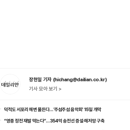
장현일 기자 (hichang@dailian.co.kr)
기사 모아 보기 >
덕적도 서포리 해변 물든다…'주섬주섬 음악회' 15일 개막
“영종 정전 재발 막는다”…354억 송전선 증설·해저망 구축