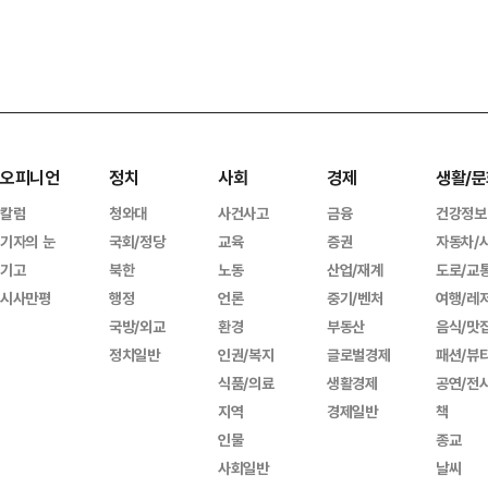
오피니언
정치
사회
경제
생활/문
칼럼
청와대
사건사고
금융
건강정보
기자의 눈
국회/정당
교육
증권
자동차/
기고
북한
노동
산업/재계
도로/교
시사만평
행정
언론
중기/벤처
여행/레
국방/외교
환경
부동산
음식/맛
정치일반
인권/복지
글로벌경제
패션/뷰
식품/의료
생활경제
공연/전
지역
경제일반
책
인물
종교
사회일반
날씨