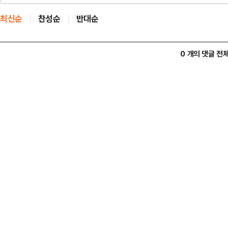
최신순
찬성순
반대순
0 개의 댓글 전