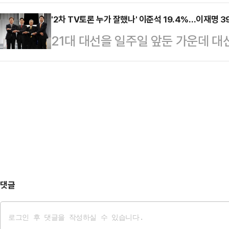
개혁신당 후보의 '단일화'를 가정하
석하지 못했지만, 합의문은 3자 합의
이…
대결을 벌일 시, 이재명 후보와 김문
'2차 TV토론 누가 잘했나' 이준석 19.4%…이재명 3
의도 새미래민주당 중앙당사에서 협약
21대 대선을 일주일 앞둔 가운데 대선
이게 되는 것으로 나타났다.데일리
이 '시대정신'임을 강조하며 이같이 
한 후보'가 누군지 묻는 설문에 이준
에 의뢰해 지난 26일부터 27일까지 
보와 이낙연 새민주당 상임고…
냈다. 이재명 더불어민주당 후보라는 
와 이준석이 김문수로 단일화할 경우
라는 응답은 33.9%였다.데일리
까'라는 질문에 응답자의 44.1%가 
의뢰해 지난 26일부터 27일까지 무선
화) 후보를 꼽…
시된 대선 후보 2차 TV토론에 대해
냐'고 질문한 결과, 응답자의 39.
다…
댓글