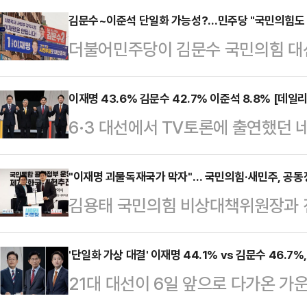
김문수~이준석 단일화 가능성?…민주당 "국민의힘도 
더불어민주당이 김문수 국민의힘 대
단일화 가능성을 낮게 전망했다.조
변인은 28일 오전 서울 영등포구 
이재명 43.6% 김문수 42.7% 이준석 8.8% [데일
6·3 대선에서 TV토론에 출연했던 
결집 가능성에 대한 질문에 "보수 
문한 결과, 이재명 더불어민주당 후보
민의힘도 선을 그었다 봐야 하는 것 
42.7%를 기록했다. 두 후보 간 격차
"이재명 괴물독재국가 막자"… 국민의힘·새민주, 공동
던 국민의힘이 이제는 이준석 후보에
김용태 국민의힘 비상대책위원장과 
다.'호텔경제학' '커피 원가 120원'
라고 바라봤다.이어 "6개월간 지속
공동정부 운영과 제7공화국 개헌추진
논란과 김문수 후보의 뒷심이 맞물려
끝장낼 것인가와 지난 3년간 망…
어민주당 후보 당선에 따른 '괴물독
'단일화 가상 대결' 이재명 44.1% vs 김문수 46.7%
다만 이번 설문에서는 국민의힘을 지
21대 대선이 6일 앞으로 다가온 가
확고히 했다. 김문수 국민의힘 대선
보수 과표집 현상이 발생했을 가능성