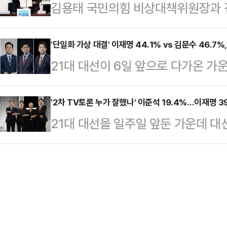
김용태 국민의힘 비상대책위원장과 
다.'호텔경제학' '커피 원가 120원'
라고 바라봤다.이어 "6개월간 지속
공동정부 운영과 제7공화국 개헌추진
논란과 김문수 후보의 뒷심이 맞물려
끝장낼 것인가와 지난 3년간 망…
어민주당 후보 당선에 따른 '괴물독
'단일화 가상 대결' 이재명 44.1% vs 김문수 46.7%
다만 이번 설문에서는 국민의힘을 지
21대 대선이 6일 앞으로 다가온 가
확고히 했다. 김문수 국민의힘 대선
보수 과표집 현상이 발생했을 가능성
개혁신당 후보의 '단일화'를 가정하
석하지 못했지만, 합의문은 3자 합의
이…
대결을 벌일 시, 이재명 후보와 김문
'2차 TV토론 누가 잘했나' 이준석 19.4%…이재명 3
의도 새미래민주당 중앙당사에서 협약
21대 대선을 일주일 앞둔 가운데 대선
이게 되는 것으로 나타났다.데일리
이 '시대정신'임을 강조하며 이같이 
한 후보'가 누군지 묻는 설문에 이준
에 의뢰해 지난 26일부터 27일까지 
보와 이낙연 새민주당 상임고…
냈다. 이재명 더불어민주당 후보라는 
와 이준석이 김문수로 단일화할 경우
라는 응답은 33.9%였다.데일리
까'라는 질문에 응답자의 44.1%가 
의뢰해 지난 26일부터 27일까지 무선
화) 후보를 꼽…
시된 대선 후보 2차 TV토론에 대해