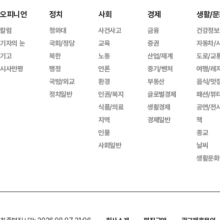
오피니언
정치
사회
경제
생활/문
칼럼
청와대
사건사고
금융
건강정보
기자의 눈
국회/정당
교육
증권
자동차/
기고
북한
노동
산업/재계
도로/교
시사만평
행정
언론
중기/벤처
여행/레
국방/외교
환경
부동산
음식/맛
정치일반
인권/복지
글로벌경제
패션/뷰
식품/의료
생활경제
공연/전
지역
경제일반
책
인물
종교
사회일반
날씨
생활문화