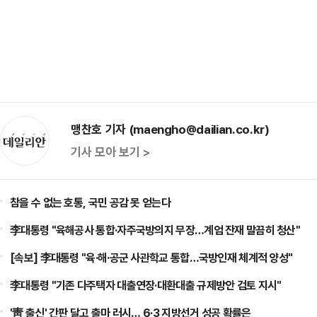
맹찬호 기자 (maengho@dailian.co.kr)
기사 모아 보기 >
참을 수 없는 호통, 국민 공감 못 얻는다
李대통령 "육해공사 통합·자주국방의지 무장…계엄 잔재 말끔히 청산"
[속보] 李대통령 "육·해·공군 사관학교 통합…국방인재 체계적 양성"
李대통령 "기존 다주택자 대출연장·대환대출 규제방안 검토 지시"
'靑 출신' 간판 달고 출마 러시… 6·3 지방선거 성공 확률은