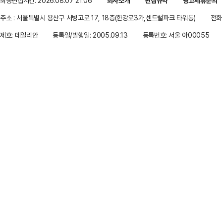
최종편집시간: 2026.08.07 21:06
회사소개
편집규약
광고제휴문의
주소 : 서울특별시 용산구 서빙고로 17, 18층(한강로3가,센트럴파크 타워동)
전화 
제호: 데일리안
등록일/발행일: 2005.09.13
등록번호: 서울 아00055