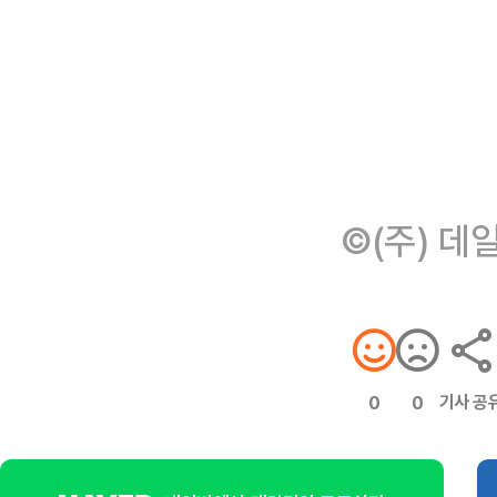
©(주) 데
기사 공
0
0