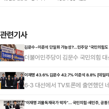
관련기사
김문수~이준석 단일화 가능성?…민주당 "국민의힘도 
더불어민주당이 김문수 국민의힘 대
단일화 가능성을 낮게 전망했다.조
변인은 28일 오전 서울 영등포구 
이재명 43.6% 김문수 42.7% 이준석 8.8% [데일
6·3 대선에서 TV토론에 출연했던 
결집 가능성에 대한 질문에 "보수 
문한 결과, 이재명 더불어민주당 후보
민의힘도 선을 그었다 봐야 하는 것 
42.7%를 기록했다. 두 후보 간 격차
"이재명 괴물독재국가 막자"… 국민의힘·새민주, 공동
던 국민의힘이 이제는 이준석 후보에