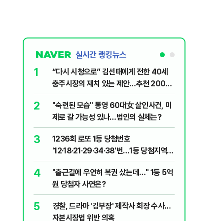
실시간 랭킹뉴스
1
6
“다시 시청으로” 김선태에게 전한 40세
김민석, 
충주시장의 재치 있는 제안…추천 2000
누적 결과
개
2
7
"숙련된 모습" 통영 60대女 살인사건, 미
"정청래,
제로 갈 가능성 있나…범인의 실체는?
말라"…친
격돌
3
8
1236회 로또 1등 당첨번호
최악의 
'12·18·21·29·34·38'번…1등 당첨지역
낮 최고 
어디?
4
9
"출근길에 우연히 복권 샀는데…" 1등 5억
‘탄약 고
원 당첨자 사연은?
색출하라
5
10
경찰, 드라마 '김부장' 제작사 회장 수사…
장애인 밀
자본시장법 위반 의혹
심도 실형