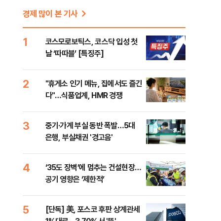
경제 많이 본 기사
1
코스모로보틱스, 코스닥 입성 첫
날 ‘따따블’ [특징주]
2
"휴게소 인기 메뉴, 집에서도 즐긴
다"…식품업계, HMR 경쟁
3
중기·가계 부실 동반 폭발…5대
은행, 부실채권 '경고음'
4
‘35도 장벽’에 멈추는 건설현장…
공기 영향은 ‘제한적’
5
[단독] 美, 포스코 후판 상계관세