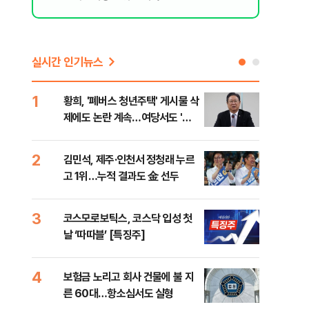
실시간 인기뉴스
1
6
황희, '폐버스 청년주택' 게시물 삭
李,
제에도 논란 계속…여당서도 '내
국민
해
로남불' 비판
李 
2
7
김민석, 제주·인천서 정청래 누르
정청
고 1위…누적 결과도 金 선두
판"
민석
3
8
코스모로보틱스, 코스닥 입성 첫
[속
날 ‘따따블’ [특징주]
선거
리
4
9
보험금 노리고 회사 건물에 불 지
"정
른 60대…항소심서도 실형
도 