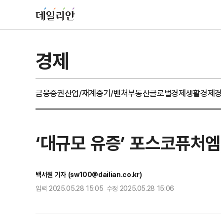
경제
금융
증권
산업/재계
중기/벤처
부동산
글로벌경제
생활경제
‘대규모 유증’ 포스코퓨처엠
백서원 기자 (sw100@dailian.co.kr)
입력 2025.05.28 15:05 수정 2025.05.28 15:06