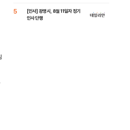
원 
5
10
[인사] 광명시, 8월 11일자 정기
[단
원
인사 단행
1%
임
극