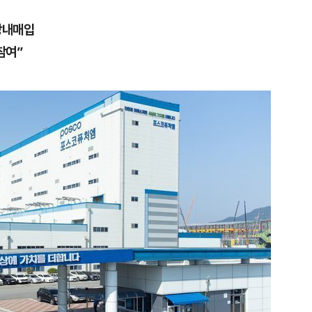
장내매입
참여”