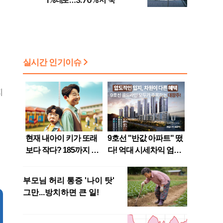
1%대로…3.70%서 '뚝'
지