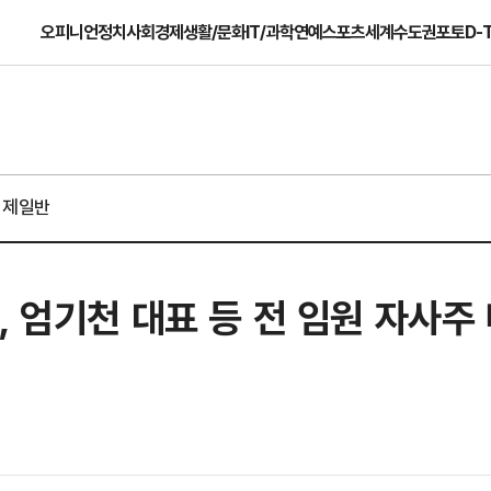
오피니언
정치
사회
경제
생활/문화
IT/과학
연예
스포츠
세계
수도권
포토
D-
경제일반
, 엄기천 대표 등 전 임원 자사주