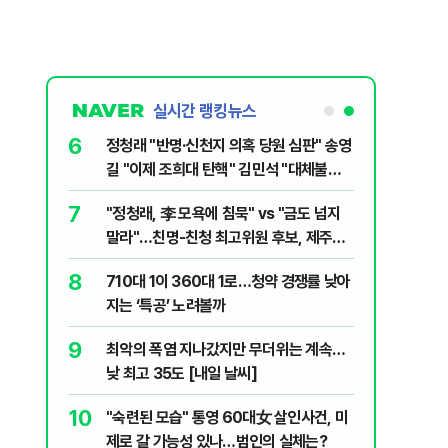
실시간 랭킹뉴스
6
전한 40세
정청래 "반명·신천지 의혹 당원 심판" 송영
천 2000
길 "이제 조희대 탄핵" 김민석 "대체불가
민주당"
7
"정청래, 李 모욕에 침묵" vs "금도 넘지
1등 당첨지역
말라"…친명-친청 최고위원 후보, 제주서
격돌
8
" 1등 5억
710대 1이 360대 1로…청약 경쟁률 낮아
지는 ‘특공’ 노려볼까
9
 회장 수사…
최악의 폭염 지나갔지만 무더위는 계속…
낮 최고 35도 [내일 날씨]
10
르고 1위…
"숙련된 모습" 통영 60대女 살인사건, 미
제로 갈 가능성 있나…범인의 실체는?