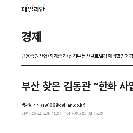
경제
금융
증권
산업/재계
중기/벤처
부동산
글로벌경제
생활경제
부산 찾은 김동관 “한화 사
백서원 기자 (sw100@dailian.co.kr)
입력 2025.05.28 15:21 수정 2025.05.28 15:22