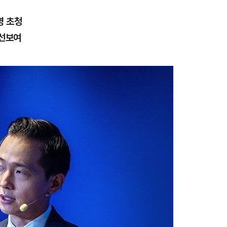
명 초청
 선보여
1
“다시 시청으로” 김선태에게 
충주시장의 재치 있는 제안…추
개
2
1236회 로또 1등 당첨번호
'12·18·21·29·34·38'번…
어디?
3
"출근길에 우연히 복권 샀는데…
원 당첨자 사연은?
4
경찰, 드라마 '김부장' 제작사
자본시장법 위반 의혹
5
김민석, 제주·인천서 정청래 누
누적 결과도 金 선두