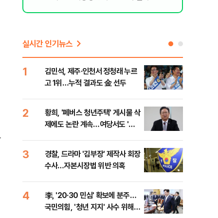
실시간 인기뉴스
1
6
김민석, 제주·인천서 정청래 누르
폐기
고 1위…누적 결과도 金 선두
60
2
7
황희, '폐버스 청년주택' 게시물 삭
[속
제에도 논란 계속…여당서도 '내
선거
로남불' 비판
리
자
3
8
경찰, 드라마 '김부장' 제작사 회장
[인
수사…자본시장법 위반 의혹
인사
4
9
李, '20·30 민심' 확보에 분주…
정청
국민의힘, '청년 지지' 사수 위해
판"