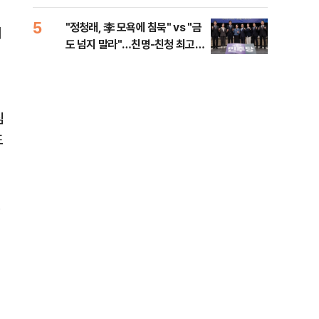
李 견제 사활
민석
5
10
"정청래, 李 모욕에 침묵" vs "금
고수
서
도 넘지 말라"…친명-친청 최고위
27
원 후보, 제주서 격돌
심
또
벌