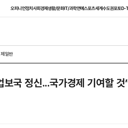
오피니언
정치
사회
경제
생활/문화
IT/과학
연예
스포츠
세계
수도권
포토
D-
경제일반
업보국 정신...국가경제 기여할 것