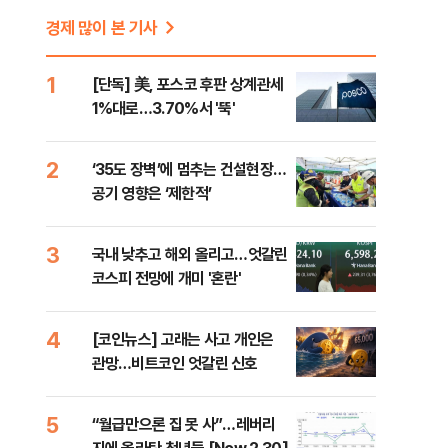
경제 많이 본 기사
1
[단독] 美, 포스코 후판 상계관세
1%대로…3.70%서 '뚝'
2
‘35도 장벽’에 멈추는 건설현장…
공기 영향은 ‘제한적’
3
국내 낮추고 해외 올리고…엇갈린
코스피 전망에 개미 '혼란'
4
[코인뉴스] 고래는 사고 개인은
관망…비트코인 엇갈린 신호
5
“월급만으론 집 못 사”…레버리