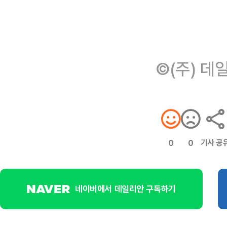
©(주) 데
기사 공
0
0
네이버에서 데일리안 구독하기