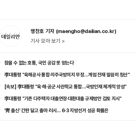
맹찬호 기자 (maengho@dailian.co.kr)
기사 모아 보기 >
참을 수 없는 호통, 국민 공감 못 얻는다
李대통령 "육해공사 통합·자주국방의지 무장…계엄 잔재 말끔히 청산"
[속보] 李대통령 "육·해·공군 사관학교 통합…국방인재 체계적 양성"
李대통령 "기존 다주택자 대출연장·대환대출 규제방안 검토 지시"
'靑 출신' 간판 달고 출마 러시… 6·3 지방선거 성공 확률은