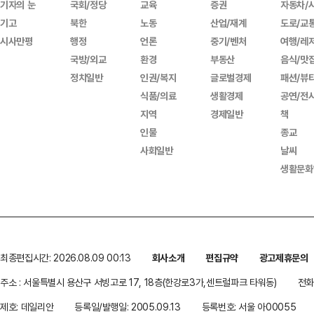
기자의 눈
국회/정당
교육
증권
자동차/
기고
북한
노동
산업/재계
도로/교
시사만평
행정
언론
중기/벤처
여행/레
국방/외교
환경
부동산
음식/맛
정치일반
인권/복지
글로벌경제
패션/뷰
식품/의료
생활경제
공연/전
지역
경제일반
책
인물
종교
사회일반
날씨
생활문화
최종편집시간: 2026.08.09 00:13
회사소개
편집규약
광고제휴문의
주소 : 서울특별시 용산구 서빙고로 17, 18층(한강로3가,센트럴파크 타워동)
전화 
제호: 데일리안
등록일/발행일: 2005.09.13
등록번호: 서울 아00055