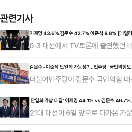
관련기사
이재명 43.6% 김문수 42.7% 이준석 8.8% [데일
6·3 대선에서 TV토론에 출연했던 
문한 결과, 이재명 더불어민주당 후보
42.7%를 기록했다. 두 후보 간 격차
김문수~이준석 단일화 가능성?…민주당 "국민의힘도 
더불어민주당이 김문수 국민의힘 대
다.'호텔경제학' '커피 원가 120원'
단일화 가능성을 낮게 전망했다.조
논란과 김문수 후보의 뒷심이 맞물려
변인은 28일 오전 서울 영등포구 
'단일화 가상 대결' 이재명 44.1% vs 김문수 46.7%
다만 이번 설문에서는 국민의힘을 지
21대 대선이 6일 앞으로 다가온 가
결집 가능성에 대한 질문에 "보수 
보수 과표집 현상이 발생했을 가능성
개혁신당 후보의 '단일화'를 가정하
민의힘도 선을 그었다 봐야 하는 것 
이…