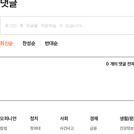
댓글
최신순
찬성순
반대순
0 개의 댓글 전
오피니언
정치
사회
경제
생활/문
칼럼
청와대
사건사고
금융
건강정보