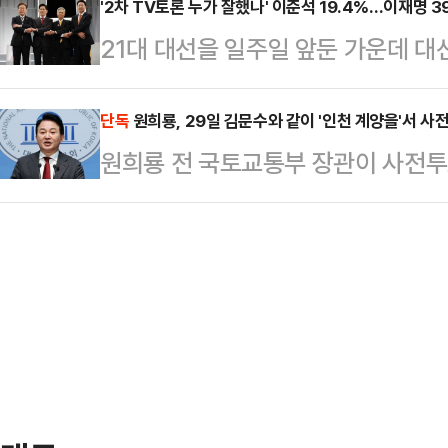
대결을 벌일 시, 이재명 후보와 김문
'2차 TV토론 누가 잘했나' 이준석 19.4%…이재명 3
던 국민의힘이 이제는 이준석 후보에
21대 대선을 일주일 앞둔 가운데 대선
이게 되는 것으로 나타났다.데일리
라고 바라봤다.이어 "6개월간 지속
한 후보'가 누군지 묻는 설문에 이준
에 의뢰해 지난 26일부터 27일까지 
끝장낼 것인가와 지난 3년간 망…
냈다. 이재명 더불어민주당 후보라는 
단독
원희룡, 29일 김문수와 같이 '인천 계양을'서 사
와 이준석이 김문수로 단일화할 경우
원희룡 전 국토교통부 장관이 사전투
라는 응답은 33.9%였다.데일리
까'라는 질문에 응답자의 44.1%가 
후보와 함께 인천 계양을에서 사전투
의뢰해 지난 26일부터 27일까지 무선
화) 후보를 꼽…
당협위원장을 맡고 있는 지역이면서,
시된 대선 후보 2차 TV토론에 대해
의 지역구다.28일 데일리안 취재에 
냐'고 질문한 결과, 응답자의 39.
해 이날 오전 인천 계양을 지역을 
다…
전 장관은 국민의힘의 인천 계양을 
지원 유세를 이어가고 있었다.앞서 국
양에서 사전투표를 …