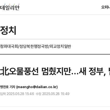
오피
정치
청와대
국회/정당
북한
행정
국방/외교
정치일반
北오물풍선 멈췄지만…새 정부,
맹찬호 기자 (maengho@dailian.co.kr)
입력 2025.05.28 15:46 수정 2025.05.28 15:49