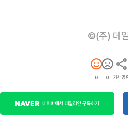
©(주) 데
기사 공
0
0
네이버에서 데일리안 구독하기