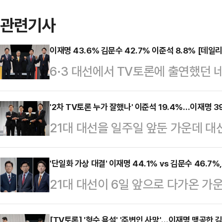
관련기사
이재명 43.6% 김문수 42.7% 이준석 8.8% [데일
6·3 대선에서 TV토론에 출연했던 
문한 결과, 이재명 더불어민주당 후보
42.7%를 기록했다. 두 후보 간 격차
'2차 TV토론 누가 잘했나' 이준석 19.4%…이재명 3
21대 대선을 일주일 앞둔 가운데 대선
다.'호텔경제학' '커피 원가 120원'
한 후보'가 누군지 묻는 설문에 이준
논란과 김문수 후보의 뒷심이 맞물려
냈다. 이재명 더불어민주당 후보라는 
'단일화 가상 대결' 이재명 44.1% vs 김문수 46.7%
다만 이번 설문에서는 국민의힘을 지
21대 대선이 6일 앞으로 다가온 가
라는 응답은 33.9%였다.데일리
보수 과표집 현상이 발생했을 가능성
개혁신당 후보의 '단일화'를 가정하
의뢰해 지난 26일부터 27일까지 무선
이…
[TV토론] '형수 욕설' '주변인 사망'…이재명 맹공한