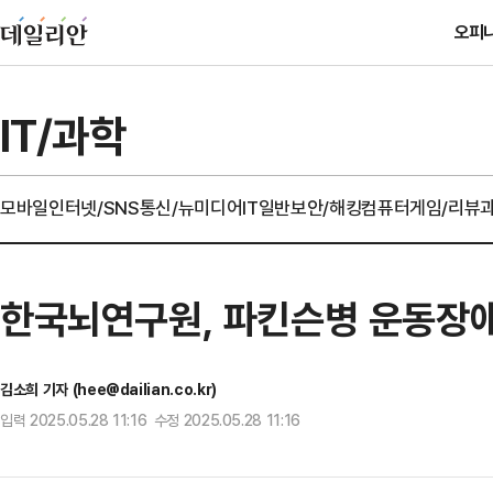
오피
IT/과학
모바일
인터넷/SNS
통신/뉴미디어
IT일반
보안/해킹
컴퓨터
게임/리뷰
한국뇌연구원, 파킨슨병 운동장애
김소희 기자 (hee@dailian.co.kr)
입력 2025.05.28 11:16 수정 2025.05.28 11:16