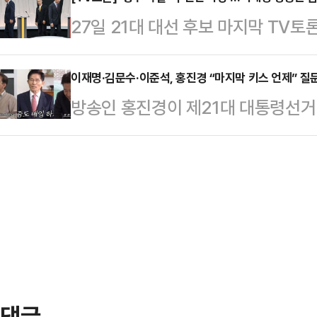
대결을 벌일 시, 이재명 후보와 김문
시된 대선 후보 2차 TV토론에 대해
27일 21대 대선 후보 마지막 TV
이게 되는 것으로 나타났다.데일리
냐'고 질문한 결과, 응답자의 39.
석 개혁신당 대선 후보가 이재명 더불
에 의뢰해 지난 26일부터 27일까지 
다…
'사법리스크'를 부각해 맹공을 퍼부었
이재명·김문수·이준석, 홍진경 “마지막 키스 언제” 질
와 이준석이 김문수로 단일화할 경우
방송인 홍진경이 제21대 대통령선거
욕설' 등을 언급하며 사과를 요구했고
까'라는 질문에 응답자의 44.1%가 
(국민의힘), 이준석(개혁신당) 후보
러 명 사망한 것을 지적하기도 했다.
화) 후보를 꼽…
튜브 채널에 세 후보와 인터뷰한 영
해 "증거가 없다" "검찰이 무리하게
분들이 너무나 짧은 시간 동안 판단
노동당 대선 후보는 "또다시 진흙탕 
며 “그래서 정책, 생각이 어떠신가
아니라 …
한다”며 인터뷰 취지를 밝혔다.홍진
키스는?”이라고 물었다.이에 이재명
웃었고, 김문수 후보…
댓글