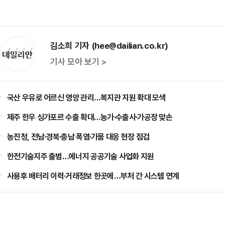
김소희 기자 (hee@dailian.co.kr)
기사 모아 보기 >
국산 우유로 어르신 영양 관리…복지관 지원 확대 모색
제주 한우 싱가포르 수출 확대…농가·수출사·가공장 맞손
농진청, 전남·경북·충남 폭염·가뭄 대응 현장 점검
한전기술지주 출범…에너지 공공기술 사업화 지원
사용후 배터리 이력·거래정보 한곳에…부처 간 시스템 연계