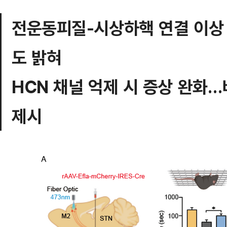
전운동피질-시상하핵 연결 이상 
도 밝혀
HCN 채널 억제 시 증상 완화
제시