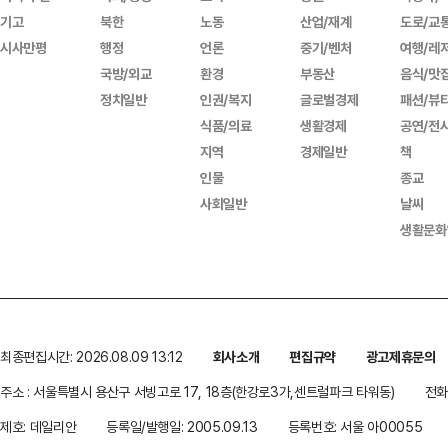
기고
북한
노동
산업/재계
도로/교
시사만평
행정
언론
중기/벤처
여행/레
국방/외교
환경
부동산
음식/맛
정치일반
인권/복지
글로벌경제
패션/뷰
식품/의료
생활경제
공연/전
지역
경제일반
책
인물
종교
사회일반
날씨
생활문화
최종편집시간: 2026.08.09 13:12
회사소개
편집규약
광고제휴문의
주소 : 서울특별시 용산구 서빙고로 17, 18층(한강로3가,센트럴파크 타워동)
전화 
제호: 데일리안
등록일/발행일: 2005.09.13
등록번호: 서울 아00055