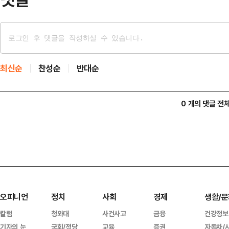
최신순
찬성순
반대순
0 개의 댓글 전
오피니언
정치
사회
경제
생활/문
칼럼
청와대
사건사고
금융
건강정보
기자의 눈
국회/정당
교육
증권
자동차/