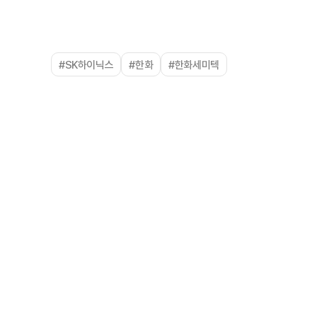
#SK하이닉스
#한화
#한화세미텍