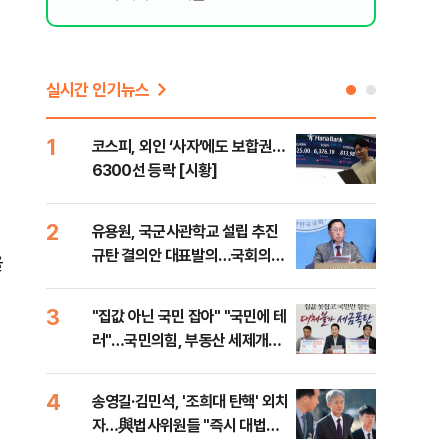
실시간 인기뉴스
1
6
코스피, 외인 ‘사자’에도 보합권…
靑,
6300선 등락 [시황]
점식
고'"
2
7
유용원, 국군사관학교 설립 추진
與김
규탄 결의안 대표발의…국회의원
발언
을
36명 동참
3
8
"집값 아닌 국민 잡아" "국민에 테
"오
러"…국민의힘, 부동산 세제개편
과정
안 맹폭
세제
4
9
송영길·김민석, '조희대 탄핵' 외치
"'
자…與법사위원들 "즉시 대법관
공급