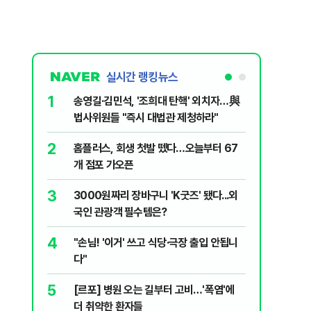
실시간 랭킹뉴스
1
6
송영길·김민석, '조희대 탄핵' 외치자…與
[단독] 
법사위원들 "즉시 대법관 제청하라"
로…3.70
2
7
홈플러스, 회생 첫발 뗐다…오늘부터 67
"집값 아
개 점포 가오픈
민의힘, 
3
8
3000원짜리 장바구니 'K굿즈' 됐다...외
영업정지
국인 관광객 필수템은?
에 5위 
4
9
"손님! '이거' 쓰고 식당·극장 출입 안됩니
"오세훈이
다"
반영"…
5
10
[르포] 병원 오는 길부터 고비…'폭염'에
[코인뉴스
더 취약한 환자들
다…큰 변