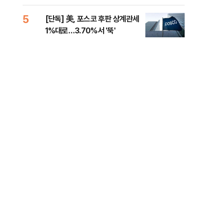
제청하라"
적 
5
10
[단독] 美, 포스코 후판 상계관세
네이
1%대로…3.70%서 '뚝'
외연
출(