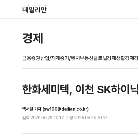
경제
금융
증권
산업/재계
중기/벤처
부동산
글로벌경제
생활경제
한화세미텍, 이천 SK하이닉
백서원 기자 (sw100@dailian.co.kr)
입력 2025.05.28 10:17 수정 2025.05.28 10:17