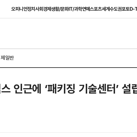
오피니언
정치
사회
경제
생활/문화
IT/과학
연예
스포츠
세계
수도권
포토
D-
경제일반
스 인근에 ‘패키징 기술센터’ 설