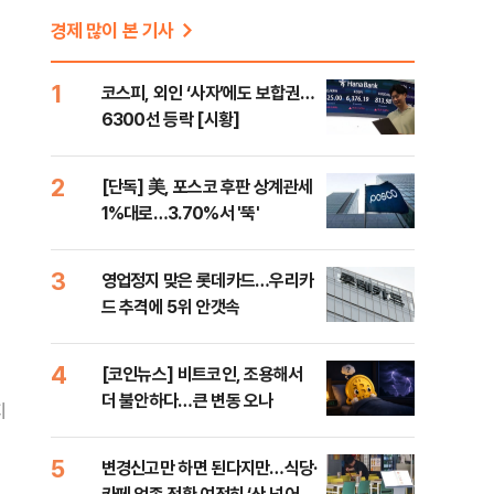
경제 많이 본 기사
1
코스피, 외인 ‘사자’에도 보합권…
6300선 등락 [시황]
2
[단독] 美, 포스코 후판 상계관세
1%대로…3.70%서 '뚝'
3
영업정지 맞은 롯데카드…우리카
드 추격에 5위 안갯속
4
[코인뉴스] 비트코인, 조용해서
더 불안하다…큰 변동 오나
지
5
변경신고만 하면 된다지만…식당·