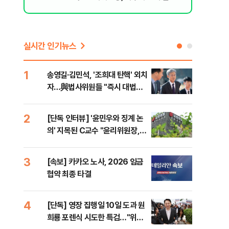
된 행위"
실시간 인기뉴스
1
6
송영길·김민석, '조희대 탄핵' 외치
SK
자…與법사위원들 "즉시 대법관
운다
제청하라"
2
7
[단독 인터뷰] '윤민우와 징계 논
이성
의' 지목된 C교수 "윤리위원장,
심"
외부와 논의 잘못된 행위"
거 
3
8
[속보] 카카오 노사, 2026 임금
코스
협약 최종 타결
선 
4
9
[단독] 영장 집행일 10일 도과 원
[코
희룡 포렌식 시도한 특검…"위법
관망