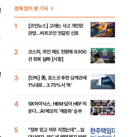
경제 많이 본 기사
넓
1
[코인뉴스] 고래는 사고 개인은
관망…비트코인 엇갈린 신호
과
2
코스피, 외인 매도 전환에 6300
선 회복 실패 [시황]
발
3
[단독] 美, 포스코 후판 상계관세
1%대로…3.70%서 '뚝'
히
4
SK하이닉스, HBM 넘어 HBF 띄
운다…AI 메모리 '계층화' 승부
5
“정부 믿고 의무 지켰는데”…임