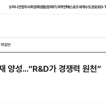
오피니언
정치
사회
경제
생활/문화
IT/과학
연예
스포츠
세계
수도권
포토
D-
경제일반
재 양성...“R&D가 경쟁력 원천”