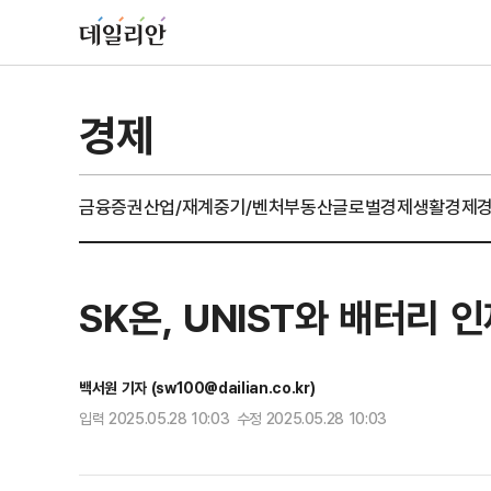
경제
금융
증권
산업/재계
중기/벤처
부동산
글로벌경제
생활경제
SK온, UNIST와 배터리 인
백서원 기자 (sw100@dailian.co.kr)
입력 2025.05.28 10:03 수정 2025.05.28 10:03