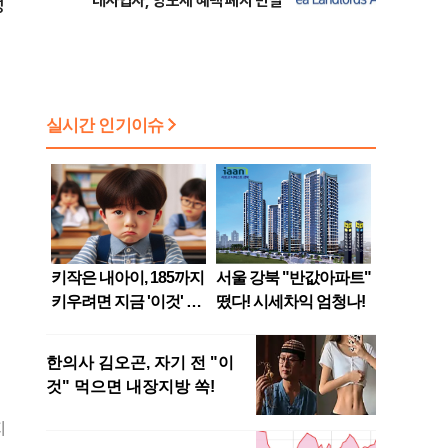
대사업자, 양도세 혜택 폐지 반발
성
지