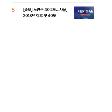
증거 수집" 지적
5
10
[속보] 노원구 40.2도…서울,
유용
2018년 이후 첫 40도
규탄
36