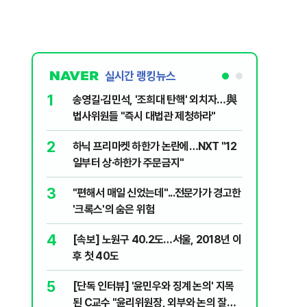
실시간 랭킹뉴스
1
6
송영길·김민석, '조희대 탄핵' 외치자…與
"기아차가
법사위원들 "즉시 대법관 제청하라"
교통사고때
2
7
하닉 프리마켓 하한가 논란에…NXT "12
SK하이닉
일부터 상·하한가 주문금지"
메모리 '
3
8
"편해서 매일 신었는데"...전문가가 경고한
박지원이 
'크록스'의 숨은 위험
함께한 김
4
9
[속보] 노원구 40.2도…서울, 2018년 이
"탕탕탕"
후 첫 40도
용의자 포
5
10
[단독 인터뷰] '윤민우와 징계 논의' 지목
"노원구 4
된 C교수 "윤리위원장, 외부와 논의 잘못
40도 돌