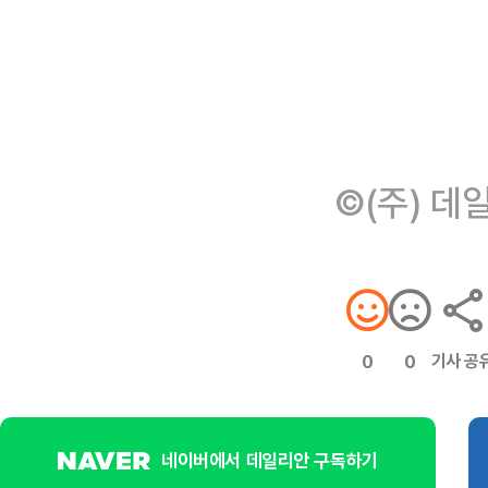
©(주) 데
기사 공
0
0
네이버에서 데일리안 구독하기