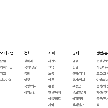
오피니언
정치
사회
경제
생활/문
칼럼
청와대
사건사고
금융
건강정보
기자의 눈
국회/정당
교육
증권
자동차/
기고
북한
노동
산업/재계
도로/교
시사만평
행정
언론
중기/벤처
여행/레
국방/외교
환경
부동산
음식/맛
정치일반
인권/복지
글로벌경제
패션/뷰
식품/의료
생활경제
공연/전
지역
경제일반
책