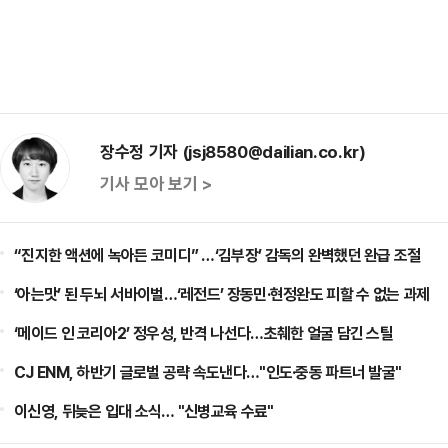
장수정 기자 (jsj8580@dailian.co.kr)
기사 모아 보기 >
“진지한 액션에 녹아든 코미디” …‘김부장’ 감독의 완벽했던 완급 조절
‘아는맛’ 된 두뇌 서바이벌…‘레전드’ 장동민·현정완도 피할 수 없는 과제
‘메이드 인 코리아2’ 정우성, 반격 나선다…초췌한 얼굴 담긴 스틸
CJ ENM, 하반기 글로벌 공략 속도낸다…"인도·중동 파트너 발굴"
이신영, 뒤늦은 입대 소식… "신병교육 수료"