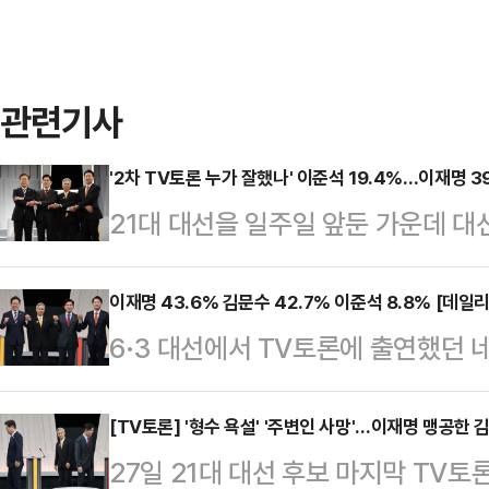
관련기사
'2차 TV토론 누가 잘했나' 이준석 19.4%…이재명 3
21대 대선을 일주일 앞둔 가운데 대선
한 후보'가 누군지 묻는 설문에 이준
냈다. 이재명 더불어민주당 후보라는 
이재명 43.6% 김문수 42.7% 이준석 8.8% [데일
6·3 대선에서 TV토론에 출연했던 
라는 응답은 33.9%였다.데일리
문한 결과, 이재명 더불어민주당 후보
의뢰해 지난 26일부터 27일까지 무선
42.7%를 기록했다. 두 후보 간 격차
[TV토론] '형수 욕설' '주변인 사망'…이재명 맹공한
시된 대선 후보 2차 TV토론에 대해
27일 21대 대선 후보 마지막 TV
다.'호텔경제학' '커피 원가 120원'
냐'고 질문한 결과, 응답자의 39.