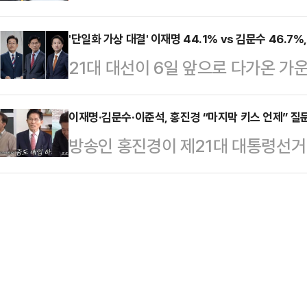
석 개혁신당 대선 후보가 이재명 더불
논란과 김문수 후보의 뒷심이 맞물려
다…
'사법리스크'를 부각해 맹공을 퍼부었
'단일화 가상 대결' 이재명 44.1% vs 김문수 46.7%
다만 이번 설문에서는 국민의힘을 지
21대 대선이 6일 앞으로 다가온 가
욕설' 등을 언급하며 사과를 요구했고
보수 과표집 현상이 발생했을 가능성
개혁신당 후보의 '단일화'를 가정하
러 명 사망한 것을 지적하기도 했다.
이…
대결을 벌일 시, 이재명 후보와 김문
이재명·김문수·이준석, 홍진경 “마지막 키스 언제” 질
해 "증거가 없다" "검찰이 무리하게
방송인 홍진경이 제21대 대통령선거
이게 되는 것으로 나타났다.데일리
노동당 대선 후보는 "또다시 진흙탕 
(국민의힘), 이준석(개혁신당) 후보
에 의뢰해 지난 26일부터 27일까지 
아니라 …
튜브 채널에 세 후보와 인터뷰한 영
와 이준석이 김문수로 단일화할 경우
분들이 너무나 짧은 시간 동안 판단
까'라는 질문에 응답자의 44.1%가 
며 “그래서 정책, 생각이 어떠신가
화) 후보를 꼽…
한다”며 인터뷰 취지를 밝혔다.홍진
키스는?”이라고 물었다.이에 이재명