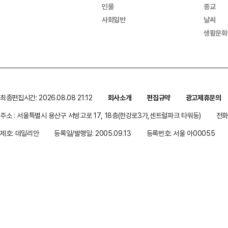
인물
종교
사회일반
날씨
생활문화
최종편집시간: 2026.08.08 21:12
회사소개
편집규약
광고제휴문의
주소 : 서울특별시 용산구 서빙고로 17, 18층(한강로3가,센트럴파크 타워동)
전화 
제호: 데일리안
등록일/발행일: 2005.09.13
등록번호: 서울 아00055