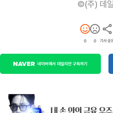
©(주) 데
기사 공
0
0
네이버에서 데일리안 구독하기