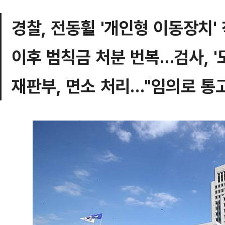
경찰, 전동휠 '개인형 이동장치'
이후 범칙금 처분 번복…검사, '
재판부, 면소 처리…"임의로 통