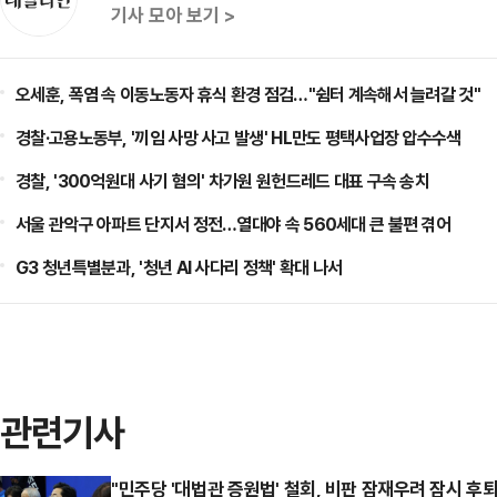
기사 모아 보기 >
오세훈, 폭염 속 이동노동자 휴식 환경 점검…"쉼터 계속해서 늘려갈 것"
경찰·고용노동부, '끼임 사망 사고 발생' HL만도 평택사업장 압수수색
경찰, '300억원대 사기 혐의' 차가원 원헌드레드 대표 구속 송치
서울 관악구 아파트 단지서 정전…열대야 속 560세대 큰 불편 겪어
G3 청년특별분과, '청년 AI 사다리 정책' 확대 나서
관련기사
"민주당 '대법관 증원법' 철회, 비판 잠재우려 잠시 후퇴