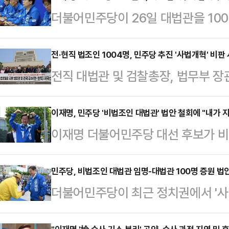
더불어민주당이 26일 대법관을 10
임용을 가능케 하는 '법원조직법 개정
선이 가까워진 만큼 악화된 여론을 
전·현직 법조인 1004명, 민주당 추진 '사법개혁' 비판
전직 대법관 및 검찰총장, 법무부 장
나, 대선 이후 다시 이재명 후보 비
독립은 민주주의의 최후의 보루"라
다고 전망했다. 전문가들은 특히, 
'사법부 개혁 입법'을 비판했다.전·
이재명, 민주당 '비법조인 대법관' 법안 철회에 "내가 
국 '이재명 지키기'를 위한 수단인 
이재명 더불어민주당 대선 후보가 비
법원 청사 앞에서 '헌법과 법치의 파
로 내다봤다.27일 법조계와 정치권
게 하고, 현재 14인 체제의 대법관
시국선언을 통해 이같이 밝혔다. 총
공지를 통해 "선대위…
안'을 당 선대위가 철회키로 결정한 것
민주당, 비법조인 대법관 임명-대법관 100명 증원 법
전 검찰총장, 김경한 전 법무부장관
더불어민주당이 최근 정치권에서 '사법
다"고 밝혔다.다만 민주당은 대법관
"(대법원이) 이재명 민주당 대선 후
원 법안을 철회하기로 했다.민주당 
안은 철회하지 않았다. 추후 이재명 
지로 …