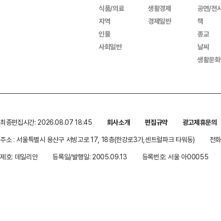
식품/의료
생활경제
공연/전
지역
경제일반
책
인물
종교
사회일반
날씨
생활문화
최종편집시간: 2026.08.07 18:45
회사소개
편집규약
광고제휴문의
주소 : 서울특별시 용산구 서빙고로 17, 18층(한강로3가,센트럴파크 타워동)
전화 
제호: 데일리안
등록일/발행일: 2005.09.13
등록번호: 서울 아00055