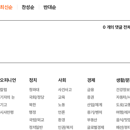
최신순
찬성순
반대순
0 개의 댓글 전
오피니언
정치
사회
경제
생활/문
칼럼
청와대
사건사고
금융
건강정보
기자의 눈
국회/정당
교육
증권
자동차/
기고
북한
노동
산업/재계
도로/교
시사만평
행정
언론
중기/벤처
여행/레
국방/외교
환경
부동산
음식/맛
정치일반
인권/복지
글로벌경제
패션/뷰