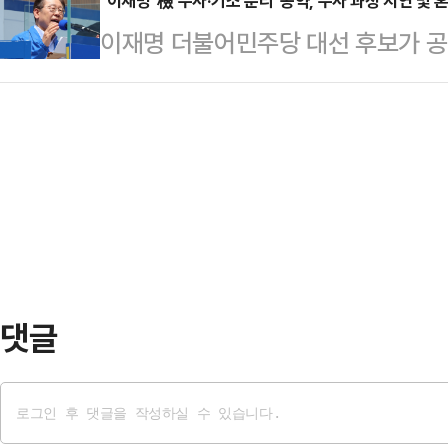
"선대위는 박범계 의원이 제출한 비
"이재명 '檢 수사·기소 분리' 공약, 수사 과정 지연 및 
수도 있을 것이라는 전망이 나온다.
이재명 더불어민주당 대선 후보가 공약
제출한 대법관 100명 확대 법안을
에서 열린 학생 간담회를 마친 후 기
으로 한 검찰개혁을 예고했다. 법조
시했다"고 밝혔다.지난 23일 국회
(권한을) 위임…
효율성이 떨어지거나 검찰의 역할이 약
원은 대법관을 현행 14명에서 30명
원활하지 않게 돼 수사 과정이 지연
관이 될 수 있도록 하는 법원조직법
다. 전문가들은 특히, 정치인 등 특
의원도 지난 8일 대법…
로 경찰 권력의 과도한 비대화를 부를
정치권에 따르면 이 후보는 자신의 
으로 지정, 내란…
댓글