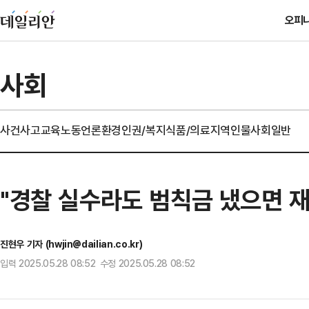
오피
사회
사건사고
교육
노동
언론
환경
인권/복지
식품/의료
지역
인물
사회일반
"경찰 실수라도 범칙금 냈으면 재
진현우 기자 (hwjin@dailian.co.kr)
입력 2025.05.28 08:52 수정 2025.05.28 08:52