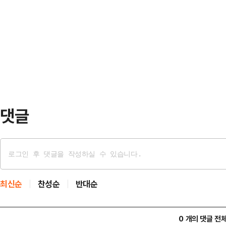
의 토론 성과에 집중하기보다 타 후
라"고 했다.이 후보는 이날 토론 내내
'장외 네거티브전(戰)'을 벌였다.
이번 대선의 의미를 '내란 대 민주공
주관한 정치 분야 3차 대선 후보 TV
히 12·3 비상…
란세력이 다시 복귀할 수 있다. 김
게 복귀할 수 있단 걸 기억해달라"고
티브전이 이어…
댓글
최신순
찬성순
반대순
0 개의 댓글 전