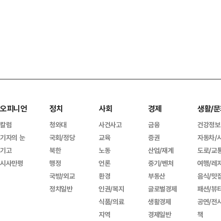
오피니언
정치
사회
경제
생활/문
칼럼
청와대
사건사고
금융
건강정보
기자의 눈
국회/정당
교육
증권
자동차/
기고
북한
노동
산업/재계
도로/교
시사만평
행정
언론
중기/벤처
여행/레
국방/외교
환경
부동산
음식/맛
정치일반
인권/복지
글로벌경제
패션/뷰
식품/의료
생활경제
공연/전
지역
경제일반
책