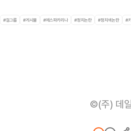
#걸그룹
#게시물
#에스파카리나
#정치논란
#정치색논란
#
©(주) 데