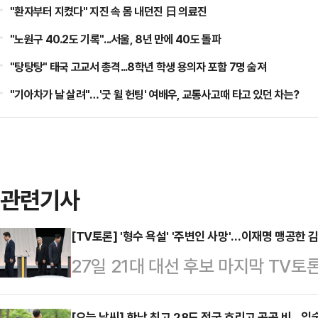
"환자부터 지켰다" 지진 속 몸 내던진 日 의료진
"노원구 40.2도 기록"...서울, 8년 만에 40도 돌파
"탕탕탕" 태국 고교서 총격...8학년 학생 용의자 포함 7명 숨져
"기아차가 날 살려"…'굿 윌 헌팅' 여배우, 교통사고때 타고 있던 차는?
관련기사
[TV토론] '형수 욕설' '주변인 사망'…이재명 맹공한
27일 21대 대선 후보 마지막 TV
석 개혁신당 대선 후보가 이재명 더불
[오늘 날씨] 한낮 최고 28도 전국 흐리고 곳곳 비...