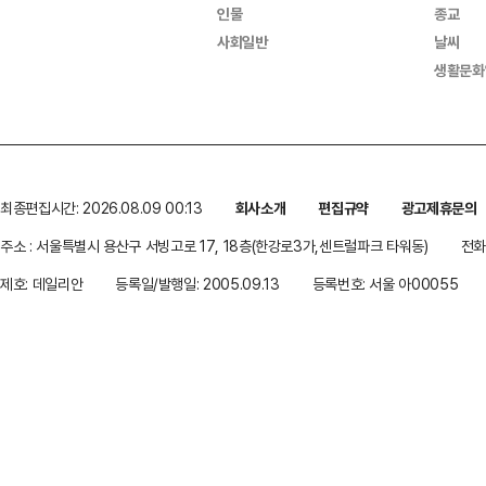
인물
종교
사회일반
날씨
생활문화
최종편집시간: 2026.08.09 00:13
회사소개
편집규약
광고제휴문의
주소 : 서울특별시 용산구 서빙고로 17, 18층(한강로3가,센트럴파크 타워동)
전화 
제호: 데일리안
등록일/발행일: 2005.09.13
등록번호: 서울 아00055