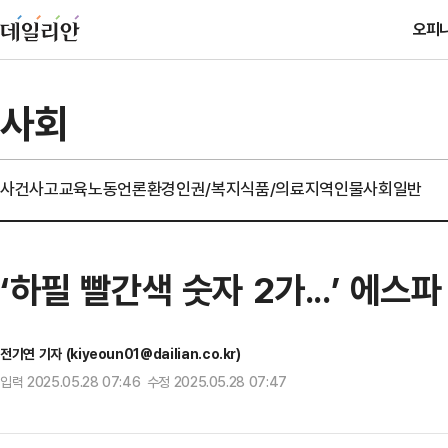
오피
사회
사건사고
교육
노동
언론
환경
인권/복지
식품/의료
지역
인물
사회일반
‘하필 빨간색 숫자 2가...’ 에
전기연 기자 (kiyeoun01@dailian.co.kr)
입력 2025.05.28 07:46 수정 2025.05.28 07:47