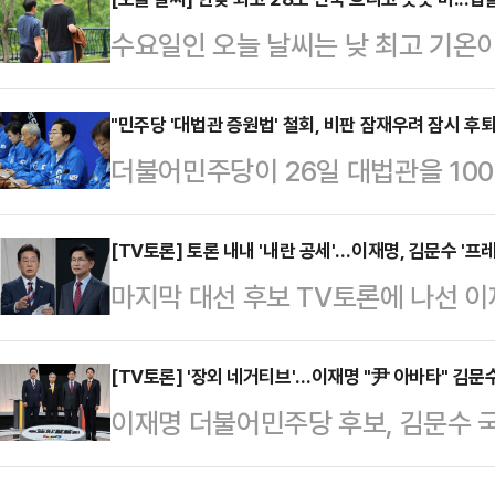
'사법리스크'를 부각해 맹공을 퍼부었
수요일인 오늘 날씨는 낮 최고 기온이
욕설' 등을 언급하며 사과를 요구했고
속되는 가운데 일부 지역에 소나기가
러 명 사망한 것을 지적하기도 했다.
이 수도권과 충남 북부 내륙에 비가 
"민주당 '대법관 증원법' 철회, 비판 잠재우려 잠시 후퇴
해 "증거가 없다" "검찰이 무리하게
더불어민주당이 26일 대법관을 10
심으로는 돌풍, 천둥·번개를 동반한 
노동당 대선 후보는 "또다시 진흙탕 
임용을 가능케 하는 '법원조직법 개정
어지는 곳도 있겠다"라고 예보했다.
아니라 …
선이 가까워진 만큼 악화된 여론을 
[TV토론] 토론 내내 '내란 공세'…이재명, 김문수 '프
5mm 미만, 충남 북부 내륙 5mm
마지막 대선 후보 TV토론에 나선 
나, 대선 이후 다시 이재명 후보 비
내륙과 강원 내륙·산지에 5~30mm,
터 '내란'이란 키워드를 내세워 김문
다고 전망했다. 전문가들은 특히, 
동부…
펼쳤다.이재명 후보는 27일 오후 
[TV토론] '장외 네거티브'…이재명 "尹 아바타" 김문
국 '이재명 지키기'를 위한 수단인 
이재명 더불어민주당 후보, 김문수 
위원회 주관 후보자 토론회 모두발언
로 내다봤다.27일 법조계와 정치권
마지막 TV토론을 마친 뒤에도 장외설
하다"며 "국민 주권을 회복하고 내란
공지를 통해 "선대위…