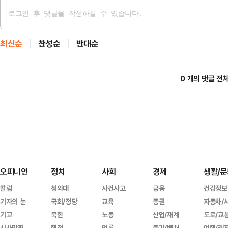
최신순
찬성순
반대순
0 개의 댓글 전
오피니언
정치
사회
경제
생활/문
칼럼
청와대
사건사고
금융
건강정보
기자의 눈
국회/정당
교육
증권
자동차/
기고
북한
노동
산업/재계
도로/교
시사만평
행정
언론
중기/벤처
여행/레