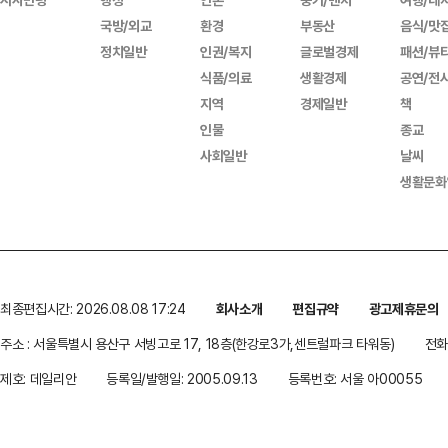
국방/외교
환경
부동산
음식/맛
정치일반
인권/복지
글로벌경제
패션/뷰
식품/의료
생활경제
공연/전
지역
경제일반
책
인물
종교
사회일반
날씨
생활문화
최종편집시간: 2026.08.08 17:24
회사소개
편집규약
광고제휴문의
주소 : 서울특별시 용산구 서빙고로 17, 18층(한강로3가,센트럴파크 타워동)
전화 
제호: 데일리안
등록일/발행일: 2005.09.13
등록번호: 서울 아00055