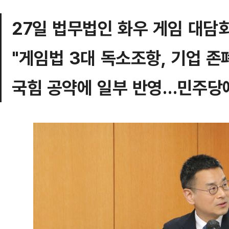
27일 법무법인 화우 게임 대담
"게임법 3대 독소조항, 기업 존
국힘 공약에 일부 반영…민주당