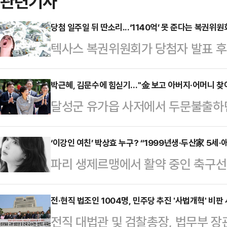
관련기사
당첨 일주일 뒤 딴소리...‘1140억’ 못 준다는 복권위원회
텍사스 복권위원회가 당첨자 발표 후 
첨금 지급을 거부하자 당첨된 여성이
NBC뉴스에 따르면 텍사스주 몽고메리
박근혜, 김문수에 힘싣기…"金 보고 아버지·어머니 찾
달성군 유가읍 사저에서 두문불출하
사스 복권위원회를 상대로 소송을 제
통해 김문수 국민의힘 대선 후보에게
복권 판매점에서 복권을 구매해 주는 
구미에 있는 선친 박정희 전 대통령 
‘이강인 여친’ 박상효 누구? “1999년생·두산家 5세·
텍사스’ 복권을 구매해 택배로 받았다
파리 생제르맹에서 활약 중인 축구
수 여사의 생가를 찾은 박근혜 전 대
매점 ‘위너스 코너’에서 구매한 것
이 쏠리고 있다.1999년생으로 이
의 생가 방문을 지목했다.박근혜 전 
서비스에 대한 별…
7대 회장을 지낸 박용성 명예회장의
전·현직 법조인 1004명, 민주당 추진 '사법개혁' 비판
박정희 전 대통령 생가를 찾은 후 오
전직 대법관 및 검찰총장, 법무부 장
장의 딸로 알려진 재벌 5세다.현재 
방문했다. 그는 각 생가 안에 놓인 박