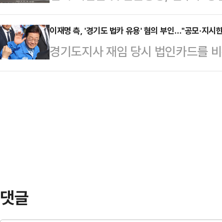
독립은 민주주의의 최후의 보루"라
랑스어에 능통한 것으로 알려졌다.박
헌화한 후 …
'사법부 개혁 입법'을 비판했다.전·
이재명 측, '경기도 법카 유용' 혐의 부인…"공모·지시한
해 이강인이 인스타그램에 올린 글에
경기도지사 재임 당시 법인카드를 비
법원 청사 앞에서 '헌법과 법치의 파
로 거론됐다. 특히 이강인이 가방에
혐의로 재판에 넘겨진 이재명 더불어민
시국선언을 통해 이같이 밝혔다. 총
기도 했다.25일(한국시간) …
에서 "공소사실을 전부 부인한다"고 
전 검찰총장, 김경한 전 법무부장관
수원지법 형사11부(송병훈 부장판사)
"(대법원이) 이재명 민주당 대선 후
지사 비서실장, 배모 전 경기도 별정
지로 …
의 사건 3차 공판준비기일에서 이 후
한 바 없으며 지시하지도 않았다"며
2021년 9월 이…
댓글