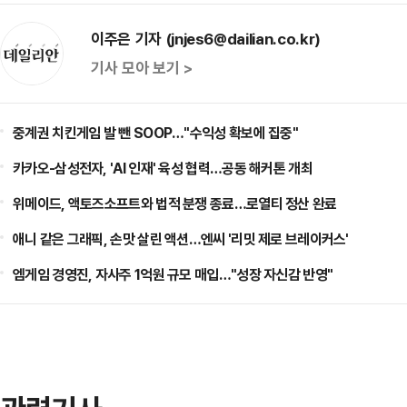
이주은 기자 (jnjes6@dailian.co.kr)
기사 모아 보기 >
중계권 치킨게임 발 뺀 SOOP…"수익성 확보에 집중"
카카오-삼성전자, 'AI 인재' 육성 협력…공동 해커톤 개최
위메이드, 액토즈소프트와 법적 분쟁 종료…로열티 정산 완료
애니 같은 그래픽, 손맛 살린 액션…엔씨 '리밋 제로 브레이커스'
엠게임 경영진, 자사주 1억원 규모 매입…"성장 자신감 반영"