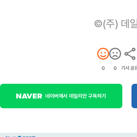
©(주) 데
기사 공
0
0
네이버에서 데일리안 구독하기