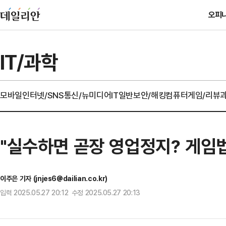
오피
IT/과학
모바일
인터넷/SNS
통신/뉴미디어
IT일반
보안/해킹
컴퓨터
게임/리뷰
"실수하면 곧장 영업정지? 게임
이주은 기자 (jnjes6@dailian.co.kr)
입력 2025.05.27 20:12 수정 2025.05.27 20:13