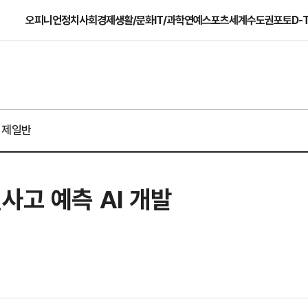
오피니언
정치
사회
경제
생활/문화
IT/과학
연예
스포츠
세계
수도권
포토
D-
경제일반
사고 예측 AI 개발