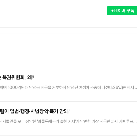
+네이버 구독
다는 복권위원회, 왜?
하며 1000억원대 당첨금 지급을 거부하자 당첨된 여성이 소송에 나섰다.26일(현지시간
사는 A씨는 지난 19일 텍사스 복권위원회를 상대로 소송을 제기했다.A씨는 지난 2월 고
 서비스인 ‘잭포켓’을 통해 ‘로또 텍사스’ 복권을 구매해 택배로 받았다. 이 복권은 오스
 것으로 알려졌다.텍사스주에서는 복권 대행 서비스에 대한 별…
사람이 입법·행정·사법장악 폭거 안돼"
·사법권을 모두 장악한 '괴물독재국가 출현 저지'가 당면한 가장 시급한 과제이며 투표의
 상황에서 이 고문은 김문수 국민의힘 대선 후보와의 연대를 선언하며 "무엇보다도 당장 눈
한 후보"라고 밝혔다.이낙연 상임고문은 27일 오전 11시 여의도 중앙당사에서 긴급 기