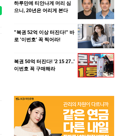
)
틴
자