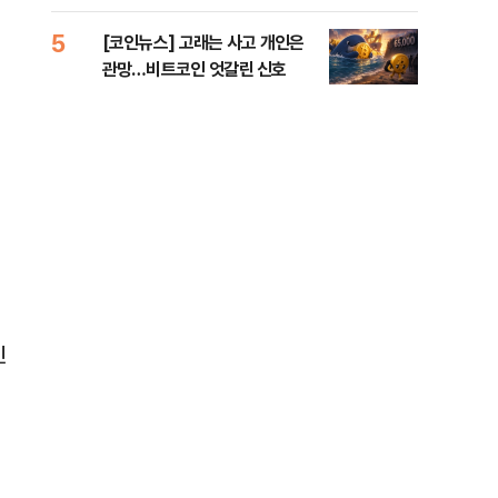
오른 도심!
5
10
[코인뉴스] 고래는 사고 개인은
“우
관망…비트코인 엇갈린 신호
러…
민