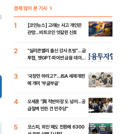
경제 많이 본 기사
지
1
[코인뉴스] 고래는 사고 개인은
관망…비트코인 엇갈린 신호
2
"실리콘밸리 출신 강사 초빙"…금
투협, 챗GPT·파이썬 금융 데이터
분석 과정 개설
3
'국장만 하라고?'…ISA 세제개편
에 개미 '부글부글'
4
오세훈 "與 적반하장 도 넘어…공
급절벽 만든 건 민주당"
5
코스피, 외인 매도 전환에 6300