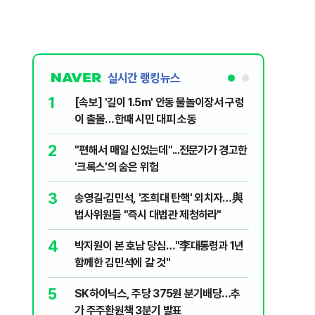
실시간 랭킹뉴스
1
6
[속보] '길이 1.5m' 안동 물놀이장서 구렁
'국장만 
이 출몰…한때 시민 대피 소동
'부글부글
2
7
"편해서 매일 신었는데"...전문가가 경고한
“우크라
'크록스'의 숨은 위험
유 3만t
3
8
송영길·김민석, '조희대 탄핵' 외치자…與
정청래 "
법사위원들 "즉시 대법관 제청하라"
민석 "자
4
9
박지원이 본 호남 당심…"李대통령과 1년
이란, 美
함께한 김민석에 갈 것"
즈 통행금
5
10
SK하이닉스, 주당 375원 분기배당…추
[데일리 
가 주주환원책 3분기 발표
민...홈