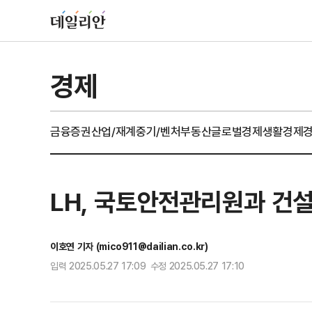
경제
금융
증권
산업/재계
중기/벤처
부동산
글로벌경제
생활경제
LH, 국토안전관리원과 건설
이호연 기자 (mico911@dailian.co.kr)
입력 2025.05.27 17:09 수정 2025.05.27 17:10