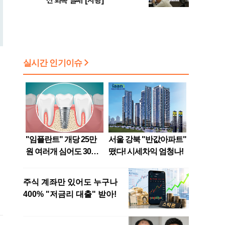
선 회복 실패 [시황]