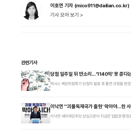
이호연 기자 (mico911@dailian.co.kr)
기사 모아 보기 >
관련기사
당첨 일주일 뒤 딴소리...‘1140억’ 못 준
텍사스 복권위원회가 당첨자 발표 후 돌연 규정을 변경
미국 NBC뉴스에 따르면 텍사스주 몽고메리 카운티에 
객을 대신해 복권 판매점에서 복권을 구매해 주는 제3자
에 있는 공인 복권 판매점 ‘위너스 코너’에서 구매한
이낙연 "'괴물독재국가 출현' 막아야…한 
이낙연 새미래민주당 상임고문이 지금은 입법권·행정권
기준이라고 천명했다. 21대 대선을 불과 일주일 앞둔
앞에 닥친 괴물독재 국가 출현을 막는데 그가 가장 적합