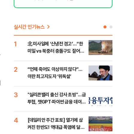
실시간 인기뉴스
1
6
北 미사일에 ‘신냉전 경고’…“한
[인
미일 vs 북중러 충돌구도 짙어진
인사
발
다”
2
7
“언제 죽어도 이상하지 않다”…
이란
이란 최고지도자 ‘위독설’
호르
위
3
8
"실리콘밸리 출신 강사 초빙"…금
美 
투협, 챗GPT·파이썬 금융 데이터
일자
분석 과정 개설
4
9
[데일리안 주간 포토] 열기에 삼
'국
켜진 한반도! 역대급 폭염에 달아
에 