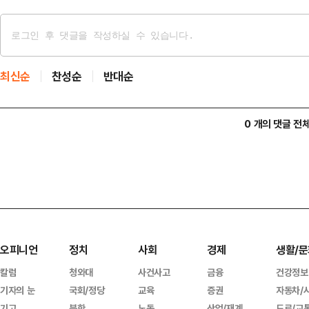
최신순
찬성순
반대순
0 개의 댓글 전
오피니언
정치
사회
경제
생활/문
칼럼
청와대
사건사고
금융
건강정보
기자의 눈
국회/정당
교육
증권
자동차/
기고
북한
노동
산업/재계
도로/교