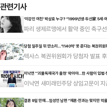
관련기사
‘이강인 여친’ 박상효 누구? “1999년생·두산家 5세·
파리 생제르맹에서 활약 중인 축구
이 쏠리고 있다.1999년생으로 이
7대 회장을 지낸 박용성 명예회장의
당첨 일주일 뒤 딴소리...‘1140억’ 못 준다는 복권위원회
텍사스 복권위원회가 당첨자 발표 후 
장의 딸로 알려진 재벌 5세다.현재 
첨금 지급을 거부하자 당첨된 여성이
랑스어에 능통한 것으로 알려졌다.박
NBC뉴스에 따르면 텍사스주 몽고메리
이낙연 "'괴물독재국가 출현' 막아야…한 사람이 입법·
해 이강인이 인스타그램에 올린 글에
이낙연 새미래민주당 상임고문이 지
사스 복권위원회를 상대로 소송을 제
로 거론됐다. 특히 이강인이 가방에
한 '괴물독재국가 출현 저지'가 당면
복권 판매점에서 복권을 구매해 주는 
기도 했다.25일(한국시간) …
라고 천명했다. 21대 대선을 불과 
결혼 9일 만에…임성언 남편 “재혼·전과는 맞지만 억울
텍사스’ 복권을 구매해 택배로 받았다