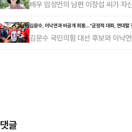
배우 임성언의 남편 이창섭 씨가 자신
민의힘 대선 후보와의 연대를 선언하
매점 ‘위너스 코너’에서 구매한 것
혔다.27일 이 씨는 더팩트와의 인터
독재 국가 출현을 막는데 그가 가장
서비스에 대한 별…
혼이라는 사실과 전과 기록이 있다는 
김문수, 이낙연과 비공개 회동…"긍정적 대화, 연대할 
문은 27일 오전 11시 여의도 중앙
김문수 국민의힘 대선 후보와 이낙
며 선을 그었다.이어 “부동산 관련 
불어민주당 대선 후보의 당선은 '괴
을 가지고 양당 간 선거 연대 방안을
고발로 법적 다툼을 갖는 일이 많고
수 후보와 나는 괴물독재…
관계자는 27일 "김 후보는 어제 이
법, 근로기준법 등과 관련된 전과기
눴다"며 "승리를 위해 다양한 세력과
치한 행위를 한 적이 없다”고 억울해
날 새미래민주당과 연대 방안에 대한
씨는 “아내 역…
상임고문이 이번에 김 후보와 만난 
을 맞췄다고 판단했기 때문으로 보인
대 조건으로 윤석열 …
댓글