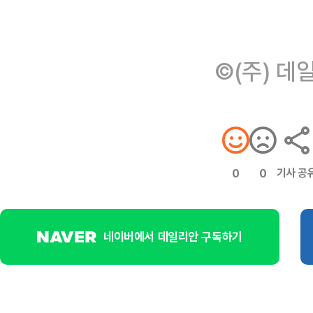
©(주) 데
기사 공
0
0
네이버에서 데일리안 구독하기