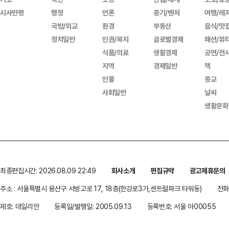
시사만평
행정
언론
중기/벤처
여행/레
국방/외교
환경
부동산
음식/맛
정치일반
인권/복지
글로벌경제
패션/뷰
식품/의료
생활경제
공연/전
지역
경제일반
책
인물
종교
사회일반
날씨
생활문화
최종편집시간: 2026.08.09 22:49
회사소개
편집규약
광고제휴문의
주소 : 서울특별시 용산구 서빙고로 17, 18층(한강로3가,센트럴파크 타워동)
전화 
제호: 데일리안
등록일/발행일: 2005.09.13
등록번호: 서울 아00055