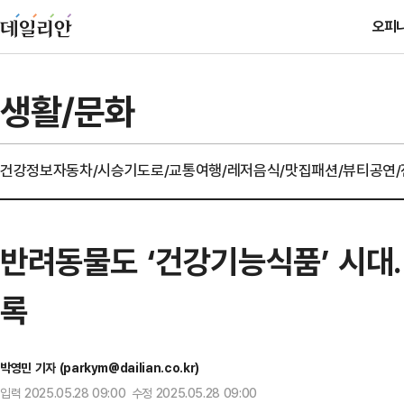
오피
생활/문화
건강정보
자동차/시승기
도로/교통
여행/레저
음식/맛집
패션/뷰티
공연
반려동물도 ‘건강기능식품’ 시대…
록
박영민 기자 (parkym@dailian.co.kr)
입력 2025.05.28 09:00 수정 2025.05.28 09:00