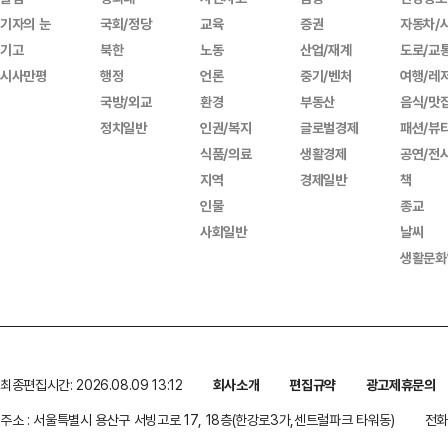
기자의 눈
국회/정당
교육
증권
자동차/
기고
북한
노동
산업/재계
도로/교
시사만평
행정
언론
중기/벤처
여행/레
국방/외교
환경
부동산
음식/맛
정치일반
인권/복지
글로벌경제
패션/뷰
식품/의료
생활경제
공연/전
지역
경제일반
책
인물
종교
사회일반
날씨
생활문화
최종편집시간: 2026.08.09 13:12
회사소개
편집규약
광고제휴문의
주소 : 서울특별시 용산구 서빙고로 17, 18층(한강로3가,센트럴파크 타워동)
전화 