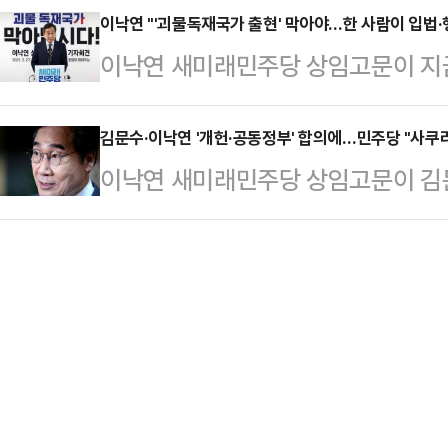
명 후보는 27일 페이스북에 "한미 
이낙연 "'괴물독재국가 출현' 막아야…한 사람이 입법·
시 30분 전직 대법관과 헌법재판관
이낙연 새미래민주당 상임고문이 지
원의원이 세상을 떠났다"며 이 같이 
1004명의 전현직 법조인 및 교수
한 '괴물독재국가 출현 저지'가 당면
참전용사이자 대한민국의 진정한 벗이
서를 파괴하는 민주당 이재명 …
라고 천명했다. 21대 대선을 불과 
김문수·이낙연 '개헌·공동정부' 합의에…민주당 "사쿠
간 미 의회에서 활동하며 코리아 코
이낙연 새미래민주당 상임고문이 김문
민의힘 대선 후보와의 연대를 선언하
을 발의했다"며 "그는 대한민국 분단
부 구성'을 핵심 내용으로 선거 연대를
독재 국가 출현을 막는데 그가 가장
꾸어준 소중한 …
주당은 "사쿠라들의 연합"이라는 맹
문은 27일 오전 11시 여의도 중앙
27일 오전 11시 서울 여의도 새민
불어민주당 대선 후보의 당선은 '괴
이같은 내용을 직접 발표할 예정이다
수 후보와 나는 괴물독재…
서 비공개 회동을 갖고 양당 간 선거
민주당은 "사쿠라들의 연합"이라고 