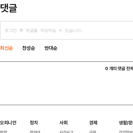
대책위원회 공동선거대…
댓글
최신순
찬성순
반대순
0 개의 댓글 전
오피니언
정치
사회
경제
생활/문
칼럼
청와대
사건사고
금융
건강정보