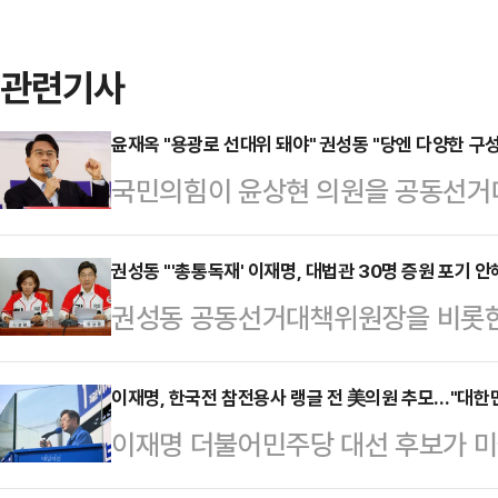
관련기사
윤재옥 "용광로 선대위 돼야" 권성동 "당엔 다양한 구
국민의힘이 윤상현 의원을 공동선거
일부 의원들의 반발을 진화하고 나
장은 27일 오전 국회에서 열린 선
권성동 "'총통독재' 이재명, 대법관 30명 증원 포기
권성동 공동선거대책위원장을 비롯한
만나 '윤상현 의원 선대위원장 임명에
른바 '사법부 흔들기' 행위 규탄에 
에 "작은 차이를 극복하고 함께하는
선 후보의 '총통독재'를 막으려면 김
이재명, 한국전 참전용사 랭글 전 美의원 추모…"대한
생각이 있는 분들이 제기하는 문제도
이재명 더불어민주당 대선 후보가 미
돼야 한다며 국민들에게 투표를 호소
서 국민의힘은 전날 저녁 윤상현 
전 미국 하원의원의 별세에 대해 "깊
전 국회에서 국민의힘 국회의원 일동
인선안을 발표했다. 윤재옥 본부장은