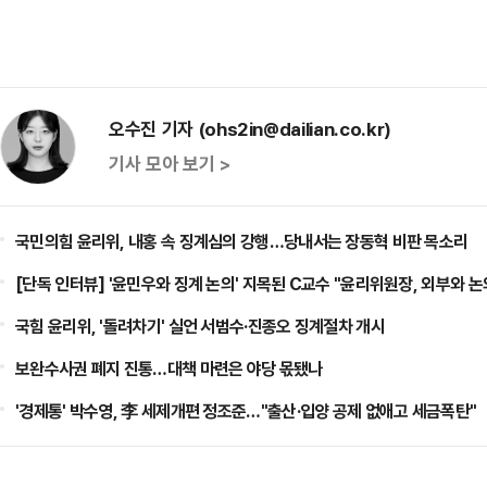
오수진 기자 (ohs2in@dailian.co.kr)
기사 모아 보기 >
국민의힘 윤리위, 내홍 속 징계심의 강행…당내서는 장동혁 비판 목소리
[단독 인터뷰] '윤민우와 징계 논의' 지목된 C교수 "윤리위원장, 외부와 논
국힘 윤리위, '돌려차기' 실언 서범수·진종오 징계절차 개시
보완수사권 폐지 진통…대책 마련은 야당 몫됐나
'경제통' 박수영, 李 세제개편 정조준…"출산·입양 공제 없애고 세금폭탄"