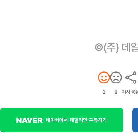
©(주) 데
기사 공
0
0
네이버에서 데일리안 구독하기