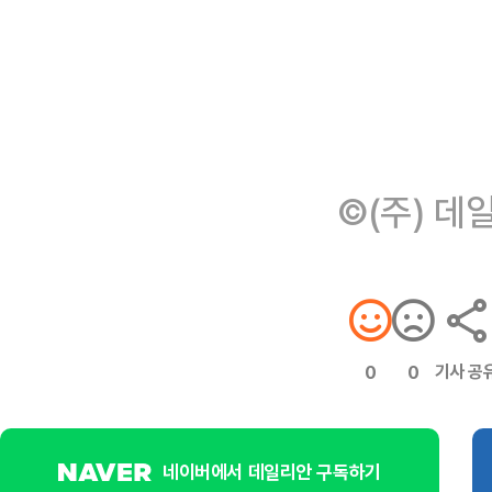
©(주) 데
기사 공
0
0
네이버에서 데일리안 구독하기