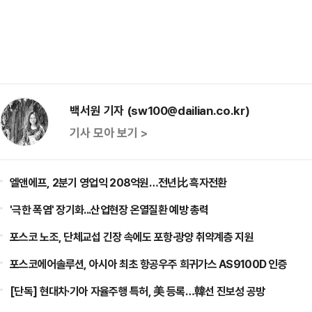
백서원 기자 (sw100@dailian.co.kr)
기사 모아 보기 >
엘앤에프, 2분기 영업익 208억원…전년比 흑자전환
'극한 폭염' 장기화...산업현장 온열질환 예방 총력
포스코 노조, 단체교섭 긴장 속에도 포항·광양 취약계층 지원
포스코에어솔루션, 아시아 최초 항공우주 희귀가스 AS9100D 인증
[단독] 현대차·기아 자율주행 특허, 美 등록…韓선 진보성 공방