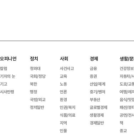
오피니언
정치
사회
경제
생활/문
칼럼
청와대
사건사고
금융
건강정보
기자의 눈
국회/정당
교육
증권
자동차/
기고
북한
노동
산업/재계
도로/교
시사만평
행정
언론
중기/벤처
여행/레
국방/외교
환경
부동산
음식/맛
정치일반
인권/복지
글로벌경제
패션/뷰
식품/의료
생활경제
공연/전
지역
경제일반
책
인물
종교