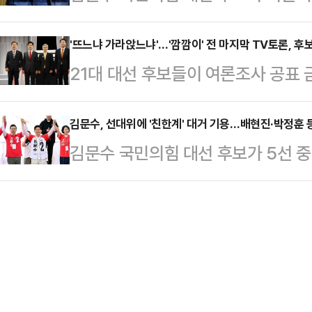
다면 그 시기는 데드라인인 28일이 
선 결과에 따라 공수처의 존폐 여부
10.3%였다…
27일 마지막 TV토론을 통해 몸값을
'뜨느냐 가라앉느냐'…'깜깜이' 전 마지막 TV토론, 후보
역할과 권한을 두고 대선 후보자 간
21대 대선 후보들이 여론조사 공표 
28일 결국 단일화에 나설 것이란 
공수처는 고위공직자와 그 가족이 범
론에서 사활을 걸고 있다. 전국민 
만큼 국민의힘은 갖은 방법을 총동원
및 정치자금 부정…
기회인데다, 이번 토론회의 주제가 '
김문수, 선대위에 '친한계' 대거 기용…배현진·박정훈 
있다.26일 정치권에서는 29~30일
김문수 국민의힘 대선 후보가 5선 
따라 주도권이 쉽게 뒤바뀔 수 있어
이준석 후보 간 단일화 가능성이 점쳐
으로 추가 임명했다. 또한 재선의 
이재명 더불어민주당 후보·김문수 국
토론 이후 이재…
초선의 박정훈 의원을 서울선거대책본
국 민주노동당 후보 등 네 명의 후보
동훈)계' 의원들을 대거 선대위에 기
TV토론을 진행한다. 이번 3차 토론
윤상현 의원(인천 동미추홀을)을 
스튜디오에서…
다. 이로써 공동선대위원장은 김용태