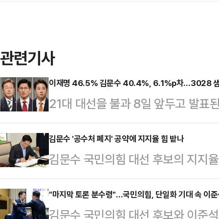
관련기사
이재명 46.5% 김문수 40.4%, 6.1%p차…3028
21대 대선을 불과 8일 앞두고 발
주당 후보와 김문수 국민의힘 후보가 
타났다.전국 유력 지방 언론사들로 
김문수 '공수처 폐지' 공약에 지지율 힘 받나
김문수 국민의힘 대선 후보의 지지율 
스리서치에 의뢰해 지난 24~25일 
위공직자범죄수사처 폐지'에 국민적
으로 무선 100% ARS 안심번호 
서 이재명 더불어민주당 대선 후보는 
"마지막 토론 분수령"…국민의힘, 단일화 기대 속 이준석
의 지지율이 46.5%, 김문수 국민
김문수 국민의힘 대선 후보와 이준석
에 따라 정부 정책 방향은 크게 갈릴 
다. 두 후보 간의 격차는 6.1%p