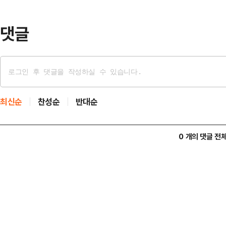
경태·주호영·김기현·나경원·안철수·윤
대표, 황우여 전 선거관리위원…
댓글
최신순
찬성순
반대순
0 개의 댓글 전