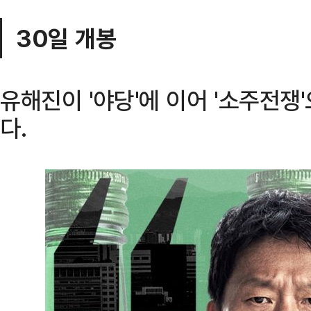
30일 개봉
유해진이 '야당'에 이어 '소주전쟁
다.