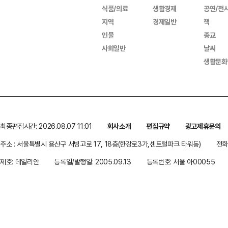
식품/의료
생활경제
공연/전
지역
경제일반
책
인물
종교
사회일반
날씨
생활문화
최종편집시간: 2026.08.07 11:01
회사소개
편집규약
광고제휴문의
주소 : 서울특별시 용산구 서빙고로 17, 18층(한강로3가,센트럴파크 타워동)
전화 
제호: 데일리안
등록일/발행일: 2005.09.13
등록번호: 서울 아00055