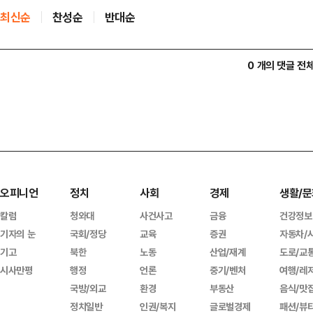
최신순
찬성순
반대순
0 개의 댓글 전
오피니언
정치
사회
경제
생활/문
칼럼
청와대
사건사고
금융
건강정보
기자의 눈
국회/정당
교육
증권
자동차/
기고
북한
노동
산업/재계
도로/교
시사만평
행정
언론
중기/벤처
여행/레
국방/외교
환경
부동산
음식/맛
정치일반
인권/복지
글로벌경제
패션/뷰