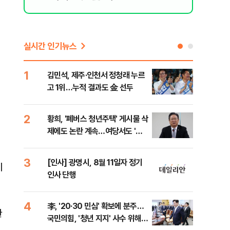
실시간 인기뉴스
1
6
김민석, 제주·인천서 정청래 누르
폐기
고 1위…누적 결과도 金 선두
60
획
2
7
황희, '폐버스 청년주택' 게시물 삭
"정
제에도 논란 계속…여당서도 '내
도 
로남불' 비판
원 
3
8
[인사] 광명시, 8월 11일자 정기
보험
이
인사 단행
른 
4
9
李, '20·30 민심' 확보에 분주…
고수
환
국민의힘, '청년 지지' 사수 위해
27