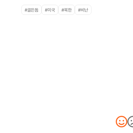
#골든돔
#미국
#북한
#비난