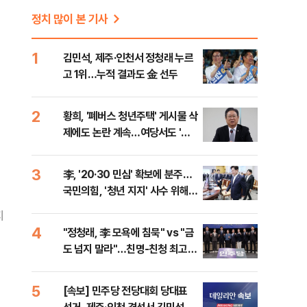
정치 많이 본 기사
1
김민석, 제주·인천서 정청래 누르
고 1위…누적 결과도 金 선두
2
황희, '폐버스 청년주택' 게시물 삭
제에도 논란 계속…여당서도 '내
로남불' 비판
3
李, '20·30 민심' 확보에 분주…
국민의힘, '청년 지지' 사수 위해
李 견제 사활
지
4
"정청래, 李 모욕에 침묵" vs "금
도 넘지 말라"…친명-친청 최고위
원 후보, 제주서 격돌
5
[속보] 민주당 전당대회 당대표