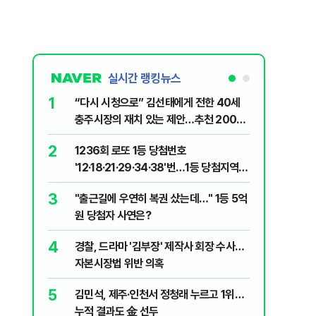
실시간 랭킹뉴스
1
6
“다시 시청으로” 김선태에게 전한 40세
"정청래,
충주시장의 재치 있는 제안…추천 2000
말라"…친
개
격돌
2
7
1236회 로또 1등 당첨번호
장애인 밀
'12·18·21·29·34·38'번…1등 당첨지역
심도 실형
어디?
3
8
"출근길에 우연히 복권 샀는데…" 1등 5억
"우리가 
원 당첨자 사연은?
다" 허지
4
9
경찰, 드라마 '김부장' 제작사 회장 수사…
정청래 "
자본시장법 위반 의혹
길 "이제
민주당"
5
10
김민석, 제주·인천서 정청래 누르고 1위…
최악의 
누적 결과도 金 선두
낮 최고 