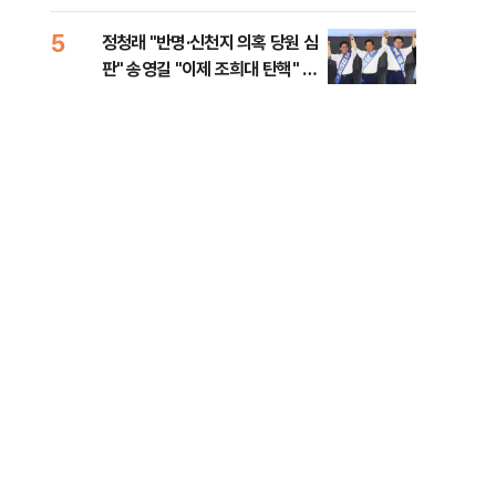
李 견제 사활
5
10
정청래 "반명·신천지 의혹 당원 심
[속
판" 송영길 "이제 조희대 탄핵" 김
선거
민석 "대체불가 민주당"
리