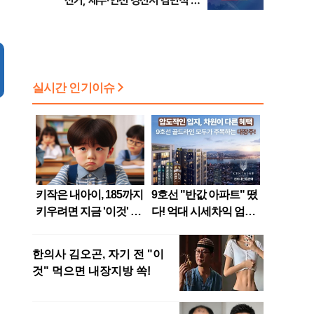
선거, 제주·인천 경선서 김민석 승
리