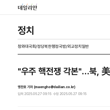
정치
청와대
국회/정당
북한
행정
국방/외교
정치일반
"우주 핵전쟁 각본"…북, 
맹찬호 기자 (maengho@dailian.co.kr)
입력 2025.05.27 09:15 수정 2025.05.27 09:15