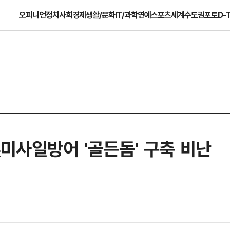
오피니언
정치
사회
경제
생활/문화
IT/과학
연예
스포츠
세계
수도권
포토
D-
美미사일방어 '골든돔' 구축 비난