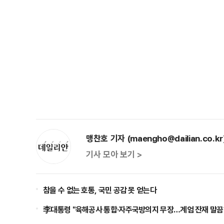
맹찬호 기자 (maengho@dailian.co.kr
기사 모아 보기 >
참을 수 없는 호통, 국민 공감 못 얻는다
李대통령 "육해공사 통합·자주국방의지 무장…계엄 잔재 말끔