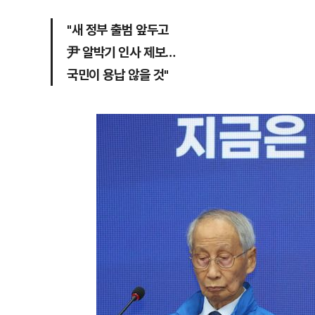
"새 정부 출범 앞두고
尹 알박기 인사 제보…
국민이 용납 않을 것"