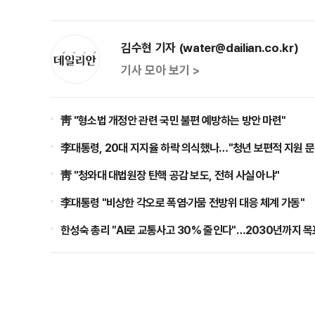
김수현 기자 (water@dailian.co.kr)
기사 모아 보기 >
靑 "형소법 개정안 관련 국민 불편 예방하는 방안 마련"
李대통령, 20대 지지율 하락 의식했나…"청년 보편적 지원 문
靑 "청와대 대법원장 탄핵 공감 보도, 전혀 사실 아냐"
李대통령 "비상한 각오로 폭염·가뭄 전방위 대응 체계 가동"
한성숙 총리 "AI로 교통사고 30% 줄인다"…2030년까지 목