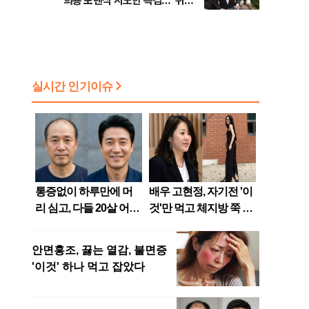
희룡 포렌식 시도한 특검…"위법
점화, 김민석 "과반 승리 가능성
증거 수집" 지적
99%" 등