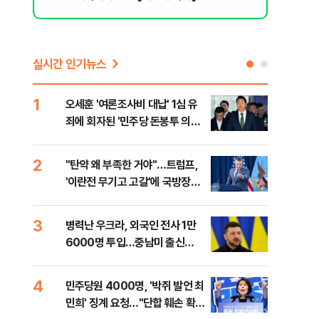
실시간 인기뉴스
1
6
오세훈 '여론조사비 대납' 1심 유
日 
죄에 회자된 '민주당 돈봉투 의
했지
혹'…왜?
2
7
"탄약 왜 부족한 거야"…트럼프,
"삼
'이란전 무기고 고갈'에 국방장관
中창
질책
3
8
병력난 우크라, 외국인 전사 1만
보완
6000명 투입…중남미 출신
은 
40%
4
9
민주당원 4000명, '박쥐 발언 최
[데
민희' 징계 요청…"단합 훼손 확인
회 