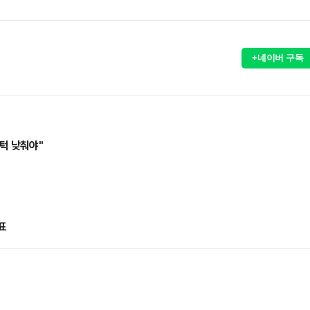
+네이버 구독
턱 낮춰야"
표