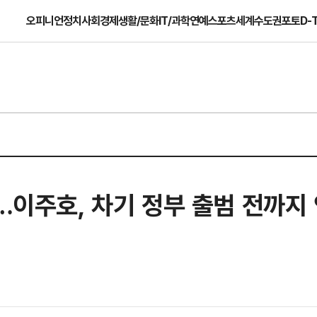
오피니언
정치
사회
경제
생활/문화
IT/과학
연예
스포츠
세계
수도권
포토
D-
속…이주호, 차기 정부 출범 전까지