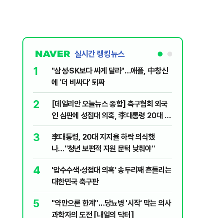
실시간 랭킹뉴스
1
6
"삼성·SK보다 싸게 달라"…애플, 中창신
오세훈 '
에 '더 비싸다' 퇴짜
된 '민주
2
7
[데일리안 오늘뉴스 종합] 축구협회 외국
지진에 
인 심판에 성접대 의혹, 李대통령 20대 지
日 여성..
지율 하락 의식했나, 삼전닉스 올인은 금
3
8
李대통령, 20대 지지율 하락 의식했
보완수사
물, SK하이닉스 프리마켓 시초가 논란 재
나…"청년 보편적 지원 문턱 낮춰야"
몫됐나
점화, 김민석 "과반 승리 가능성 99%" 등
4
9
'압수수색·성접대 의혹' 송두리째 흔들리는
레버리지 
대한민국 축구판
지수로 
5
10
"약만으론 한계"…당뇨병 '시작' 막는 의사
"솟구친 
과학자의 도전 [내일의 닥터]
유공장 화