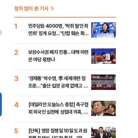
정치 많이 본 기사
1
민주당원 4000명, '박쥐 발언 최
지
민희' 징계 요청…"단합 훼손 확인
해야"
2
보완수사권 폐지 진통…대책 마련
은 야당 몫됐나
3
'경제통' 박수영, 李 세제개편 정
조준…"출산·입양 공제 없애고 세
금폭탄"
4
[데일리안 오늘뉴스 종합] 축구협
회 외국인 심판에 성접대 의혹, 李
대통령 20대 지지율 하락 의식했
나, 삼전닉스 올인은 금물, SK하
5
[단독] 영장 집행일 10일 도과 원
이닉스 프리마켓 시초가 논란 재