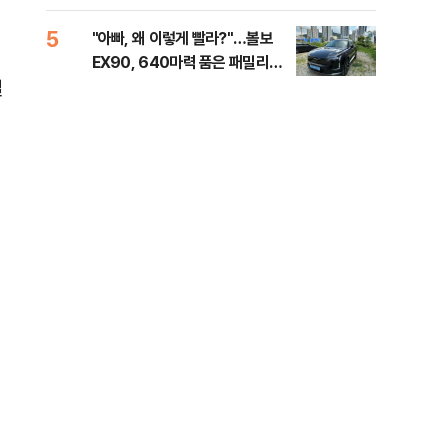
해야"
대통
나,
5
10
"아빠, 왜 이렇게 빨라?"…볼보
'경
이닉
EX90, 640마력 품은 패밀리카
조준
점화
실
[시승기]
금폭
99