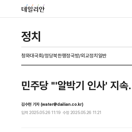
정치
청와대
국회/정당
북한
행정
국방/외교
정치일반
민주당 "'알박기 인사' 지
김수현 기자 (water@dailian.co.kr)
입력 2025.05.26 11:19 수정 2025.05.26 11:21