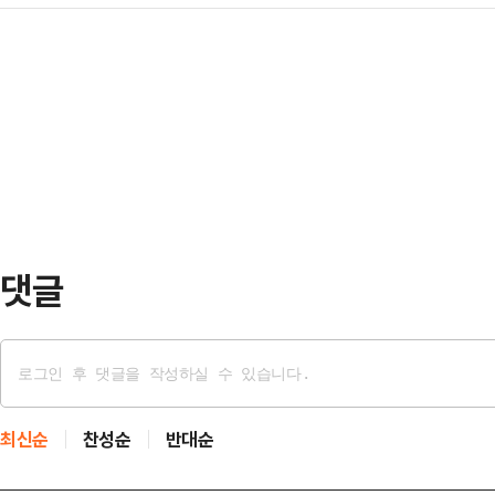
(NYT) 등에 따르면 바이든 전 대통
고 자전거 타지 마십시오"라며 "왜인
"민…
해 바이든 전 대통령이 전립선암 진단
다.마스크를 쓴 채 야외 활동을 해 
라고 밝혔다.바이든 전 대통령은 최근
것이다. 완연한 여름은 아니지만 낮
진행했고, 지난 16일 전립선암 판
선에 대한 주의가 …
따르면 이번 진단은 바이든 전 대통
작은 결절을 발견한 후 이뤄졌다.국
하는 정액 성분의 …
댓글
최신순
찬성순
반대순