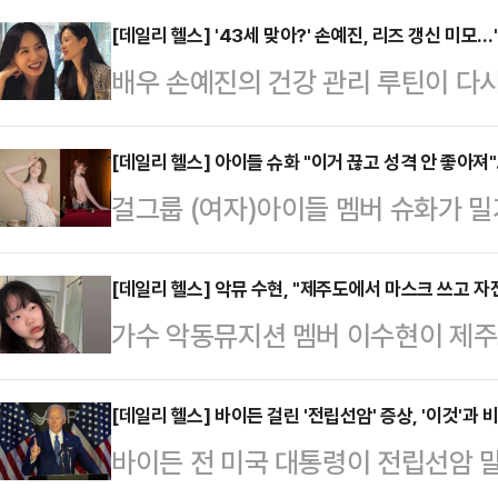
러 장의 사진과 영상을 게시했다. 체
[데일리 헬스] '43세 맞아?' 손예진, 리즈 갱신 미모…"
배우 손예진의 건강 관리 루틴이 다시
습은 팬들에게 친근한 매력으로 다가
그램 계정에 별다른 멘트 없이 짧은 
를 즐긴 듯한 모습을 선보여 팬들의
은 지인과 함께 식당을 찾은 모습이었
[데일리 헬스] 아이들 슈화 "이거 끊고 성격 안 좋아져"
영향을 끼친다. 최근 야외 활동이 
걸그룹 (여자)아이들 멤버 슈화가 
하는 모습이 보는 이들마저 편안함을
늘고 있는데. 낮술은 '제 부모도 못 
민해졌다고 고백했다.20일 방송된 K
에 가까운 얼굴에도 또렷한 이목구비
할 수 …
한 소연은 밀가루를 끊었다는 슈화를 
[데일리 헬스] 악뮤 수현, "제주도에서 마스크 쓰고 자전
기지 않을 만큼, 전성기 시절 미모
가수 악동뮤지션 멤버 이수현이 제
을 건넸다.이에 슈화는 "나 성격 안 
은 과거 한 인터뷰를 통해 가방 속 아
를 탔다가 부분적으로 그을린 얼굴 상
받아쳐 모두를 폭소케 했다.DJ 이은
한다"며 "요즘 …
신의 SNS 계정에 자신의 모습이 담긴
[데일리 헬스] 바이든 걸린 '전립선암' 증상, '이것'과
밖에 없다. (그런데) 오늘 텐션 좋
바이든 전 미국 대통령이 전립선암 
은 눈가와 이마만 거뭇하게 변한 모
주고 버티고 있다"라고 답해 웃음을