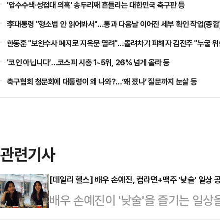
'압수수색·성접대 의혹' 송두리째 흔들리는 대한민국 축구판 등
李대통령 "형소법 안 읽어봐서"…통과 다음날 이어진 세부 확인 작업(종합)
한동훈 "보완수사 폐지로 지옥문 열려"…돌려차기 피해자 김진주 "누굴 위한
'코인 아닙니다'…코스피 시총 1~5위, 26% 넘게 올라 등
축구협회 청문회에 대통령이 왜 나와?…‘왜 졌나’ 질문까지 눈살 등
관련기사
[데일리 헬스] 배우 손예진, 컵라면+맥주 '낮술' 일상 
배우 손예진이 '낮술'을 즐기는 일상
에서 지인들과 식사를 한 손예진은 지