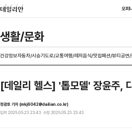
오피
생활/문화
건강정보
자동차/시승기
도로/교통
여행/레저
음식/맛집
패션/뷰티
공연
[데일리 헬스] '톱모델' 장윤주, 
정광호 기자 (mkj6042@dailian.co.kr)
입력 2025.05.23 23:43 수정 2025.05.23 23:43