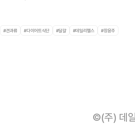
#견과류
#다이어트식단
#달걀
#데일리헬스
#장윤주
©(주) 데