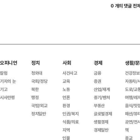
0 개의 댓글 전
오피니언
정치
사회
경제
생활/문
칼럼
청와대
사건사고
금융
건강정보
기자의 눈
국회/정당
교육
증권
자동차/
기고
북한
노동
산업/재계
도로/교
시사만평
행정
언론
중기/벤처
여행/레
국방/외교
환경
부동산
음식/맛
정치일반
인권/복지
글로벌경제
패션/뷰
식품/의료
생활경제
공연/전
지역
경제일반
책
인물
종교