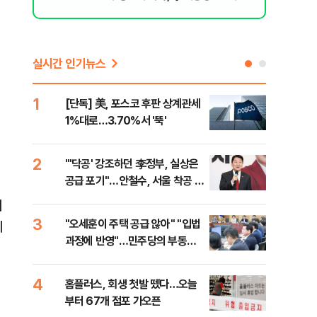
지율 하락 의식했나, 삼전닉스 올인은 금
물, SK하이닉스 프리마켓 시초가 논란 재
점화, 김민석 "과반 승리 가능성 99%" 등
실시간 인기뉴스
1
6
[단독] 美, 포스코 후판 상계관세
[코
1%대로…3.70%서 '뚝'
더 
2
7
"'닥공' 강조하던 李정부, 실상은
[컨
공급 포기"…안철수, 서울 착공 실
각…
적 미달 비판
처
3
8
"오세훈이 주택 공급 않아" "입법
형소
이
과정에 반영"…민주당의 부동산
다…
세제개편 해법은
4
9
홈플러스, 회생 첫발 뗐다…오늘
대우
부터 67개 점포 가오픈
1단