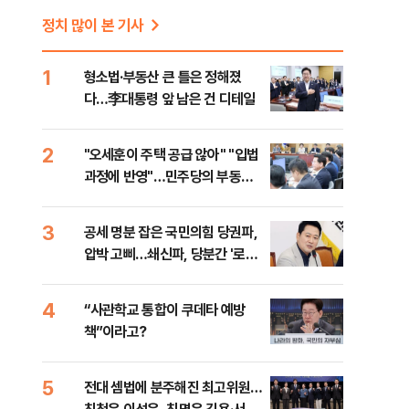
정치 많이 본 기사
1
형소법·부동산 큰 틀은 정해졌
다…李대통령 앞 남은 건 디테일
2
"오세훈이 주택 공급 않아" "입법
과정에 반영"…민주당의 부동산
세제개편 해법은
3
공세 명분 잡은 국민의힘 당권파,
압박 고삐…쇄신파, 당분간 '로우
키'
4
“사관학교 통합이 쿠데타 예방
책”이라고?
5
전대 셈법에 분주해진 최고위원…