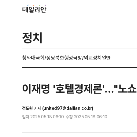
정치
청와대
국회/정당
북한
행정
국방/외교
정치일반
이재명 '호텔경제론'…"노쇼
정도원 기자 (united97@dailian.co.kr)
입력 2025.05.18 06:10 수정 2025.05.18 06:10