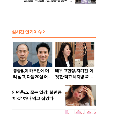
친청은 이성윤, 친명은 김용·서미
화 '집중 지원'