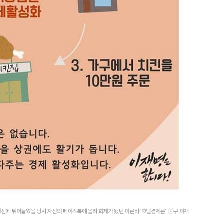
경선에 뛰어들었을 당시 자신의 페이스북에 올려 화제가 됐던 이른바 '호텔경제론' ⓒ구 이재