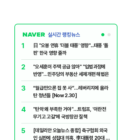
실시간 랭킹뉴스
1
6
日 "오봉 연휴 '더블 태풍' 영향"...태풍 '돌
[속보] 
핀' 한국 영향 줄까
선관위 등
2
7
"오세훈이 주택 공급 않아" "입법과정에
버핏 "美 
반영"…민주당의 부동산 세제개편 해법은
신호에 
3
8
“월급만으론 집 못 사”…레버리지에 올라
공세 명분
탄 청년들 [Now 2.30]
삐…쇄신파
4
9
"탄약 왜 부족한 거야"…트럼프, '이란전
계속되는
무기고 고갈'에 국방장관 질책
[특징주]
5
10
[데일리안 오늘뉴스 종합] 축구협회 외국
집주인 
인 심판에 성접대 의혹, 李대통령 20대 지
자 보호