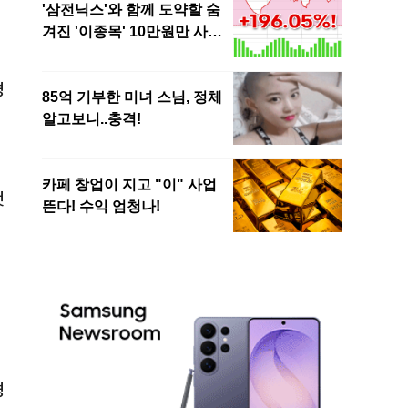
경
것
경