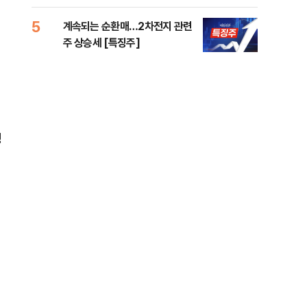
5
10
계속되는 순환매…2차전지 관련
민주
주 상승세 [특징주]
공…
경