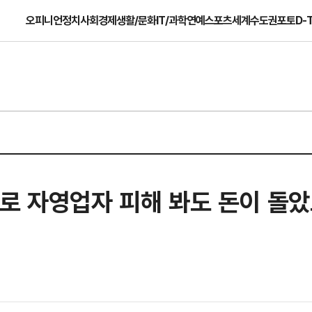
오피니언
정치
사회
경제
생활/문화
IT/과학
연예
스포츠
세계
수도권
포토
D-
로 자영업자 피해 봐도 돈이 돌았