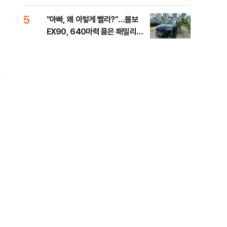
세제
5
10
"아빠, 왜 이렇게 빨라?"…볼보
병력
EX90, 640마력 품은 패밀리카
60
[시승기]
40