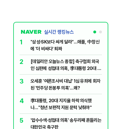
실시간 랭킹뉴스
1
6
"삼성·SK보다 싸게 달라"…애플, 中창신
2030은
에 '더 비싸다' 퇴짜
줄 알았나
리 헬스]
2
7
[데일리안 오늘뉴스 종합] 축구협회 외국
"캐리비
인 심판에 성접대 의혹, 李대통령 20대 지
다 달아나
지율 하락 의식했나, 삼전닉스 올인은 금
3
8
오세훈 '여론조사비 대납' 1심 유죄에 회자
"약만으론
물, SK하이닉스 프리마켓 시초가 논란 재
된 '민주당 돈봉투 의혹'…왜?
과학자의 
점화, 김민석 "과반 승리 가능성 99%" 등
4
9
李대통령, 20대 지지율 하락 의식했
레버리지 
나…"청년 보편적 지원 문턱 낮춰야"
지수로 
5
10
'압수수색·성접대 의혹' 송두리째 흔들리는
지진에 
대한민국 축구판
日 여성..