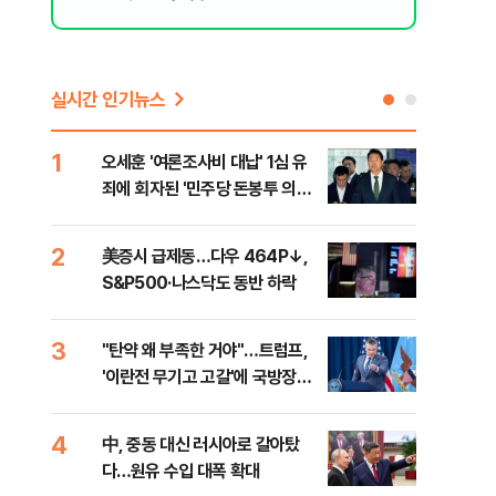
실시간 인기뉴스
1
6
오세훈 '여론조사비 대납' 1심 유
형소
죄에 회자된 '민주당 돈봉투 의
다…
혹'…왜?
2
7
美증시 급제동…다우 464P↓,
[단
S&P500·나스닥도 동반 하락
희룡
증거
3
8
"탄약 왜 부족한 거야"…트럼프,
美 
'이란전 무기고 고갈'에 국방장관
'출
질책
4
9
中, 중동 대신 러시아로 갈아탔
"오
다…원유 수입 대폭 확대
과정