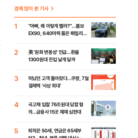
에
경제 많이 본 기사
1
"아빠, 왜 이렇게 빨라?"…볼보
EX90, 640마력 품은 패밀리카
[시승기]
은
2
美 '원화 변동성' 언급…환율
1300원대 진입 날개 달까
민
3
떠났던 고객 돌아왔다…쿠팡, 7월
결제액 '사상 최대'
4
국고채 입찰 76조원대 담합 혐
의…금융사 15곳 제재 심판대
5
퇴직은 50세, 연금은 65세부