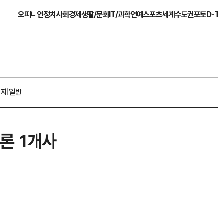
오피니언
정치
사회
경제
생활/문화
IT/과학
연예
스포츠
세계
수도권
포토
D-
경제일반
론 1개사