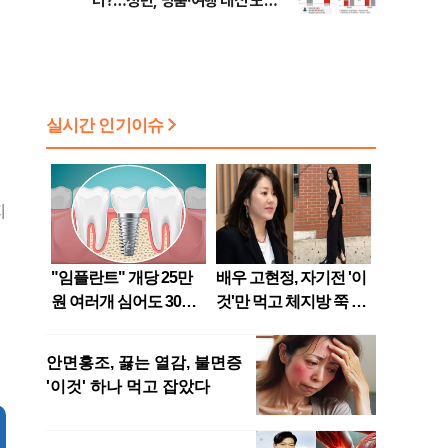
터?…청년, 명품·여행 대신 노후
준비 [Now 2.30]
지