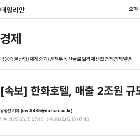
오피
경제
금융
증권
산업/재계
중기/벤처
부동산
글로벌경제
생활경제
경제일반
[속보] 한화호텔, 매출 2조원 규
유정선 기자 (dwt8485@dailian.co.kr)
입력 2025.05.15 07:45 수정 2025.05.15 07:45