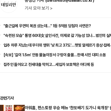
유정선 기자 (dwt8485@dailian.co.kr)
기사 모아 보기 >
"출근길에 우연히 복권 샀는데…" 1등 5억원 당첨자 사연은?
"숙련된 모습" 통영 60대女 살인사건, 미제로 갈 가능성 있나…범인의 실
입추 하루 지났는데 무더위 맹위 '낮 최고 37도'…햇빛 알레르기 증상·집에
[속보] '길이 1.5m' 안동 물놀이장서 구렁이 출몰…한때 시민 대피 소동
집주인 들어오고 전세대출 막히고…세입자 보호책은 어디에 등
관련기사
아워홈, 편스토랑 우승 메뉴 ‘찬또배기 도가니 육개장’