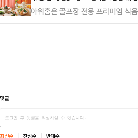
비 13.1% 증가했다고 공시했다.다
질적인 도움을 주고자 콩세알 프로젝
아워홈은 골프장 전용 프리미엄 식음 
년 943억원과 비교해 5.9% 감소했
일 1차 식품 꾸러미 전달을 시작해 
Lounge)’에서 봄 시즌 신메뉴를
원으로 집계됐다.
총 4회에 걸쳐 600여 개…
에게 프리미엄 식음 서비스와 미식을
위해 지난해 골프장 전용 브랜드 ‘그
프 트립'을 메뉴 콘셉트로 삼아 시즌
색 메뉴를 제공하고, 전통 한식 메뉴
보이고 있다.올해 봄 시즌 메인 콘셉트
는 ‘…
댓글
최신순
찬성순
반대순