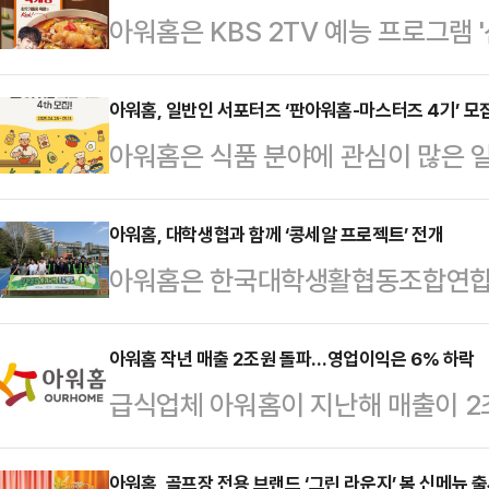
아워홈은 KBS 2TV 예능 프로그램
메뉴를 그대로 구현한 간편식 신제품
7일 밝혔다.아워홈은 이번 시즌 편
아워홈, 일반인 서포터즈 ‘판아워홈-마스터즈 4기’ 모
아워홈은 식품 분야에 관심이 많은 
즐기는 집밥 레스토랑’ 콘셉트의 집
홈-마스터즈 4기’를 모집한다고 29
째로 진행한 '덮밥 메뉴' 대결에서 최
의 주요 사업, 간편식(HMR) 제품
아워홈, 대학생협과 함께 ‘콩세알 프로젝트’ 전개
김재중의 나폴리식 갈비덮밥'으로 선
아워홈은 한국대학생활협동조합연합회
아이디어를 접목한 콘텐츠를 제작해 
되며 뜨거운 반응을 얻고 있다. ‘찬
다고 28일 밝혔다.‘콩세알 프로젝
‘판아워홈(Pan-Ourhome)’을 
편…
덜기 위해 기획한 사회공헌 프로그램으
아워홈 작년 매출 2조원 돌파…영업이익은 6% 하락
위해 연간 일반인 중심 ‘판아워홈-마
급식업체 아워홈이 지난해 매출이 2
용 제품을 하나의 꾸러미로 만들어 
루’ 2개 부문으로 나눠 모집 중이다
다.2일 아워홈은 지난해 역대 최대 
기조가 이어지면서 상대적으로 주머
즈’는 평소…
아워홈, 골프장 전용 브랜드 ‘그린 라운지’ 봄 신메뉴 