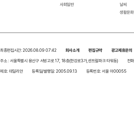
사회일반
날씨
생활문화
최종편집시간: 2026.08.09 07:42
회사소개
편집규약
광고제휴문의
주소 : 서울특별시 용산구 서빙고로 17, 18층(한강로3가,센트럴파크 타워동)
전화 
제호: 데일리안
등록일/발행일: 2005.09.13
등록번호: 서울 아00055