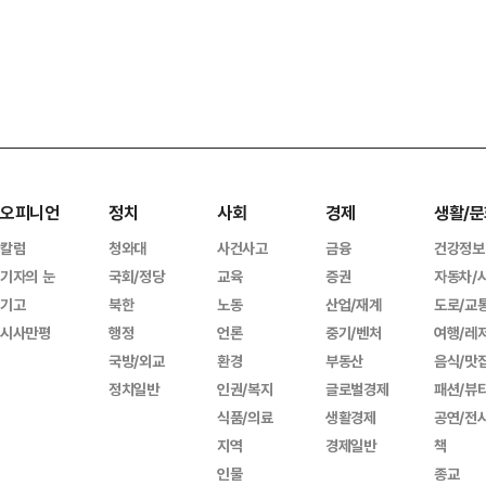
오피니언
정치
사회
경제
생활/문
칼럼
청와대
사건사고
금융
건강정보
기자의 눈
국회/정당
교육
증권
자동차/
기고
북한
노동
산업/재계
도로/교
시사만평
행정
언론
중기/벤처
여행/레
국방/외교
환경
부동산
음식/맛
정치일반
인권/복지
글로벌경제
패션/뷰
식품/의료
생활경제
공연/전
지역
경제일반
책
인물
종교