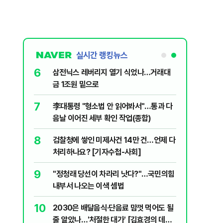
실시간 랭킹뉴스
6
역서 규모
삼전닉스 레버리지 열기 식었나…거래대
금 1조원 밑으로
7
싱 연습 경
李대통령 "형소법 안 읽어봐서"…통과 다
에 사망
음날 이어진 세부 확인 작업(종합)
8
세제개편안
검찰청에 쌓인 미제사건 14만 건…언제 다
처리하나요? [기자수첩-사회]
9
 1987년
​"정청래 당선이 차라리 낫다?"…국민의힘
내부서 나오는 이색 셈법
10
0대는
2030은 배달음식·단음료 맘껏 먹어도 될
줄 알았나…'처절한 대가' [김효경의 데일