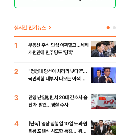
리 헬스]
실시간 인기뉴스
1
6
부동산·주식 민심 어찌할고…세제
긴 
개편안에 민주당도 '당혹'
체 
2
7
​"정청래 당선이 차라리 낫다?"…
경산
국민의힘 내부서 나오는 이색 셈
표 
법
3
8
안양 난임병원서 20대 간호사 숨
[코
진 채 발견…경찰 수사
역설
4
9
[단독] 영장 집행일 10일 도과 원
[속
희룡 포렌식 시도한 특검…"위법
27