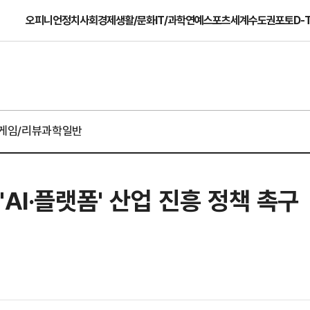
오피니언
정치
사회
경제
생활/문화
IT/과학
연예
스포츠
세계
수도권
포토
D-
게임/리뷰
과학일반
AI·플랫폼' 산업 진흥 정책 촉구