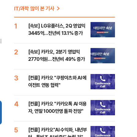
IT/과학 많이 본 기사
1
[속보] LG유플러스, 2Q 영업익
3445억…전년비 13.1% 증가
지
2
[속보] 카카오, 2분기 영업익
2770억원…전년비 49% 증가
3
[컨콜] 카카오 "쿠팡이츠와 AI 에
이전트 연동 협력"
4
[컨콜] 카카오 "카카오톡 AI 이용
자, 연말 1000만명 돌파 전망"
5
[컨콜] 카카오"AI 수익화, 내년부