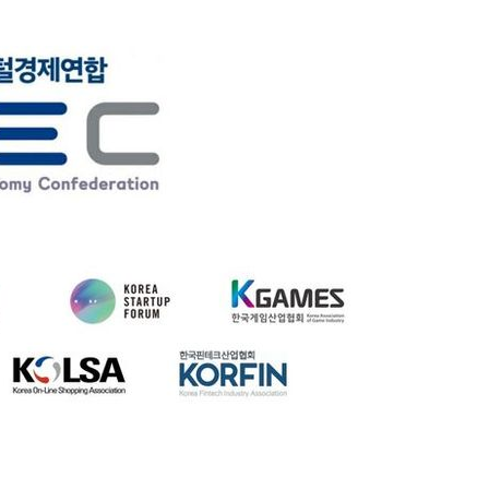
1
[속보] 日 구마모토 남서쪽 해
5.1 지진 발생
2
'화장실서 쓰러진 채 발견' 킥복
기하던 男학생, 사고 12일 만
3
부동산·주식 민심 어찌할고…
에 민주당도 '당혹'
4
'빅쇼트' 마이클 버리 "美 증시,
블랙먼데이급 폭락 가능성"
5
李대통령 지지율 47.7%…2
18.8%p 급락 [미디어토마토]