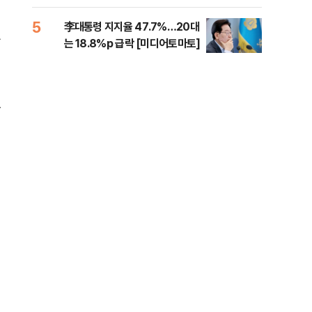
증거 수집" 지적
5
10
李대통령 지지율 47.7%…20대
퇴직
가
는 18.8%p 급락 [미디어토마토]
터?
준비 
했