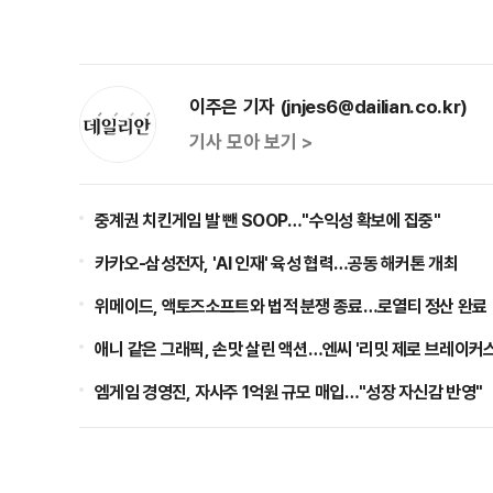
이주은 기자 (jnjes6@dailian.co.kr)
기사 모아 보기 >
중계권 치킨게임 발 뺀 SOOP…"수익성 확보에 집중"
카카오-삼성전자, 'AI 인재' 육성 협력…공동 해커톤 개최
위메이드, 액토즈소프트와 법적 분쟁 종료…로열티 정산 완료
애니 같은 그래픽, 손맛 살린 액션…엔씨 '리밋 제로 브레이커스
엠게임 경영진, 자사주 1억원 규모 매입…"성장 자신감 반영"