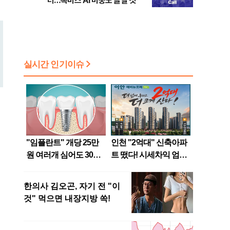
터…톡비즈 AI 비중도 늘릴 것"